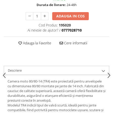
trotinete-electrice
Durata de livrare:
24-48h
https://www.doctortrotineta.ro/cauciucuri-
cu-camera
ADAUGA IN COS
cauciucuri-bicicleta
Cod Produs:
195020
Camere bicicleta
Ai nevoie de ajutor?
/
0777028710
Cauciuc tubeless cu GEL antipană
Adauga la Favorite
Cere informatii
Accesorii
Trotinete electrice
Biciclete Electrice
Anvelope moto
Descriere
Camere moto
Anvelope ATV
Camera moto 80/80-14 (TR4) este proiectată pentru anvelopele
Cauciucuri bicicleta
cu dimensiunea 80/80 montate pe jante de 14 inch. Fabricată din
cauciuc de calitate superioară, această cameră oferă flexibilitate și
Anvelope și Camere Utilaje
durabilitate, asigurând o etanșare eficientă și menținerea
presiunii corecte în anvelopă.
https://www.doctortrotineta.ro/plata-
Modelul TR4 indică tipul de valvă scurtă, ideală pentru jante
tbi?
compatibile, fiind potrivită pentru motociclete ușoare, scutere și
forceOriginalForEdit=1&preview=00681