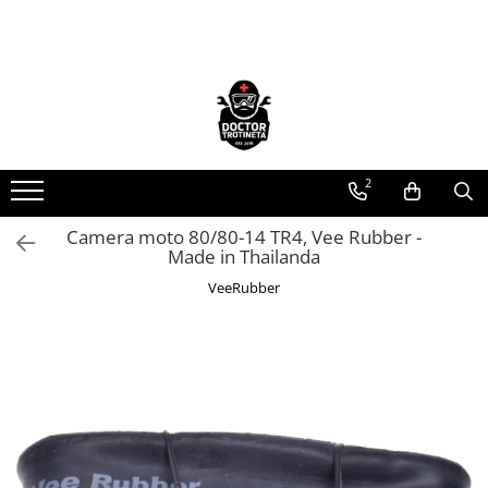
Toate Produsele
Acasa
Toate produsele
Piese de schimb
2
https://www.doctortrotineta.ro/electrica
Camera moto 80/80-14 TR4, Vee Rubber -
Acceleratie
Made in Thailanda
Display
VeeRubber
Controller
Motoare
Cabluri
BMS
Acumulatori
Kit complet
Contact cu cheie