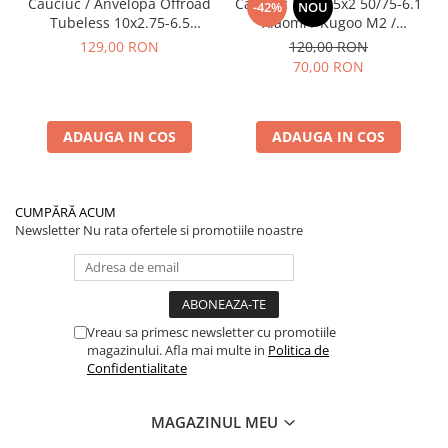
Cauciuc / Anvelopă Offroad
Cauciuc Plin 8.5x2 50/75-6.1
-42%
NOU
Tubeless 10x2.75-6.5
Xiaomi / Kugoo M2 /
KuKirin G2/G2 Master 2025
Ducati/Evergreen/Motus/
129,00 RON
120,00 RON
70,00 RON
ADAUGA IN COS
ADAUGA IN COS
CUMPĂRĂ ACUM
Newsletter
Nu rata ofertele si promotiile noastre
Vreau sa primesc newsletter cu promotiile
magazinului. Afla mai multe in
Politica de
Confidentialitate
MAGAZINUL MEU