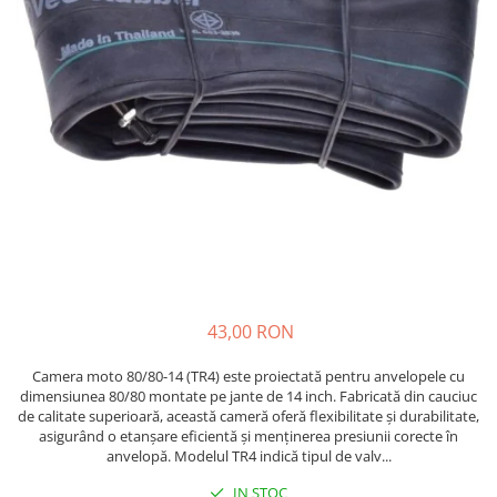
https://www.doctortrotineta.ro/frane
Discuri frana
Placute de frana
Manete de frana
Etrieri
https://www.doctortrotineta.ro/lumini
Stop trotineta
Faruri
https://www.doctortrotineta.ro/cadru
Aparatori (aripi)
Cricuri trotineta
43,00 RON
Suruburi
Suspensie
Camera moto 80/80-14 (TR4) este proiectată pentru anvelopele cu
Cauciucuri
dimensiunea 80/80 montate pe jante de 14 inch. Fabricată din cauciuc
de calitate superioară, această cameră oferă flexibilitate și durabilitate,
https://www.doctortrotineta.ro/camere-
asigurând o etanșare eficientă și menținerea presiunii corecte în
de-aer
anvelopă. Modelul TR4 indică tipul de valv...
https://www.doctortrotineta.ro/cauciucuri-
IN STOC