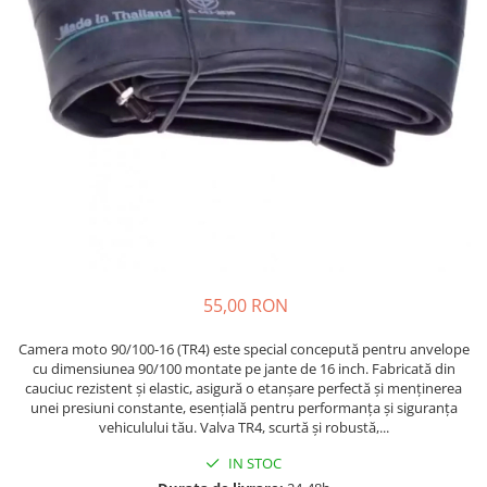
https://www.doctortrotineta.ro/frane
Discuri frana
Placute de frana
Manete de frana
Etrieri
https://www.doctortrotineta.ro/lumini
Stop trotineta
Faruri
https://www.doctortrotineta.ro/cadru
Aparatori (aripi)
Cricuri trotineta
55,00 RON
Suruburi
Camera moto 90/100-16 (TR4) este special concepută pentru anvelope
Suspensie
cu dimensiunea 90/100 montate pe jante de 16 inch. Fabricată din
Cauciucuri
cauciuc rezistent și elastic, asigură o etanșare perfectă și menținerea
unei presiuni constante, esențială pentru performanța și siguranța
https://www.doctortrotineta.ro/camere-
vehiculului tău. Valva TR4, scurtă și robustă,...
de-aer
IN STOC
https://www.doctortrotineta.ro/cauciucuri-