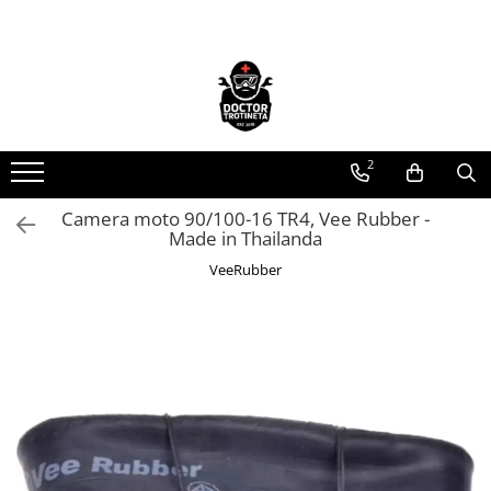
Toate Produsele
Acasa
Toate produsele
2
Piese de schimb
https://www.doctortrotineta.ro/electrica
Camera moto 90/100-16 TR4, Vee Rubber -
Made in Thailanda
Acceleratie
Display
VeeRubber
Controller
Motoare
Cabluri
BMS
Acumulatori
Kit complet
Contact cu cheie