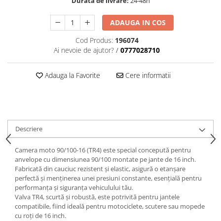
Durata de livrare:
24-48h
trotinete-electrice
https://www.doctortrotineta.ro/cauciucuri-
ADAUGA IN COS
cu-camera
Cod Produs:
196074
cauciucuri-bicicleta
Ai nevoie de ajutor?
/
0777028710
Camere bicicleta
Cauciuc tubeless cu GEL antipană
Adauga la Favorite
Cere informatii
Accesorii
Trotinete electrice
Biciclete Electrice
Descriere
Anvelope moto
Camere moto
Camera moto 90/100-16 (TR4) este special concepută pentru
Anvelope ATV
anvelope cu dimensiunea 90/100 montate pe jante de 16 inch.
Cauciucuri bicicleta
Fabricată din cauciuc rezistent și elastic, asigură o etanșare
perfectă și menținerea unei presiuni constante, esențială pentru
Anvelope și Camere Utilaje
performanța și siguranța vehiculului tău.
https://www.doctortrotineta.ro/plata-
Valva TR4, scurtă și robustă, este potrivită pentru jantele
compatibile, fiind ideală pentru motociclete, scutere sau mopede
tbi?
cu roți de 16 inch.
forceOriginalForEdit=1&preview=00681