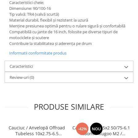
Caracteristici cheie:
Dimensiune: 90/100-16
Tip valvă: TR4 (valvă scurtă)
Material durabil, flexibil și rezistent la uzură
Menține presiunea optimă pentru o rulare sigură și confortabilă
Compatibilă cu jante de 16 inch, folosite pe diverse tipuri de
motociclete și scutere
Contribuie la stabilitatea și aderența pe drum
Informatii conformitate produs
Caracteristici
Review-uri
(0)
PRODUSE SIMILARE
Cauciuc / Anvelopă Offroad
Cauciuc Plin 8.5x2 50/75-6.1
-42%
NOU
Tubeless 10x2.75-6.5
Xiaomi / Kugoo M2 /