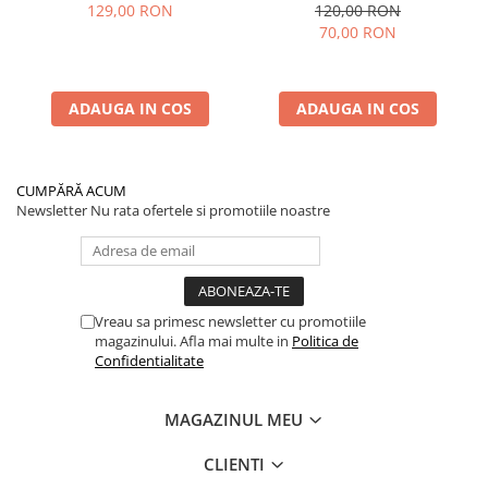
KuKirin G2/G2 Master 2025
Ducati/Evergreen/Motus/
129,00 RON
120,00 RON
70,00 RON
ADAUGA IN COS
ADAUGA IN COS
CUMPĂRĂ ACUM
Newsletter
Nu rata ofertele si promotiile noastre
Vreau sa primesc newsletter cu promotiile
magazinului. Afla mai multe in
Politica de
Confidentialitate
MAGAZINUL MEU
CLIENTI