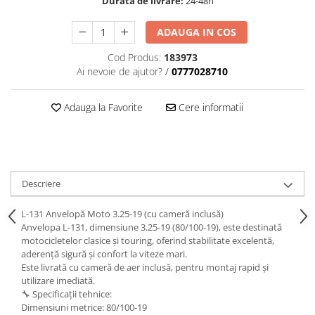
Durata de livrare:
24-48h
ADAUGA IN COS
Cod Produs:
183973
Ai nevoie de ajutor?
/
0777028710
Adauga la Favorite
Cere informatii
Descriere
L-131 Anvelopă Moto 3.25-19 (cu cameră inclusă)
Anvelopa L-131, dimensiune 3.25-19 (80/100-19), este destinată
motocicletelor clasice și touring, oferind stabilitate excelentă,
aderență sigură și confort la viteze mari.
Este livrată cu cameră de aer inclusă, pentru montaj rapid și
utilizare imediată.
🔧 Specificații tehnice:
Dimensiuni metrice: 80/100-19