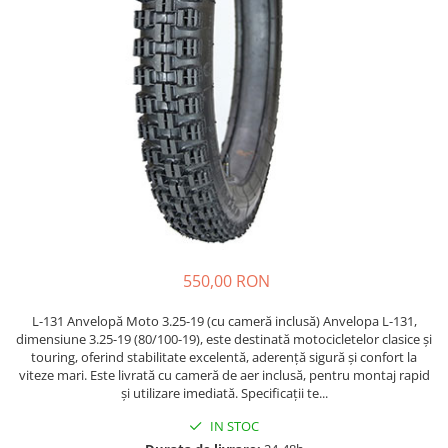
Etrieri
https://www.doctortrotineta.ro/lumini
Stop trotineta
Faruri
https://www.doctortrotineta.ro/cadru
Aparatori (aripi)
Cricuri trotineta
Suruburi
Suspensie
550,00 RON
L-131 Anvelopă Moto 3.25-19 (cu cameră inclusă) Anvelopa L-131,
dimensiune 3.25-19 (80/100-19), este destinată motocicletelor clasice și
touring, oferind stabilitate excelentă, aderență sigură și confort la
viteze mari. Este livrată cu cameră de aer inclusă, pentru montaj rapid
și utilizare imediată. Specificații te...
IN STOC