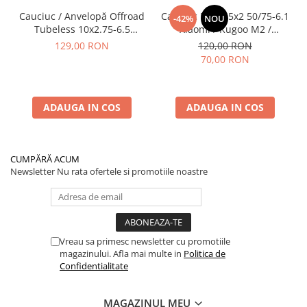
Cauciuc / Anvelopă Offroad
Cauciuc Plin 8.5x2 50/75-6.1
-42%
NOU
Tubeless 10x2.75-6.5
Xiaomi / Kugoo M2 /
KuKirin G2/G2 Master 2025
Ducati/Evergreen/Motus/
129,00 RON
120,00 RON
70,00 RON
ADAUGA IN COS
ADAUGA IN COS
CUMPĂRĂ ACUM
Newsletter
Nu rata ofertele si promotiile noastre
Vreau sa primesc newsletter cu promotiile
magazinului. Afla mai multe in
Politica de
Confidentialitate
MAGAZINUL MEU