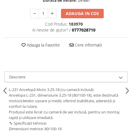
Durata de livrare:
24-48h
trotinete-electrice
https://www.doctortrotineta.ro/cauciucuri-
ADAUGA IN COS
cu-camera
Cod Produs:
183970
cauciucuri-bicicleta
Ai nevoie de ajutor?
/
0777028710
Camere bicicleta
Cauciuc tubeless cu GEL antipană
Adauga la Favorite
Cere informatii
Accesorii
Trotinete electrice
Biciclete Electrice
Descriere
Anvelope moto
Camere moto
L-231 Anvelopă Moto 3.25-18 (cu cameră inclusă)
Anvelope ATV
Anvelopa L-231, dimensiune 3.25-18 (80/100-18), este destinată
Cauciucuri bicicleta
motocicletelor ușoare și medii, oferind stabilitate, aderență și
confort la rulare.
Anvelope și Camere Utilaje
Produsul este livrat cu cameră de aer inclusă, pentru un montaj
https://www.doctortrotineta.ro/plata-
rapid și utilizare imediată.
🔧 Specificații tehnice:
tbi?
Dimensiuni metrice: 80/100-18
forceOriginalForEdit=1&preview=00681