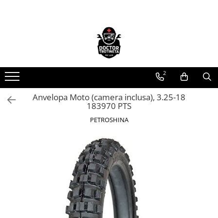
Toate Produsele
Acasa
Toate produsele
2
Piese de schimb
https://www.doctortrotineta.ro/electrica
Anvelopa Moto (camera inclusa), 3.25-18
183970 PTS
Acceleratie
Display
PETROSHINA
Controller
Motoare
Cabluri
BMS
Acumulatori
Kit complet
Contact cu cheie