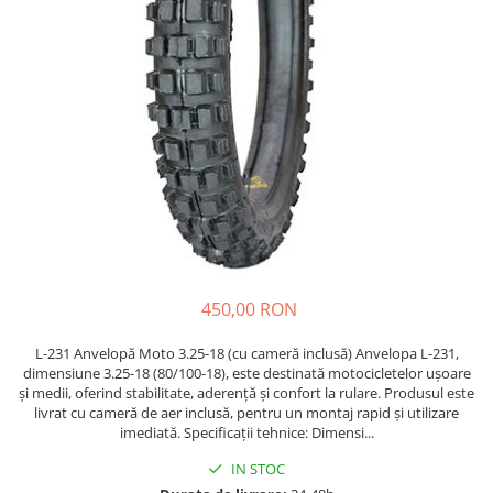
https://www.doctortrotineta.ro/frane
Discuri frana
Placute de frana
Manete de frana
Etrieri
https://www.doctortrotineta.ro/lumini
Stop trotineta
Faruri
https://www.doctortrotineta.ro/cadru
Aparatori (aripi)
Cricuri trotineta
450,00 RON
Suruburi
L-231 Anvelopă Moto 3.25-18 (cu cameră inclusă) Anvelopa L-231,
Suspensie
dimensiune 3.25-18 (80/100-18), este destinată motocicletelor ușoare
Cauciucuri
și medii, oferind stabilitate, aderență și confort la rulare. Produsul este
livrat cu cameră de aer inclusă, pentru un montaj rapid și utilizare
https://www.doctortrotineta.ro/camere-
imediată. Specificații tehnice: Dimensi...
de-aer
IN STOC
https://www.doctortrotineta.ro/cauciucuri-