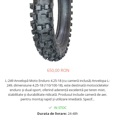
Etrieri
https://www.doctortrotineta.ro/lumini
Stop trotineta
Faruri
https://www.doctortrotineta.ro/cadru
Aparatori (aripi)
Cricuri trotineta
Suruburi
Suspensie
650,00 RON
L-249 Anvelopă Moto Enduro 4.25-18 (cu cameră inclusă) Anvelopa L-
249, dimensiune 4.25-18 (110/100-18), este destinată motocicletelor
enduro și dual-sport, oferind aderență excelentă pe teren mixt,
stabilitate și durabilitate ridicată. Produsul include cameră de aer,
pentru montaj rapid și utilizare imediată. Specif...
IN STOC
Durata de livrare:
24-48h