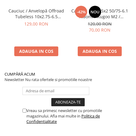
Cauciuc / Anvelopă Offroad
Cauciuc Plin 8.5x2 50/75-6.1
-42%
NOU
Tubeless 10x2.75-6.5
Xiaomi / Kugoo M2 /
KuKirin G2/G2 Master 2025
Ducati/Evergreen/Motus/
129,00 RON
120,00 RON
70,00 RON
ADAUGA IN COS
ADAUGA IN COS
CUMPĂRĂ ACUM
Newsletter
Nu rata ofertele si promotiile noastre
Vreau sa primesc newsletter cu promotiile
magazinului. Afla mai multe in
Politica de
Confidentialitate