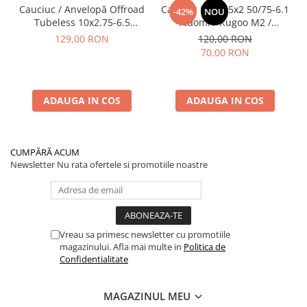
Cauciuc / Anvelopă Offroad
Cauciuc Plin 8.5x2 50/75-6.1
-42%
NOU
Tubeless 10x2.75-6.5
Xiaomi / Kugoo M2 /
KuKirin G2/G2 Master 2025
Ducati/Evergreen/Motus/
129,00 RON
120,00 RON
70,00 RON
ADAUGA IN COS
ADAUGA IN COS
CUMPĂRĂ ACUM
Newsletter
Nu rata ofertele si promotiile noastre
Vreau sa primesc newsletter cu promotiile
magazinului. Afla mai multe in
Politica de
Confidentialitate
MAGAZINUL MEU