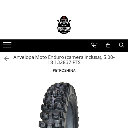
Toate Produsele
Acasa
Toate produsele
2
Piese de schimb
https://www.doctortrotineta.ro/electrica
Anvelopa Moto Enduro (camera inclusa), 5.00-
18 132837 PTS
Acceleratie
Display
PETROSHINA
Controller
Motoare
Cabluri
BMS
Acumulatori
Kit complet
Contact cu cheie