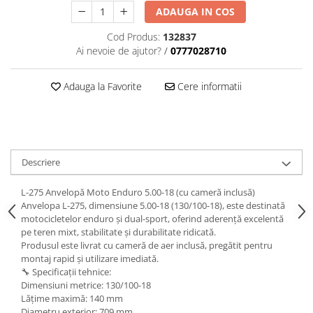
trotinete-electrice
ADAUGA IN COS
https://www.doctortrotineta.ro/cauciucuri-
Cod Produs:
132837
cu-camera
Ai nevoie de ajutor?
/
0777028710
cauciucuri-bicicleta
Camere bicicleta
Adauga la Favorite
Cere informatii
Cauciuc tubeless cu GEL antipană
Accesorii
Trotinete electrice
Biciclete Electrice
Descriere
Anvelope moto
L-275 Anvelopă Moto Enduro 5.00-18 (cu cameră inclusă)
Camere moto
Anvelopa L-275, dimensiune 5.00-18 (130/100-18), este destinată
motocicletelor enduro și dual-sport, oferind aderență excelentă
Anvelope ATV
pe teren mixt, stabilitate și durabilitate ridicată.
Cauciucuri bicicleta
Produsul este livrat cu cameră de aer inclusă, pregătit pentru
Anvelope și Camere Utilaje
montaj rapid și utilizare imediată.
🔧 Specificații tehnice:
https://www.doctortrotineta.ro/plata-
Dimensiuni metrice: 130/100-18
tbi?
Lățime maximă: 140 mm
forceOriginalForEdit=1&preview=00681
Diametru exterior: 709 mm