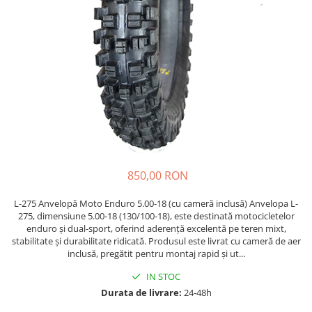
https://www.doctortrotineta.ro/frane
Discuri frana
Placute de frana
Manete de frana
Etrieri
https://www.doctortrotineta.ro/lumini
Stop trotineta
Faruri
https://www.doctortrotineta.ro/cadru
850,00 RON
Aparatori (aripi)
Cricuri trotineta
L-275 Anvelopă Moto Enduro 5.00-18 (cu cameră inclusă) Anvelopa L-
Suruburi
275, dimensiune 5.00-18 (130/100-18), este destinată motocicletelor
enduro și dual-sport, oferind aderență excelentă pe teren mixt,
Suspensie
stabilitate și durabilitate ridicată. Produsul este livrat cu cameră de aer
Cauciucuri
inclusă, pregătit pentru montaj rapid și ut...
https://www.doctortrotineta.ro/camere-
IN STOC
de-aer
Durata de livrare:
24-48h
https://www.doctortrotineta.ro/cauciucuri-