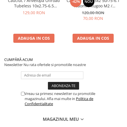
Cauciuc / Anvelopă Offroad
Cauciuc Plin 8.5x2 50/75-6.1
-42%
NOU
Tubeless 10x2.75-6.5
Xiaomi / Kugoo M2 /
KuKirin G2/G2 Master 2025
Ducati/Evergreen/Motus/
129,00 RON
120,00 RON
70,00 RON
ADAUGA IN COS
ADAUGA IN COS
CUMPĂRĂ ACUM
Newsletter
Nu rata ofertele si promotiile noastre
Vreau sa primesc newsletter cu promotiile
magazinului. Afla mai multe in
Politica de
Confidentialitate
MAGAZINUL MEU