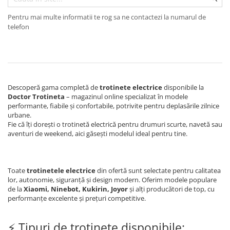
https://www.doctortrotineta.ro/frane
Discuri frana
Pentru mai multe informatii te rog sa ne contactezi la numarul de
telefon
Placute de frana
Manete de frana
Etrieri
https://www.doctortrotineta.ro/lumini
Stop trotineta
Descoperă gama completă de
trotinete electrice
disponibile la
Doctor Trotineta
– magazinul online specializat în modele
Faruri
performante, fiabile și confortabile, potrivite pentru deplasările zilnice
https://www.doctortrotineta.ro/cadru
urbane.
Fie că îți dorești o trotinetă electrică pentru drumuri scurte, navetă sau
Aparatori (aripi)
aventuri de weekend, aici găsești modelul ideal pentru tine.
Cricuri trotineta
Suruburi
Suspensie
Toate
trotinetele electrice
din ofertă sunt selectate pentru calitatea
lor, autonomie, siguranță și design modern. Oferim modele populare
Cauciucuri
de la
Xiaomi, Ninebot, Kukirin, Joyor
și alți producători de top, cu
https://www.doctortrotineta.ro/camere-
performanțe excelente și prețuri competitive.
de-aer
https://www.doctortrotineta.ro/cauciucuri-
⚡ Tipuri de trotinete disponibile: