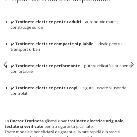
trotinete-electrice
https://www.doctortrotineta.ro/cauciucuri-
cu-camera
✔️
Trotinete electrice pentru adulți
– autonomie mare și
cauciucuri-bicicleta
construcție solidă
Camere bicicleta
✔️
Trotinete electrice compacte și pliabile
– ideale pentru
Cauciuc tubeless cu GEL antipană
transport urban
Accesorii
Trotinete electrice
✔️
Trotinete electrice performante
– putere ridicată și suspensii
Biciclete Electrice
confortabile
Anvelope moto
✔️
Trotinete electrice pentru copii
– sigure, ușoare și ușor de
Camere moto
controlat
Anvelope ATV
Cauciucuri bicicleta
Anvelope și Camere Utilaje
La
Doctor Trotineta
găsești doar
trotinete electrice originale,
https://www.doctortrotineta.ro/plata-
testate și verificate
pentru siguranță și calitate.
tbi?
Toate modelele beneficiază de garanție, livrare rapidă din stoc și
forceOriginalForEdit=1&preview=00681