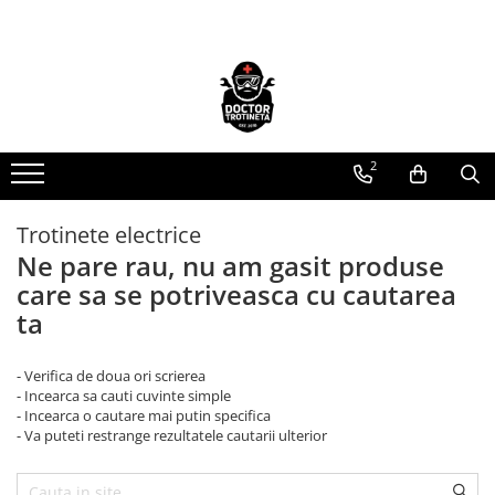
Toate Produsele
Acasa
Toate produsele
2
Piese de schimb
https://www.doctortrotineta.ro/electrica
Trotinete electrice
Acceleratie
Ne pare rau, nu am gasit produse
Display
care sa se potriveasca cu cautarea
Controller
ta
Motoare
Cabluri
- Verifica de doua ori scrierea
BMS
- Incearca sa cauti cuvinte simple
Acumulatori
- Incearca o cautare mai putin specifica
- Va puteti restrange rezultatele cautarii ulterior
Kit complet
Contact cu cheie