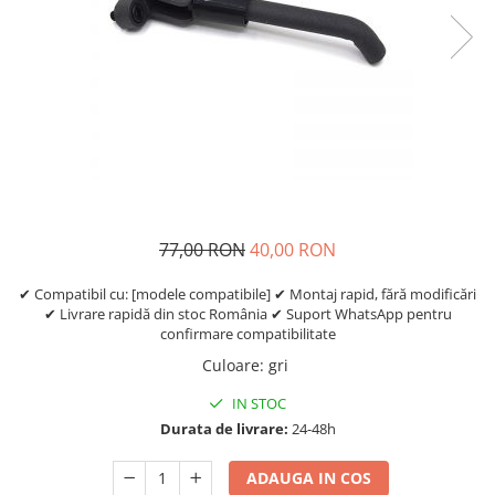
Etrieri
https://www.doctortrotineta.ro/lumini
Stop trotineta
Faruri
https://www.doctortrotineta.ro/cadru
Aparatori (aripi)
Cricuri trotineta
Suruburi
77,00 RON
40,00 RON
Suspensie
✔ Compatibil cu: [modele compatibile] ✔ Montaj rapid, fără modificări
✔ Livrare rapidă din stoc România ✔ Suport WhatsApp pentru
confirmare compatibilitate
Culoare
:
gri
IN STOC
Durata de livrare:
24-48h
ADAUGA IN COS