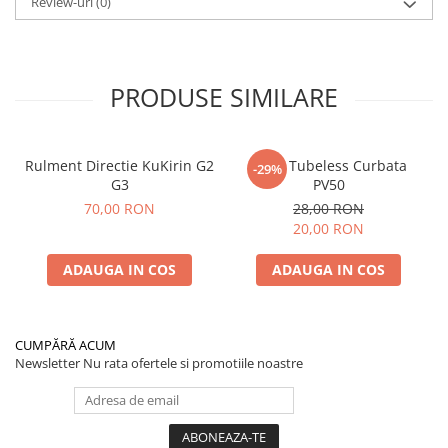
Review-uri
(0)
PRODUSE SIMILARE
Rulment Directie KuKirin G2
Valva Tubeless Curbata
-29%
G3
PV50
70,00 RON
28,00 RON
20,00 RON
ADAUGA IN COS
ADAUGA IN COS
CUMPĂRĂ ACUM
Newsletter
Nu rata ofertele si promotiile noastre