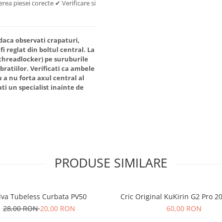
rea piesei corecte ✔ Verificare si
daca observati crapaturi,
i reglat din boltul central. La
(threadlocker) pe suruburile
bratiilor. Verificati ca ambele
u a nu forta axul central al
ati un specialist inainte de
PRODUSE SIMILARE
lva Tubeless Curbata PV50
Cric Original KuKirin G2 Pro 2
28,00 RON
20,00 RON
60,00 RON