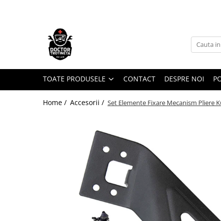
Toate Produsele
Acasa
Toate produsele
Piese de schimb
TOATE PRODUSELE
CONTACT
DESPRE NOI
PO
https://www.doctortrotineta.ro/electrica
Home /
Accesorii /
Set Elemente Fixare Mecanism Pliere K
Acceleratie
Display
Controller
Motoare
Cabluri
BMS
Acumulatori
Kit complet
Contact cu cheie