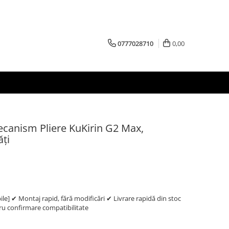
0777028710
0,00
ecanism Pliere KuKirin G2 Max,
ți
e] ✔ Montaj rapid, fără modificări ✔ Livrare rapidă din stoc
 confirmare compatibilitate