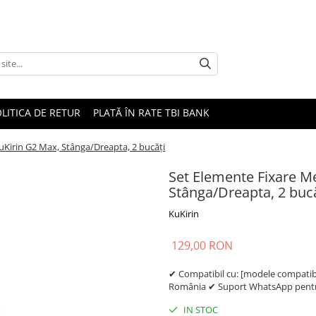
LITICA DE RETUR
PLATĂ ÎN RATE TBI BANK
uKirin G2 Max, Stânga/Dreapta, 2 bucăți
Set Elemente Fixare M
Stânga/Dreapta, 2 bucă
KuKirin
129,00 RON
✔ Compatibil cu: [modele compatibil
România ✔ Suport WhatsApp pentru
IN STOC