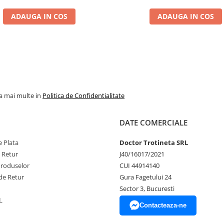
ADAUGA IN COS
ADAUGA IN COS
la mai multe in
Politica de Confidentialitate
DATE COMERCIALE
 Plata
Doctor Trotineta SRL
e Retur
J40/16017/2021
Produselor
CUI 44914140
de Retur
Gura Fagetului 24
Sector 3, Bucuresti
L
Contacteaza-ne