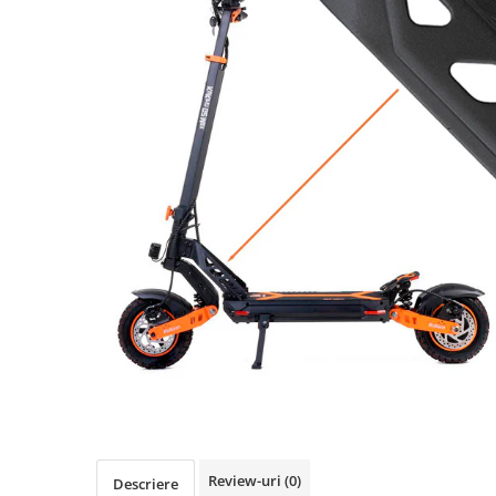
https://www.doctortrotineta.ro/frane
Discuri frana
Placute de frana
Manete de frana
Etrieri
https://www.doctortrotineta.ro/lumini
Stop trotineta
Faruri
https://www.doctortrotineta.ro/cadru
Aparatori (aripi)
Cricuri trotineta
Suruburi
Suspensie
Cauciucuri
https://www.doctortrotineta.ro/camere-
de-aer
https://www.doctortrotineta.ro/cauciucuri-
Review-uri
(0)
Descriere