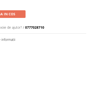
A IN COS
evoie de ajutor?
/
0777028710
informatii