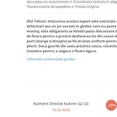
daca piesa nu se potriveste ✔ Consultanta Gratuita in alege
Testare inainte de expediere ✔ Produs Original
Sfat Tehnic:
Inlocuirea acestui suport este esentiala 
deformari sau un joc excesiv in ghidon care nu poate f
montaj, este obligatoriu sa folositi pasta blocatoare 
de fixare pentru a preveni desfacerea lor din cauza vi
parti (stanga si dreapta) sa fie stranse uniform pentr
plierii. Daca gaurile din sasiu prezinta uzura, consult
instalare pentru a asigura o fixare sigura.
Informatii conformitate produs
Rulment Directie KuKirin G2 G3
Va
-29%
70,00 RON