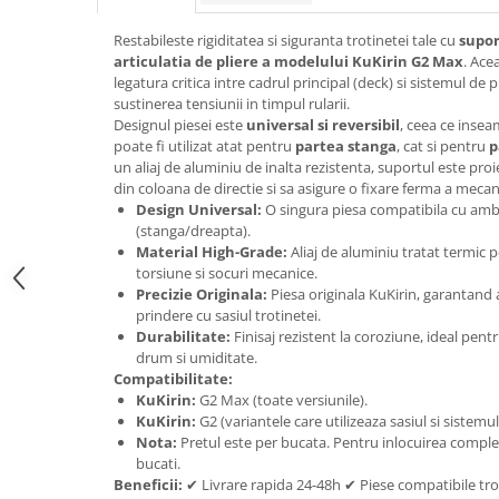
trotinete-electrice
https://www.doctortrotineta.ro/cauciucuri-
Restabileste rigiditatea si siguranta trotinetei tale cu
supor
cu-camera
articulatia de pliere a modelului KuKirin G2 Max
. Ace
legatura critica intre cadrul principal (deck) si sistemul de 
cauciucuri-bicicleta
sustinerea tensiunii in timpul rularii.
Designul piesei este
universal si reversibil
, ceea ce inse
Camere bicicleta
poate fi utilizat atat pentru
partea stanga
, cat si pentru
p
Cauciuc tubeless cu GEL antipană
un aliaj de aluminiu de inalta rezistenta, suportul este proi
din coloana de directie si sa asigure o fixare ferma a meca
Accesorii
Design Universal:
O singura piesa compatibila cu ambel
Trotinete electrice
(stanga/dreapta).
Material High-Grade:
Aliaj de aluminiu tratat termic 
Biciclete Electrice
torsiune si socuri mecanice.
Anvelope moto
Precizie Originala:
Piesa originala KuKirin, garantand a
prindere cu sasiul trotinetei.
Camere moto
Durabilitate:
Finisaj rezistent la coroziune, ideal pentr
Anvelope ATV
drum si umiditate.
Compatibilitate:
Cauciucuri bicicleta
KuKirin:
G2 Max (toate versiunile).
Anvelope și Camere Utilaje
KuKirin:
G2 (variantele care utilizeaza sasiul si sistemu
Nota:
Pretul este per bucata. Pentru inlocuirea complet
https://www.doctortrotineta.ro/plata-
bucati.
tbi?
Beneficii:
✔ Livrare rapida 24-48h ✔ Piese compatibile tro
forceOriginalForEdit=1&preview=00681