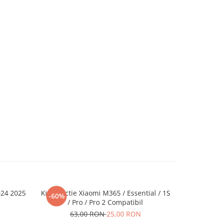
024 2025
Kit Directie Xiaomi M365 / Essential / 1S
Sto
-60%
-34%
/ Pro / Pro 2 Compatibil
9
63,00 RON
25,00 RON