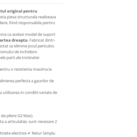
tul original pentru
asta piesa structurala realizeaza
pliere, fiind responsabila pentru
amna ca acelasi model de suport
artea dreapta
. Fabricat dintr-
ectat sa elimine jocul periculos
nismului de inchidere.
e parti ale trotinetei
pentru o rezistenta maxima la
linierea perfecta a gaurilor de
u utilizarea in conditii variate de
l de pliere G2 Max).
a a articulatiei, sunt necesare 2
tinete electrice ✔ Retur Simplu