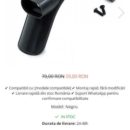
Etrieri
https://www.doctortrotineta.ro/lumini
Stop trotineta
Faruri
https://www.doctortrotineta.ro/cadru
Aparatori (aripi)
Cricuri trotineta
Suruburi
Suspensie
70,00 RON
59,00 RON
✔ Compatibil cu: [modele compatibile] ✔ Montaj rapid, fără modificări
✔ Livrare rapidă din stoc România ✔ Suport WhatsApp pentru
confirmare compatibilitate
Model
:
Negru
IN STOC
Durata de livrare:
24-48h