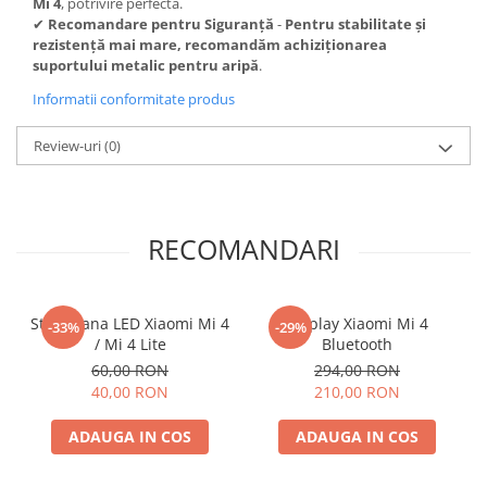
Mi 4
, potrivire perfectă.
✔
Recomandare pentru Siguranță
-
Pentru stabilitate și
rezistență mai mare, recomandăm achiziționarea
suportului metalic pentru aripă
.
Informatii conformitate produs
Review-uri
(0)
RECOMANDARI
Stop Frana LED Xiaomi Mi 4
Display Xiaomi Mi 4
-33%
-29%
/ Mi 4 Lite
Bluetooth
60,00 RON
294,00 RON
40,00 RON
210,00 RON
ADAUGA IN COS
ADAUGA IN COS