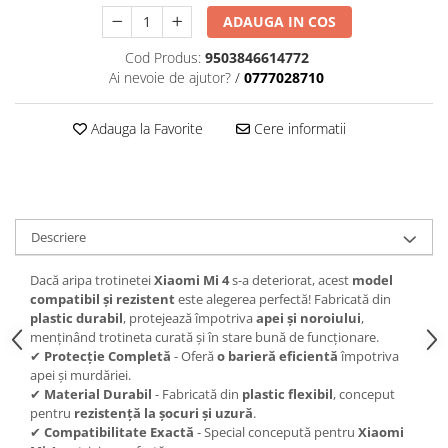
ADAUGA IN COS
Cod Produs:
9503846614772
Ai nevoie de ajutor?
/
0777028710
Adauga la Favorite
Cere informatii
Descriere
Dacă aripa trotinetei
Xiaomi Mi 4
s-a deteriorat, acest
model
compatibil și rezistent
este alegerea perfectă! Fabricată din
plastic durabil
, protejează împotriva
apei și noroiului
,
menținând trotineta curată și în stare bună de funcționare.
✔
Protecție Completă
- Oferă
o barieră eficientă
împotriva
apei și murdăriei.
✔
Material Durabil
- Fabricată din
plastic flexibil
, conceput
pentru
rezistență la șocuri și uzură
.
✔
Compatibilitate Exactă
- Special concepută pentru
Xiaomi