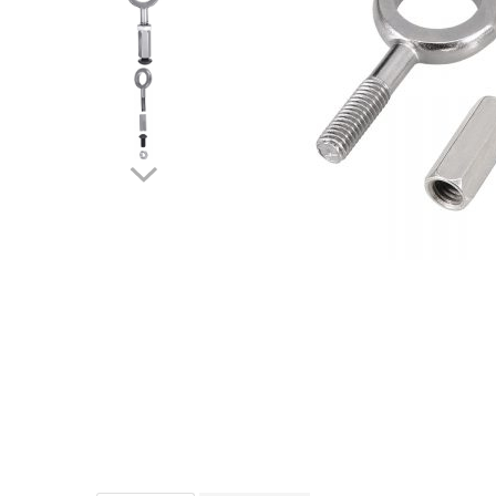
https://www.doctortrotineta.ro/frane
Discuri frana
Placute de frana
Manete de frana
Etrieri
https://www.doctortrotineta.ro/lumini
Stop trotineta
Faruri
https://www.doctortrotineta.ro/cadru
Aparatori (aripi)
Cricuri trotineta
Suruburi
Suspensie
Cauciucuri
https://www.doctortrotineta.ro/camere-
de-aer
https://www.doctortrotineta.ro/cauciucuri-