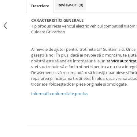
trotinete-electrice
Review-uri
(0)
Descriere
https://www.doctortrotineta.ro/cauciucuri-
cu-camera
CARACTERISTICI GENERALE
Tip produs Piesa vehicul electric Vehicul compatibil Xiaom
cauciucuri-bicicleta
Culoare Gri carbon
Camere bicicleta
Cauciuc tubeless cu GEL antipană
Ai nevoie de ajutor pentru trotineta ta? Suntem aici. Orice
Accesorii
găsești la noi. În plus, dacă ai nevoie să o montăm, te a
noastră este să apelezi întotdeauna la un
service autorizat
Trotinete electrice
vrei sau trebuie să o faci trotinetei pentru a nu risca integr
Biciclete Electrice
De asemenea, vă recomandăm să folosiți doar piese și încă
repararea și încărcarea trotinetei. În plus, dacă vrei să adu
Anvelope moto
trotinetei folosește doar piese originale și omologate.
Camere moto
Informatii conformitate produs
Anvelope ATV
Cauciucuri bicicleta
Anvelope și Camere Utilaje
https://www.doctortrotineta.ro/plata-
tbi?
forceOriginalForEdit=1&preview=00681