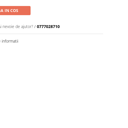
A IN COS
Ai nevoie de ajutor?
/
0777028710
informatii