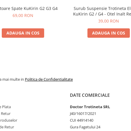
toare Spate KuKirin G2 G3 G4
Surub Suspensie Trotineta El
KuKirin G2 / G4 - Otel Inalt R
69,00 RON
39,00 RON
ADAUGA IN COS
ADAUGA IN COS
la mai multe in
Politica de Confidentialitate
DATE COMERCIALE
 Plata
Doctor Trotineta SRL
e Retur
J40/16017/2021
Produselor
CUI 44914140
de Retur
Gura Fagetului 24