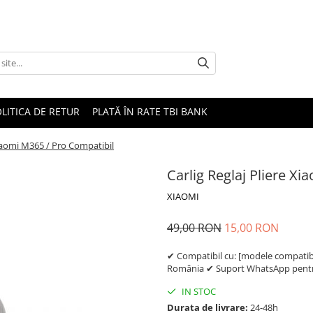
LITICA DE RETUR
PLATĂ ÎN RATE TBI BANK
Xiaomi M365 / Pro Compatibil
Carlig Reglaj Pliere X
XIAOMI
49,00 RON
15,00 RON
✔ Compatibil cu: [modele compatibil
România ✔ Suport WhatsApp pentru
IN STOC
Durata de livrare:
24-48h