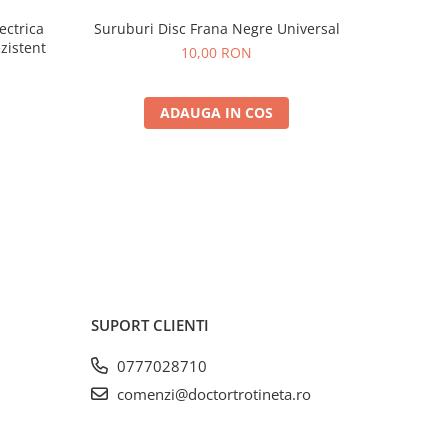
ectrica
Suruburi Disc Frana Negre Universal
Cric Orig
ezistent
10,00 RON
ADAUGA IN COS
SUPORT CLIENTI
0777028710
comenzi@doctortrotineta.ro