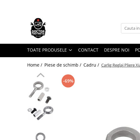
Toate Produsele
Acasa
Toate produsele
Piese de schimb
TOATE PRODUSELE
CONTACT
DESPRE NOI
PO
https://www.doctortrotineta.ro/electrica
Home /
Piese de schimb /
Cadru /
Carlig Reglaj Pliere 
Acceleratie
Display
-69%
Controller
Motoare
Cabluri
BMS
Acumulatori
Kit complet
Contact cu cheie