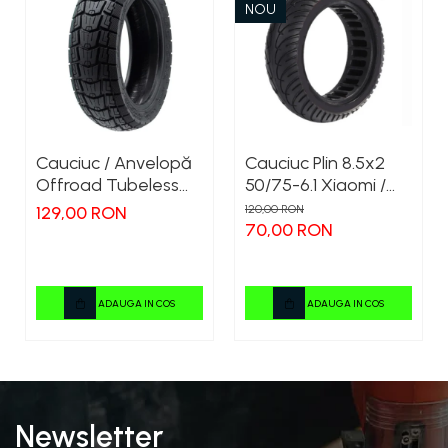
NOU
Cauciuc / Anvelopă
Cauciuc Plin 8.5x2
Offroad Tubeless
50/75-6.1 Xiaomi /
10x2.75-6.5 KuKirin
Kugoo M2 /
129,00 RON
120,00 RON
G2/G2 Master 2025
Ducati/Evergreen/Motus/
70,00 RON
ADAUGA IN COS
ADAUGA IN COS
Newsletter