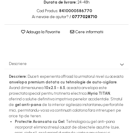
Durata de livrare:
24-48h
Cod Produs:
8410000586770
Ai nevoie de ajutor?
/
0777028710
Adauga la Favorite
Cere informatii
Descriere
Descriere:
Duceti experienta offroad la urmatorul nivel cu aceasta
anvelopa premium dotata cu tehnologie de auto-sigilare
.
Avand dimensiunea
10x2.5 - 6.5
, aceasta anvelopa este
proiectata special pentru trotineta electrica
Myria TITAN
,
oferind o solutie definitiva impotriva penelor accidentale. Stratul
de
gel anti-pana
de la interior sigileaza instantaneu perforatiile
mici, permitandu-va sa va continuati calatoria fara intreruperi pe
orice tip de teren.
Protectie Avansata cu Gel:
Tehnologia cu gel anti-pana
incorporat elimina stresul cauzat de obiectele ascutite (cuie,
spini, cioburi), prelungind durata de viata a anvelopei si