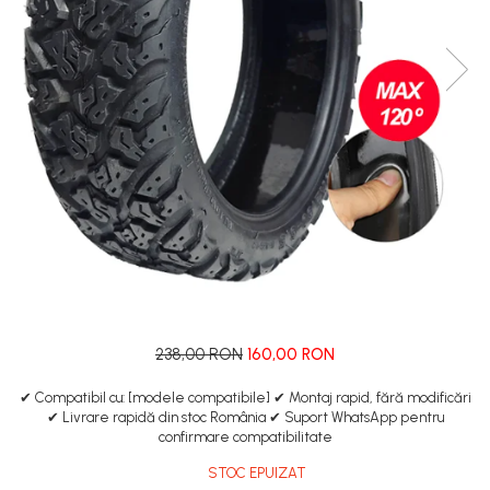
Manete de frana
Etrieri
https://www.doctortrotineta.ro/lumini
Stop trotineta
Faruri
https://www.doctortrotineta.ro/cadru
Aparatori (aripi)
Cricuri trotineta
Suruburi
Suspensie
238,00 RON
160,00 RON
✔ Compatibil cu: [modele compatibile] ✔ Montaj rapid, fără modificări
✔ Livrare rapidă din stoc România ✔ Suport WhatsApp pentru
confirmare compatibilitate
STOC EPUIZAT