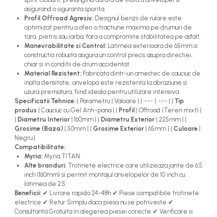
asigurand o siguranta sporita.
Profil Offroad Agresiv:
Designul benzii de rulare este
optimizat pentru a oferi o tractiune maxima pe drumuri de
tara, pietris sau iarba, fara a compromite stabilitatea pe asfalt.
Manevrabilitate si Control:
Latimea exterioara de 65mm si
constructia robusta asigura un control precis asupra directiei,
chiar si in conditii de drum accidentat.
Material Rezistent:
Fabricata dintr-un amestec de cauciuc de
inalta densitate, anvelopa este rezistenta la abraziune si
uzura prematura, fiind ideala pentru utilizare intensiva.
Specificatii Tehnice:
| Parametru | Valoare | | :--- | :--- | |
Tip
produs
| Cauciuc cu Gel Anti-pana | |
Profil
| Offroad (Teren mixt) |
|
Diametru Interior
| 160mm | |
Diametru Exterior
| 225mm | |
Grosime (Baza)
| 50mm | |
Grosime Exterior
| 65mm | |
Culoare
|
Negru |
Compatibilitate:
Myria:
Myria TITAN.
Alte branduri:
Trotinete electrice care utilizeaza jante de 6.5
inch (160mm) si permit montajul anvelopelor de 10 inch cu
latimea de 2.5.
Beneficii:
✔ Livrare rapida 24-48h ✔ Piese compatibile trotinete
electrice ✔ Retur Simplu daca piesa nu se potriveste ✔
Consultanta Gratuita in alegerea piesei corecte ✔ Verificare si