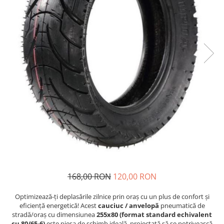
Etrieri
https://www.doctortrotineta.ro/lumini
Stop trotineta
Faruri
https://www.doctortrotineta.ro/cadru
Aparatori (aripi)
Cricuri trotineta
Suruburi
Suspensie
168,00 RON
120,00 RON
Optimizează-ți deplasările zilnice prin oraș cu un plus de confort și
eficiență energetică! Acest
cauciuc / anvelopă
pneumatică de
stradă/oraș cu dimensiunea
255x80 (format standard echivalent
cu 80/65-6)
este piesa de schimb ideală, proiectată să se potrivească