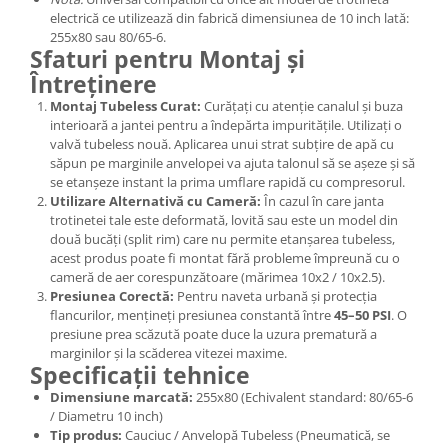
electrică ce utilizează din fabrică dimensiunea de 10 inch lată:
255x80 sau 80/65-6.
Sfaturi pentru Montaj și
Întreținere
Montaj Tubeless Curat:
Curățați cu atenție canalul și buza
interioară a jantei pentru a îndepărta impuritățile. Utilizați o
valvă tubeless nouă. Aplicarea unui strat subțire de apă cu
săpun pe marginile anvelopei va ajuta talonul să se așeze și să
se etanșeze instant la prima umflare rapidă cu compresorul.
Utilizare Alternativă cu Cameră:
În cazul în care janta
trotinetei tale este deformată, lovită sau este un model din
două bucăți (split rim) care nu permite etanșarea tubeless,
acest produs poate fi montat fără probleme împreună cu o
cameră de aer corespunzătoare (mărimea 10x2 / 10x2.5).
Presiunea Corectă:
Pentru naveta urbană și protecția
flancurilor, mențineți presiunea constantă între
45–50 PSI
. O
presiune prea scăzută poate duce la uzura prematură a
marginilor și la scăderea vitezei maxime.
Specificații tehnice
Dimensiune marcată:
255x80 (Echivalent standard: 80/65-6
/ Diametru 10 inch)
Tip produs:
Cauciuc / Anvelopă Tubeless (Pneumatică, se