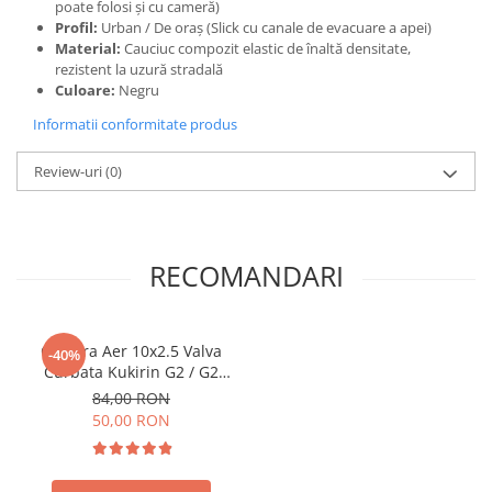
poate folosi și cu cameră)
Profil:
Urban / De oraș (Slick cu canale de evacuare a apei)
Material:
Cauciuc compozit elastic de înaltă densitate,
rezistent la uzură stradală
Culoare:
Negru
Informatii conformitate produs
Review-uri
(0)
RECOMANDARI
Camera Aer 10x2.5 Valva
-40%
Curbata Kukirin G2 / G2
Max / G2 Master
84,00 RON
50,00 RON