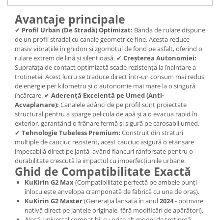
Avantaje principale
✔
Profil Urban (De Stradă) Optimizat:
Banda de rulare dispune
de un profil stradal cu canale geometrice fine. Acesta reduce
masiv vibrațiile în ghidon și zgomotul de fond pe asfalt, oferind o
rulare extrem de lină și silențioasă. ✔
Creșterea Autonomiei:
Suprafața de contact optimizată scade rezistența la înaintare a
trotinetei. Acest lucru se traduce direct într-un consum mai redus
de energie per kilometru și o autonomie mai mare la o singură
încărcare. ✔
Aderență Excelentă pe Umed (Anti-
Acvaplanare):
Canalele adânci de pe profil sunt proiectate
structural pentru a sparge pelicula de apă și a o evacua rapid în
exterior, garantând o frânare fermă și sigură pe carosabil umed.
✔
Tehnologie Tubeless Premium:
Construit din straturi
multiple de cauciuc rezistent, acest cauciuc asigură o etanșare
impecabilă direct pe jantă, având flancuri ranforsate pentru o
durabilitate crescută la impactul cu imperfecțiunile urbane.
Ghid de Compatibilitate Exactă
KuKirin G2 Max
(Compatibilitate perfectă pe ambele punți -
înlocuiește anvelopa cramponată de fabrică cu una de oraș).
KuKirin G2 Master
(Generația lansată în anul
2024
- potrivire
nativă direct pe jantele originale, fără modificări de apărători).
Notă:
Universal compatibil cu orice alt model de trotinetă