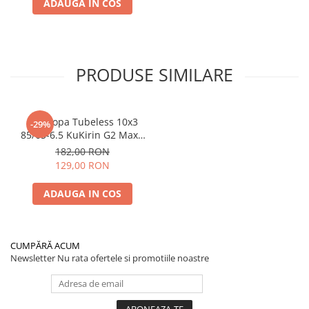
ADAUGA IN COS
PRODUSE SIMILARE
Anvelopa Tubeless 10x3
-29%
85/65-6.5 KuKirin G2 Max /
G2 Master 2024
182,00 RON
129,00 RON
ADAUGA IN COS
CUMPĂRĂ ACUM
Newsletter
Nu rata ofertele si promotiile noastre