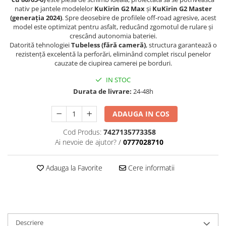
nativ pe jantele modelelor
KuKirin G2 Max
și
KuKirin G2 Master
(generația 2024)
. Spre deosebire de profilele off-road agresive, acest
model este optimizat pentru asfalt, reducând zgomotul de rulare și
crescând autonomia bateriei.
Datorită tehnologiei
Tubeless (fără cameră)
, structura garantează o
rezistență excelentă la perforări, eliminând complet riscul penelor
cauzate de ciupirea camerei pe borduri.
IN STOC
Durata de livrare:
24-48h
ADAUGA IN COS
Cod Produs:
7427135773358
Ai nevoie de ajutor?
/
0777028710
Adauga la Favorite
Cere informatii
Descriere