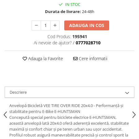
trotinete-electrice
IN STOC
https://www.doctortrotineta.ro/cauciucuri-
Durata de livrare:
24-48h
cu-camera
ADAUGA IN COS
cauciucuri-bicicleta
Camere bicicleta
Cod Produs:
195941
Ai nevoie de ajutor?
/
0777028710
Cauciuc tubeless cu GEL antipană
Accesorii
Adauga la Favorite
Cere informatii
Trotinete electrice
Biciclete Electrice
Anvelope moto
Camere moto
Descriere
Anvelope ATV
Anvelopă Bicicletă VEE TIRE OVER RIDE 20x4.0 - Performanță și
Cauciucuri bicicleta
stabilitate pentru E-Bike E-HUNTSMAN
Anvelope și Camere Utilaje
Concepută special pentru biciclete electrice E-HUNTSMAN,
această anvelopă lată 20x4.0 oferă aderență excelentă, stabilitate
https://www.doctortrotineta.ro/plata-
maximă și confort chiar și pe teren urban sau ușor accidentat.
tbi?
Profilul robust asigură manevrabilitate precisă și control sporit la
forceOriginalForEdit=1&preview=00681