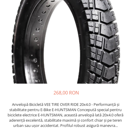
https://www.doctortrotineta.ro/frane
Discuri frana
Placute de frana
Manete de frana
Etrieri
https://www.doctortrotineta.ro/lumini
Stop trotineta
Faruri
https://www.doctortrotineta.ro/cadru
Aparatori (aripi)
Cricuri trotineta
Suruburi
268,00 RON
Suspensie
Cauciucuri
Anvelopă Bicicletă VEE TIRE OVER RIDE 20x4.0 - Performanță și
stabilitate pentru E-Bike E-HUNTSMAN Concepută special pentru
https://www.doctortrotineta.ro/camere-
biciclete electrice E-HUNTSMAN, această anvelopă lată 20x4.0 oferă
de-aer
aderență excelentă, stabilitate maximă și confort chiar și pe teren
urban sau ușor accidentat. Profilul robust asigură manevra...
https://www.doctortrotineta.ro/cauciucuri-