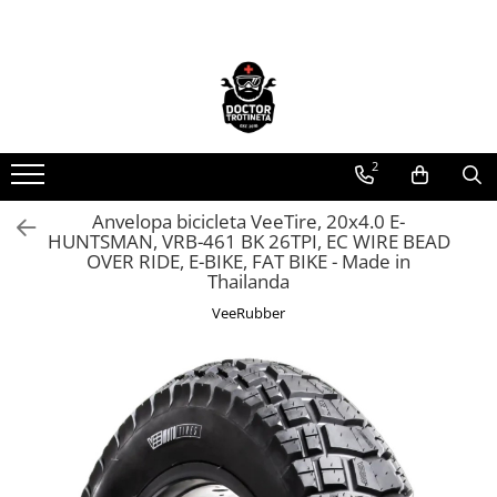
Toate Produsele
Acasa
Toate produsele
2
Piese de schimb
https://www.doctortrotineta.ro/electrica
Anvelopa bicicleta VeeTire, 20x4.0 E-
HUNTSMAN, VRB-461 BK 26TPI, EC WIRE BEAD
Acceleratie
OVER RIDE, E-BIKE, FAT BIKE - Made in
Display
Thailanda
Controller
VeeRubber
Motoare
Cabluri
BMS
Acumulatori
Kit complet
Contact cu cheie