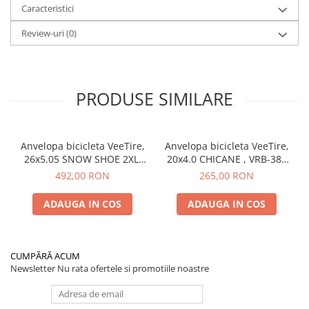
Caracteristici
Review-uri
(0)
PRODUSE SIMILARE
Anvelopa bicicleta VeeTire,
Anvelopa bicicleta VeeTire,
26x5.05 SNOW SHOE 2XL,
20x4.0 CHICANE , VRB-385
VRB-386 SBK 72TPI, SC
BK 26TPI, EC WIRE BEAD
492,00 RON
265,00 RON
FOLDABLE TLR, E-BIKE, FAT
OVERRIDE, E-BIKE, FAT BIKE
BIKE - Made in Thailanda
- Made in Thailanda
ADAUGA IN COS
ADAUGA IN COS
CUMPĂRĂ ACUM
Newsletter
Nu rata ofertele si promotiile noastre