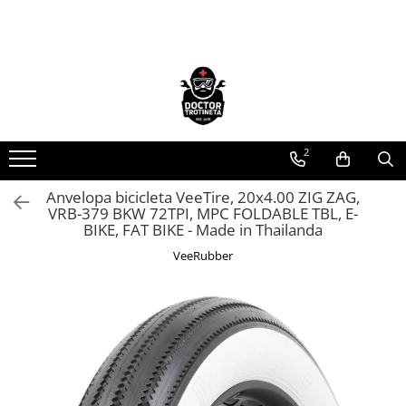
Toate Produsele
Acasa
Toate produsele
Piese de schimb
2
https://www.doctortrotineta.ro/electrica
Anvelopa bicicleta VeeTire, 20x4.00 ZIG ZAG,
Acceleratie
VRB-379 BKW 72TPI, MPC FOLDABLE TBL, E-
Display
BIKE, FAT BIKE - Made in Thailanda
Controller
VeeRubber
Motoare
Cabluri
BMS
Acumulatori
Kit complet
Contact cu cheie