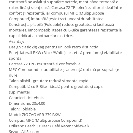
constantă pe asfalt și suprafețe netede, menținând totodată o
rulare lină și silențioasă. Carcasa 72 TPI oferă echilibrul ideal între
confort și rezistență, iar compusul MPC (Multipurpose
Compound) îmbunătățește tracțiunea și durabilitatea.
Construcția pliabilă (Foldable) reduce greutatea și facilitează
montarea, iar compatibilitatea cu E-Bike garantează rezistența la
cuplul ridicat al motoarelor electrice.
Avantaje:
Design clasic Zig Zag pentru un look retro distinctiv
Pereți laterali BKW (Black/White) - estetică premium și vizibilitate
sporită
Carcasă 72 TPI - rezistentă și confortabilă
MPC Compound - durabilitate și aderență optimă pe suprafețe
dure
Talon pliabil - greutate redusă și montaj rapid
Compatibilă cu E-Bike - ideală pentru greutate și cuplu
suplimentar
Caracteristici tehnice:
Dimensiune: 20x4.00
Talon: Foldable
Model: ZIG ZAG VRB-379 BKW
Compus: MPC (Multipurpose Compound)
Utilizare: Beach Cruiser / Café Racer / Sidewalk
Sezon: All Season