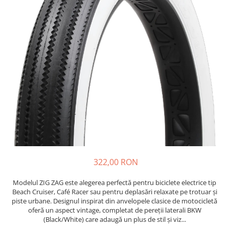
https://www.doctortrotineta.ro/frane
Discuri frana
Placute de frana
Manete de frana
Etrieri
https://www.doctortrotineta.ro/lumini
Stop trotineta
Faruri
https://www.doctortrotineta.ro/cadru
Aparatori (aripi)
Cricuri trotineta
Suruburi
322,00 RON
Suspensie
Cauciucuri
Modelul ZIG ZAG este alegerea perfectă pentru biciclete electrice tip
Beach Cruiser, Café Racer sau pentru deplasări relaxate pe trotuar și
https://www.doctortrotineta.ro/camere-
piste urbane. Designul inspirat din anvelopele clasice de motocicletă
de-aer
oferă un aspect vintage, completat de pereții laterali BKW
(Black/White) care adaugă un plus de stil și viz...
https://www.doctortrotineta.ro/cauciucuri-