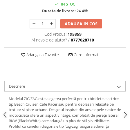
trotinete-electrice
IN STOC
https://www.doctortrotineta.ro/cauciucuri-
Durata de livrare:
24-48h
cu-camera
ADAUGA IN COS
cauciucuri-bicicleta
Camere bicicleta
Cod Produs:
195859
Ai nevoie de ajutor?
/
0777028710
Cauciuc tubeless cu GEL antipană
Accesorii
Adauga la Favorite
Cere informatii
Trotinete electrice
Biciclete Electrice
Anvelope moto
Camere moto
Descriere
Anvelope ATV
Modelul ZIG ZAG este alegerea perfectă pentru biciclete electrice
Cauciucuri bicicleta
tip Beach Cruiser, Café Racer sau pentru deplasări relaxate pe
Anvelope și Camere Utilaje
trotuar și piste urbane. Designul inspirat din anvelopele clasice de
motocicletă oferă un aspect vintage, completat de pereții laterali
https://www.doctortrotineta.ro/plata-
BKW (Black/White) care adaugă un plus de stil și vizibilitate.
tbi?
Profilul cu caneluri diagonale tip "zig-zag" asigură aderență
forceOriginalForEdit=1&preview=00681