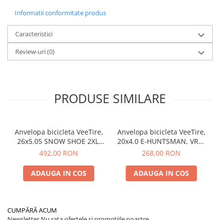
Informatii conformitate produs
Caracteristici
Review-uri
(0)
PRODUSE SIMILARE
Anvelopa bicicleta VeeTire,
Anvelopa bicicleta VeeTire,
26x5.05 SNOW SHOE 2XL,
20x4.0 E-HUNTSMAN, VRB-
VRB-386 SBK 72TPI, SC
461 BK 26TPI, EC WIRE BEAD
492,00 RON
268,00 RON
FOLDABLE TLR, E-BIKE, FAT
OVER RIDE, E-BIKE, FAT BIKE
BIKE - Made in Thailanda
- Made in Thailanda
ADAUGA IN COS
ADAUGA IN COS
CUMPĂRĂ ACUM
Newsletter
Nu rata ofertele si promotiile noastre