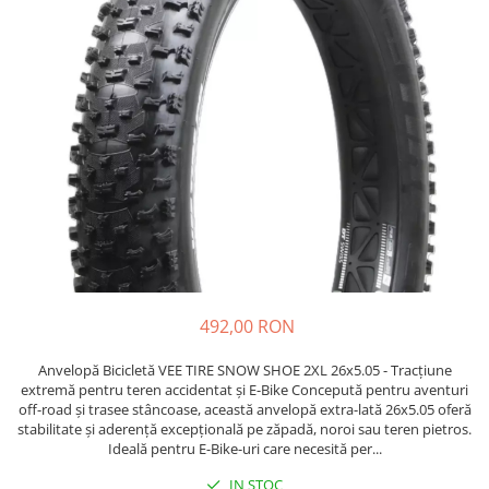
Etrieri
https://www.doctortrotineta.ro/lumini
Stop trotineta
Faruri
https://www.doctortrotineta.ro/cadru
Aparatori (aripi)
Cricuri trotineta
Suruburi
Suspensie
492,00 RON
Anvelopă Bicicletă VEE TIRE SNOW SHOE 2XL 26x5.05 - Tracțiune
extremă pentru teren accidentat și E-Bike Concepută pentru aventuri
off-road și trasee stâncoase, această anvelopă extra-lată 26x5.05 oferă
stabilitate și aderență excepțională pe zăpadă, noroi sau teren pietros.
Ideală pentru E-Bike-uri care necesită per...
IN STOC