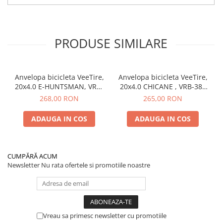
PRODUSE SIMILARE
Anvelopa bicicleta VeeTire,
Anvelopa bicicleta VeeTire,
20x4.0 E-HUNTSMAN, VRB-
20x4.0 CHICANE , VRB-385
461 BK 26TPI, EC WIRE BEAD
BK 26TPI, EC WIRE BEAD
268,00 RON
265,00 RON
OVER RIDE, E-BIKE, FAT BIKE
OVERRIDE, E-BIKE, FAT BIKE
- Made in Thailanda
- Made in Thailanda
ADAUGA IN COS
ADAUGA IN COS
CUMPĂRĂ ACUM
Newsletter
Nu rata ofertele si promotiile noastre
Vreau sa primesc newsletter cu promotiile