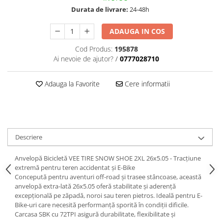
Durata de livrare:
24-48h
ADAUGA IN COS
Cod Produs:
195878
Ai nevoie de ajutor?
/
0777028710
Adauga la Favorite
Cere informatii
Descriere
Anvelopă Bicicletă VEE TIRE SNOW SHOE 2XL 26x5.05 - Tracțiune
extremă pentru teren accidentat și E-Bike
Concepută pentru aventuri off-road și trasee stâncoase, această
anvelopă extra-lată 26x5.05 oferă stabilitate și aderență
excepțională pe zăpadă, noroi sau teren pietros. Ideală pentru E-
Bike-uri care necesită performanță sporită în condiții dificile.
Carcasa SBK cu 72TPI asigură durabilitate, flexibilitate și