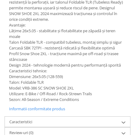
rezistență la perforații, iar talonul Foldable TLR (Tubeless Ready)
permite montarea ușoară și reduce riscul de pene. Designul
SNOW SHOE 2XL 2024 maximizează tracțiunea și controlul în
orice condiții extreme.
Avantaje:
Lățime 26x5.05 - stabilitate și flotabilitate pe zăpadă și teren
moale
Talon Foldable TLR - compatibil tubeless, montaj simplu și sigur
Carcasă SBK 72TPI - rezistență ridicată și flexibilitate optimă
Profil Snow Shoe 2XL - tracțiune maximă pe off-road și trasee
stâncoase
Design 2024 - tehnologie modernă pentru performanță sporită
Caracteristici tehnice:
Dimensiune: 26x5.05 (128-559)
Talon: Foldable TLR
Model: VRB-386 SC SNOW SHOE 2XL
Utilizare: E-Bike / Off-Road / Rock-Strewn Trails
Sezon: All-Season / Extreme Conditions
Informatii conformitate produs
Caracteristici
Review-uri
(0)