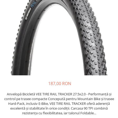
Etrieri
https://www.doctortrotineta.ro/lumini
Stop trotineta
Faruri
https://www.doctortrotineta.ro/cadru
Aparatori (aripi)
Cricuri trotineta
Suruburi
Suspensie
187,00 RON
Anvelopă Bicicletă VEE TIRE RAIL TRACKER 27.5x2.0 - Performanță și
control pe trasee compacte Concepută pentru Mountain Bike și trasee
Hard-Pack, inclusiv E-Bike, VEE TIRE RAIL TRACKER oferă aderență
excelentă și stabilitate în orice condiții. Carcasa 90 TPI combină
rezistența cu flexibilitatea, iar talonul Foldable...