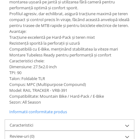
montarea ușoară pe jantă și utilizarea fără cameră pentru
performanță optimă și confort sporit.
Profilul agresiv, dar echilibrat, asigură tracțiune maximă pe teren
compact și control precis în viraje, făcând această anvelopă ideală
pentru trasee de MTB rapide și pentru biciclete electrice de teren.
Avantaje:
Tracțiune excelentă pe Hard-Pack și teren mixt
Rezistență sporită la perforații și uzură
Compatibilă cu E-Bike, menținând stabilitatea la viteze mari
Montare Tubeless Ready pentru performanță și confort
Caracteristici cheie:
Dimensiune: 27.5x2.0 inch
TPI: 90
Talon: Foldable TLR
Compus: MPC (Multipurpose Compound)
Model: RAIL TRACKER - VRB-391
Compatibilitate: Mountain Bike / Hard-Pack / E-Bike
Sezon: All Season
Informatii conformitate produs
Caracteristici
Review-uri
(0)