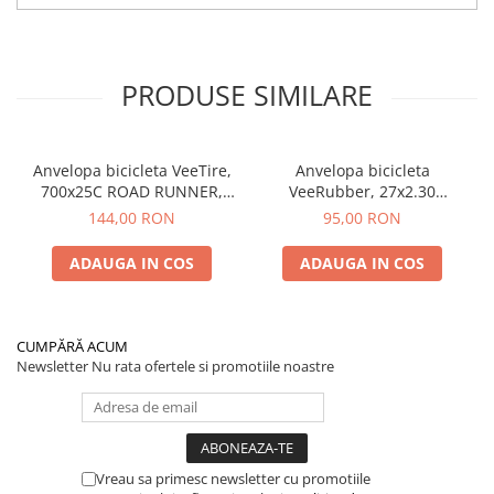
PRODUSE SIMILARE
Anvelopa bicicleta VeeTire,
Anvelopa bicicleta
700x25C ROAD RUNNER,
VeeRubber, 27x2.30
VRB-308 BKS, 90TPI, CC
ROSWELL, VRB-345, 27TPI,
144,00 RON
95,00 RON
FOLDABLE - Made in
SBK, MPC WIRE BEAD -
Thailanda
Made in Thailanda
ADAUGA IN COS
ADAUGA IN COS
CUMPĂRĂ ACUM
Newsletter
Nu rata ofertele si promotiile noastre
Vreau sa primesc newsletter cu promotiile