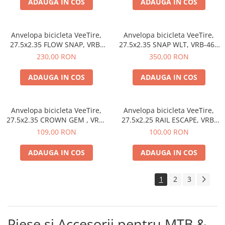
ADAUGA IN COS
ADAUGA IN COS
Anvelopa bicicleta VeeTire,
Anvelopa bicicleta VeeTire,
27.5x2.35 FLOW SNAP, VRB-
27.5x2.35 SNAP WLT, VRB-468
403, 72TPI, TC FOLDABLE TLR,
BKS 90TPI, FOLDABLE GXE TLR,
230,00 RON
350,00 RON
E-BIKE - Made in Thailanda
E-BIKE - Made in Thailanda
ADAUGA IN COS
ADAUGA IN COS
Anvelopa bicicleta VeeTire,
Anvelopa bicicleta VeeTire,
27.5x2.35 CROWN GEM , VRB-
27.5x2.25 RAIL ESCAPE, VRB-
378 BKS 27TPI, MPC WIRE
405 BKS 27TPI, MPC WIRE
109,00 RON
100,00 RON
BEAD, E-BIKE - Made in
BEAD, E-BIKE - Made in
Thailanda
Thailanda
ADAUGA IN COS
ADAUGA IN COS
1
2
3
Piese și Accesorii pentru MTB &