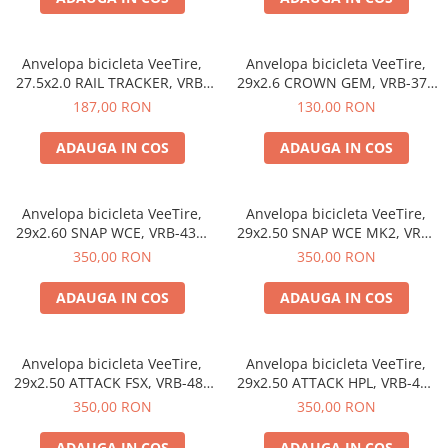
https://www.doctortrotineta.ro/frane
Discuri frana
Placute de frana
Anvelopa bicicleta VeeTire,
Anvelopa bicicleta VeeTire,
27.5x2.0 RAIL TRACKER, VRB-
29x2.6 CROWN GEM, VRB-378
Manete de frana
391 BKS 90TPI, MPC FOLDABLE
COPER WALL 27TPI, MPC WIRE
187,00 RON
130,00 RON
Etrieri
TLR, E-BIKE - Made in
BEAD, E-BIKE - Made in
https://www.doctortrotineta.ro/lumini
Thailanda
Thailanda
ADAUGA IN COS
ADAUGA IN COS
Stop trotineta
Faruri
Anvelopa bicicleta VeeTire,
Anvelopa bicicleta VeeTire,
https://www.doctortrotineta.ro/cadru
29x2.60 SNAP WCE, VRB-430,
29x2.50 SNAP WCE MK2, VRB-
Aparatori (aripi)
90TPI, TOP40 COMPOUND,
489, 90TPI, FULL40
350,00 RON
350,00 RON
GXE CORE TLR, E-BIKE - Made
COMPOUND, E-BIKE - Made in
Cricuri trotineta
in Thailanda
Thailanda
ADAUGA IN COS
ADAUGA IN COS
Suruburi
Suspensie
Cauciucuri
Anvelopa bicicleta VeeTire,
Anvelopa bicicleta VeeTire,
https://www.doctortrotineta.ro/camere-
29x2.50 ATTACK FSX, VRB-480
29x2.50 ATTACK HPL, VRB-452
SBK 90TPI, FOLDABLE GXE TLR,
de-aer
BKS 26TPI, ECC FOLDABLE
350,00 RON
350,00 RON
E-BIKE - Made in Thailanda
OVERIDE TLR, E-BIKE - Made
https://www.doctortrotineta.ro/cauciucuri-
in Thailanda
ADAUGA IN COS
ADAUGA IN COS