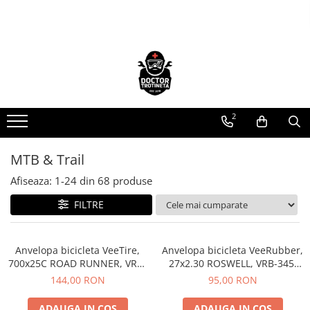
Toate Produsele
Acasa
Toate produsele
Piese de schimb
2
https://www.doctortrotineta.ro/electrica
Acceleratie
MTB & Trail
Display
Afiseaza:
1-
24
din
68
produse
Controller
Motoare
FILTRE
Cabluri
BMS
Anvelopa bicicleta VeeTire,
Anvelopa bicicleta VeeRubber,
Acumulatori
700x25C ROAD RUNNER, VRB-
27x2.30 ROSWELL, VRB-345,
Kit complet
308 BKS, 90TPI, CC FOLDABLE
27TPI, SBK, MPC WIRE BEAD -
144,00 RON
95,00 RON
- Made in Thailanda
Made in Thailanda
Contact cu cheie
ADAUGA IN COS
ADAUGA IN COS