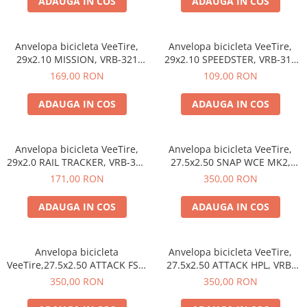
ADAUGA IN COS
ADAUGA IN COS
Anvelopa bicicleta VeeTire,
Anvelopa bicicleta VeeTire,
29x2.10 MISSION, VRB-321
29x2.10 SPEEDSTER, VRB-316
BKS 90TPI, MPC FOLDABLE
SBK 27TPI, MPC WIRE BEAD, E-
169,00 RON
109,00 RON
TLR, E-BIKE - Made in
BIKE - Made in Thailanda
Thailanda
ADAUGA IN COS
ADAUGA IN COS
Anvelopa bicicleta VeeTire,
Anvelopa bicicleta VeeTire,
29x2.0 RAIL TRACKER, VRB-391
27.5x2.50 SNAP WCE MK2,
BKS 90TPI, MPC FOLDABLE
VRB-489, 72TPI, FULL40
171,00 RON
350,00 RON
TLR, E-BIKE - Made in
COMPOUND, E-BIKE - Made in
Thailanda
Thailanda
ADAUGA IN COS
ADAUGA IN COS
Anvelopa bicicleta
Anvelopa bicicleta VeeTire,
VeeTire,27.5x2.50 ATTACK FSX,
27.5x2.50 ATTACK HPL, VRB-
VRB-480 SBK 90TPI, FOLDABLE
452 SBK 90TPI, FOLDABLE GXE
350,00 RON
350,00 RON
GXE TLR, E-BIKE - Made in
TLR, E-BIKE - Made in
Thailanda
Thailanda