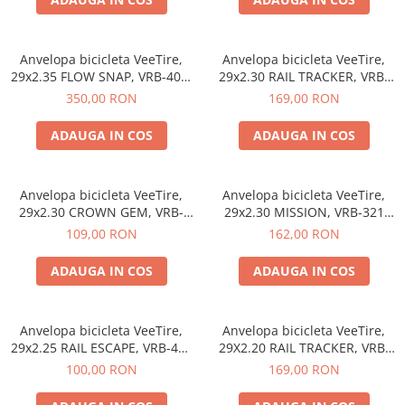
trotinete-electrice
https://www.doctortrotineta.ro/cauciucuri-
cu-camera
Anvelopa bicicleta VeeTire,
Anvelopa bicicleta VeeTire,
29x2.35 FLOW SNAP, VRB-403,
29x2.30 RAIL TRACKER, VRB-
cauciucuri-bicicleta
72TPI, TC FOLDABLE TLR, E-
391 BKS 90TPI, MPC FOLDABLE
350,00 RON
169,00 RON
Camere bicicleta
BIKE - Made in Thailanda
TLR, E-BIKE - Made in
Thailanda
Cauciuc tubeless cu GEL antipană
ADAUGA IN COS
ADAUGA IN COS
Accesorii
Trotinete electrice
Anvelopa bicicleta VeeTire,
Anvelopa bicicleta VeeTire,
Biciclete Electrice
29x2.30 CROWN GEM, VRB-
29x2.30 MISSION, VRB-321
378 BKS 27TPI, MPC WIRE
BKS 90TPI, MPC FOLDABLE
109,00 RON
162,00 RON
Anvelope moto
BEAD, E-BIKE - Made in
TLR, E-BIKE - Made in
Camere moto
Thailanda
Thailanda
ADAUGA IN COS
ADAUGA IN COS
Anvelope ATV
Cauciucuri bicicleta
Anvelopa bicicleta VeeTire,
Anvelopa bicicleta VeeTire,
Anvelope și Camere Utilaje
29x2.25 RAIL ESCAPE, VRB-405
29X2.20 RAIL TRACKER, VRB-
https://www.doctortrotineta.ro/plata-
BKS 27TPI, MPC WIRE BEAD, E-
391 SBK 120TPI, MPC
100,00 RON
169,00 RON
tbi?
BIKE - Made in Thailanda
FOLDABLE TLR, E-BIKE - Made
forceOriginalForEdit=1&preview=00681
in Thailanda