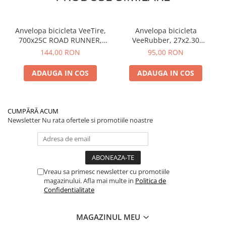
Anvelopa bicicleta VeeTire,
Anvelopa bicicleta
700x25C ROAD RUNNER,
VeeRubber, 27x2.30
VRB-308 BKS, 90TPI, CC
ROSWELL, VRB-345, 27TPI,
144,00 RON
95,00 RON
FOLDABLE - Made in
SBK, MPC WIRE BEAD -
Thailanda
Made in Thailanda
ADAUGA IN COS
ADAUGA IN COS
CUMPĂRĂ ACUM
Newsletter
Nu rata ofertele si promotiile noastre
Vreau sa primesc newsletter cu promotiile
magazinului. Afla mai multe in
Politica de
Confidentialitate
MAGAZINUL MEU