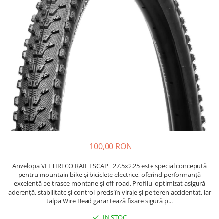
Etrieri
https://www.doctortrotineta.ro/lumini
Stop trotineta
Faruri
https://www.doctortrotineta.ro/cadru
Aparatori (aripi)
Cricuri trotineta
Suruburi
Suspensie
100,00 RON
Anvelopa VEETIRECO RAIL ESCAPE 27.5x2.25 este special concepută
pentru mountain bike și biciclete electrice, oferind performanță
excelentă pe trasee montane și off-road. Profilul optimizat asigură
aderență, stabilitate și control precis în viraje și pe teren accidentat, iar
talpa Wire Bead garantează fixare sigură p...
IN STOC