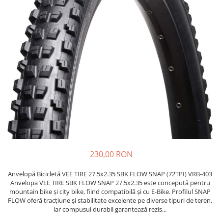
https://www.doctortrotineta.ro/frane
Discuri frana
Placute de frana
Manete de frana
Etrieri
https://www.doctortrotineta.ro/lumini
Stop trotineta
Faruri
https://www.doctortrotineta.ro/cadru
Aparatori (aripi)
Cricuri trotineta
Suruburi
230,00 RON
Suspensie
Anvelopă Bicicletă VEE TIRE 27.5x2.35 SBK FLOW SNAP (72TPI) VRB-403
Cauciucuri
Anvelopa VEE TIRE SBK FLOW SNAP 27.5x2.35 este concepută pentru
https://www.doctortrotineta.ro/camere-
mountain bike și city bike, fiind compatibilă și cu E-Bike. Profilul SNAP
de-aer
FLOW oferă tracțiune și stabilitate excelente pe diverse tipuri de teren,
iar compusul durabil garantează rezis...
https://www.doctortrotineta.ro/cauciucuri-