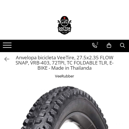
Toate Produsele
Acasa
Toate produsele
2
Piese de schimb
https://www.doctortrotineta.ro/electrica
Anvelopa bicicleta VeeTire, 27.5x2.35 FLOW
SNAP, VRB-403, 72TPI, TC FOLDABLE TLR, E-
Acceleratie
BIKE - Made in Thailanda
Display
VeeRubber
Controller
Motoare
Cabluri
BMS
Acumulatori
Kit complet
Contact cu cheie