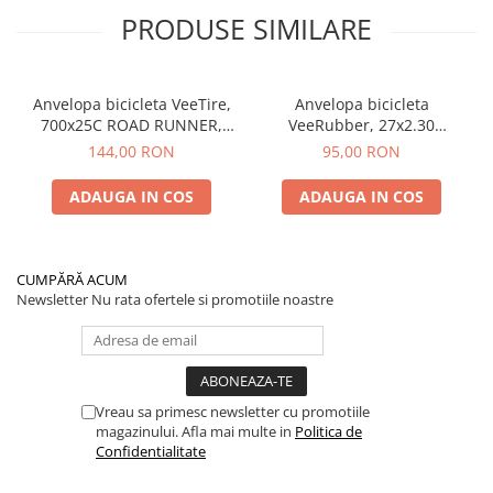
PRODUSE SIMILARE
Anvelopa bicicleta VeeTire,
Anvelopa bicicleta
700x25C ROAD RUNNER,
VeeRubber, 27x2.30
VRB-308 BKS, 90TPI, CC
ROSWELL, VRB-345, 27TPI,
144,00 RON
95,00 RON
FOLDABLE - Made in
SBK, MPC WIRE BEAD -
Thailanda
Made in Thailanda
ADAUGA IN COS
ADAUGA IN COS
CUMPĂRĂ ACUM
Newsletter
Nu rata ofertele si promotiile noastre
Vreau sa primesc newsletter cu promotiile
magazinului. Afla mai multe in
Politica de
Confidentialitate