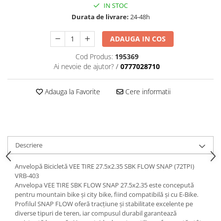
trotinete-electrice
IN STOC
Durata de livrare:
24-48h
https://www.doctortrotineta.ro/cauciucuri-
cu-camera
ADAUGA IN COS
cauciucuri-bicicleta
Cod Produs:
195369
Camere bicicleta
Ai nevoie de ajutor?
/
0777028710
Cauciuc tubeless cu GEL antipană
Accesorii
Adauga la Favorite
Cere informatii
Trotinete electrice
Biciclete Electrice
Anvelope moto
Camere moto
Descriere
Anvelope ATV
Anvelopă Bicicletă VEE TIRE 27.5x2.35 SBK FLOW SNAP (72TPI)
Cauciucuri bicicleta
VRB-403
Anvelope și Camere Utilaje
Anvelopa VEE TIRE SBK FLOW SNAP 27.5x2.35 este concepută
pentru mountain bike și city bike, fiind compatibilă și cu E-Bike.
https://www.doctortrotineta.ro/plata-
Profilul SNAP FLOW oferă tracțiune și stabilitate excelente pe
tbi?
diverse tipuri de teren, iar compusul durabil garantează
forceOriginalForEdit=1&preview=00681