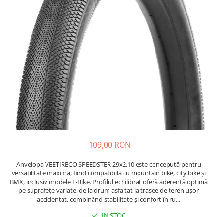
https://www.doctortrotineta.ro/frane
Discuri frana
Placute de frana
Manete de frana
Etrieri
https://www.doctortrotineta.ro/lumini
Stop trotineta
Faruri
https://www.doctortrotineta.ro/cadru
Aparatori (aripi)
Cricuri trotineta
109,00 RON
Suruburi
Suspensie
Anvelopa VEETIRECO SPEEDSTER 29x2.10 este concepută pentru
Cauciucuri
versatilitate maximă, fiind compatibilă cu mountain bike, city bike și
BMX, inclusiv modele E-Bike. Profilul echilibrat oferă aderență optimă
https://www.doctortrotineta.ro/camere-
pe suprafețe variate, de la drum asfaltat la trasee de teren ușor
de-aer
accidentat, combinând stabilitate și confort în ru...
https://www.doctortrotineta.ro/cauciucuri-
IN STOC