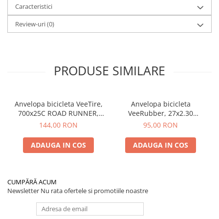
Caracteristici
Review-uri
(0)
PRODUSE SIMILARE
Anvelopa bicicleta VeeTire,
Anvelopa bicicleta
700x25C ROAD RUNNER,
VeeRubber, 27x2.30
VRB-308 BKS, 90TPI, CC
ROSWELL, VRB-345, 27TPI,
144,00 RON
95,00 RON
FOLDABLE - Made in
SBK, MPC WIRE BEAD -
Thailanda
Made in Thailanda
ADAUGA IN COS
ADAUGA IN COS
CUMPĂRĂ ACUM
Newsletter
Nu rata ofertele si promotiile noastre