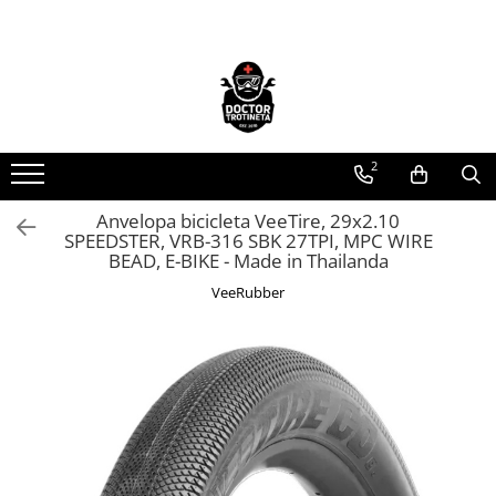
Toate Produsele
Acasa
Toate produsele
2
Piese de schimb
https://www.doctortrotineta.ro/electrica
Anvelopa bicicleta VeeTire, 29x2.10
SPEEDSTER, VRB-316 SBK 27TPI, MPC WIRE
Acceleratie
BEAD, E-BIKE - Made in Thailanda
Display
VeeRubber
Controller
Motoare
Cabluri
BMS
Acumulatori
Kit complet
Contact cu cheie