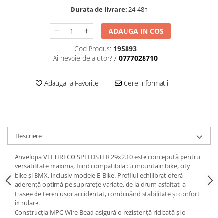
trotinete-electrice
Durata de livrare:
24-48h
https://www.doctortrotineta.ro/cauciucuri-
cu-camera
ADAUGA IN COS
cauciucuri-bicicleta
Cod Produs:
195893
Camere bicicleta
Ai nevoie de ajutor?
/
0777028710
Cauciuc tubeless cu GEL antipană
Adauga la Favorite
Cere informatii
Accesorii
Trotinete electrice
Biciclete Electrice
Anvelope moto
Descriere
Camere moto
Anvelope ATV
Anvelopa VEETIRECO SPEEDSTER 29x2.10 este concepută pentru
Cauciucuri bicicleta
versatilitate maximă, fiind compatibilă cu mountain bike, city
bike și BMX, inclusiv modele E-Bike. Profilul echilibrat oferă
Anvelope și Camere Utilaje
aderență optimă pe suprafețe variate, de la drum asfaltat la
trasee de teren ușor accidentat, combinând stabilitate și confort
https://www.doctortrotineta.ro/plata-
în rulare.
tbi?
Construcția MPC Wire Bead asigură o rezistență ridicată și o
forceOriginalForEdit=1&preview=00681