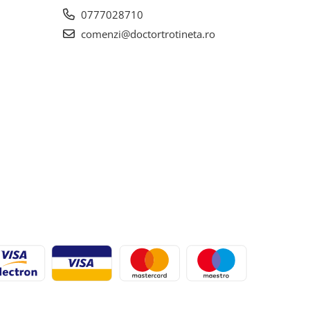
0777028710
comenzi@doctortrotineta.ro