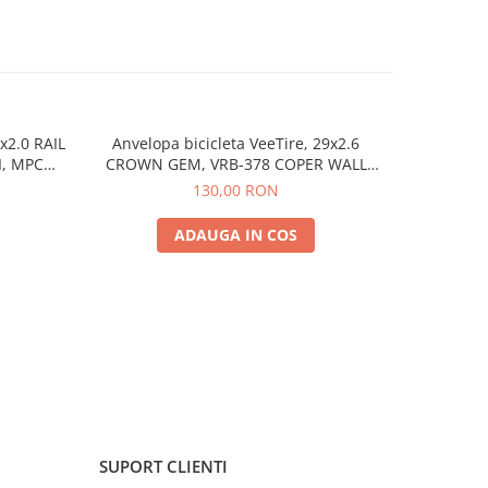
x2.0 RAIL
Anvelopa bicicleta VeeTire, 29x2.6
Anvelopa
I, MPC
CROWN GEM, VRB-378 COPER WALL
SNAP WC
de in
27TPI, MPC WIRE BEAD, E-BIKE - Made in
COMPOUND
130,00 RON
Thailanda
ADAUGA IN COS
SUPORT CLIENTI