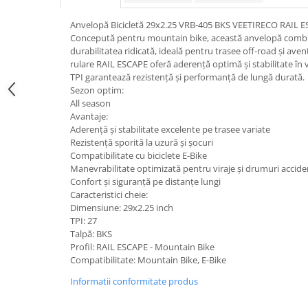
trotinete-electrice
https://www.doctortrotineta.ro/cauciucuri-
Anvelopă Bicicletă 29x2.25 VRB-405 BKS VEETIRECO RAIL 
cu-camera
Concepută pentru mountain bike, această anvelopă combi
durabilitatea ridicată, ideală pentru trasee off-road și ave
cauciucuri-bicicleta
rulare RAIL ESCAPE oferă aderență optimă și stabilitate în v
TPI garantează rezistență și performanță de lungă durată.
Camere bicicleta
Sezon optim:
Cauciuc tubeless cu GEL antipană
All season
Avantaje:
Accesorii
Aderență și stabilitate excelente pe trasee variate
Trotinete electrice
Rezistență sporită la uzură și șocuri
Compatibilitate cu biciclete E-Bike
Biciclete Electrice
Manevrabilitate optimizată pentru viraje și drumuri accid
Anvelope moto
Confort și siguranță pe distanțe lungi
Caracteristici cheie:
Camere moto
Dimensiune: 29x2.25 inch
Anvelope ATV
TPI: 27
Talpă: BKS
Cauciucuri bicicleta
Profil: RAIL ESCAPE - Mountain Bike
Anvelope și Camere Utilaje
Compatibilitate: Mountain Bike, E-Bike
https://www.doctortrotineta.ro/plata-
Informatii conformitate produs
tbi?
forceOriginalForEdit=1&preview=00681