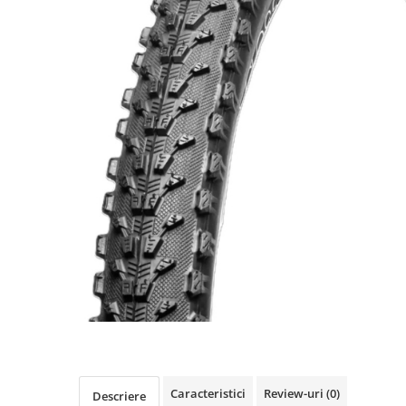
https://www.doctortrotineta.ro/frane
Discuri frana
Placute de frana
Manete de frana
Etrieri
https://www.doctortrotineta.ro/lumini
Stop trotineta
Faruri
https://www.doctortrotineta.ro/cadru
Aparatori (aripi)
Cricuri trotineta
Suruburi
Suspensie
Cauciucuri
https://www.doctortrotineta.ro/camere-
de-aer
https://www.doctortrotineta.ro/cauciucuri-
Caracteristici
Review-uri
(0)
Descriere