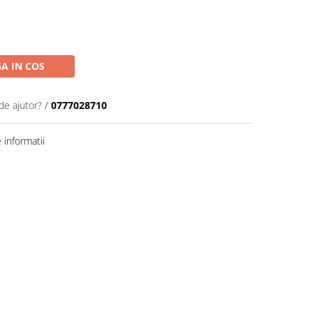
A IN COS
de ajutor?
/
0777028710
informatii