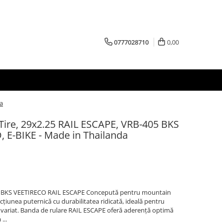
0777028710
0,00
a
Tire, 29x2.25 RAIL ESCAPE, VRB-405 BKS
 E-BIKE - Made in Thailanda
05 BKS VEETIRECO RAIL ESCAPE Concepută pentru mountain
țiunea puternică cu durabilitatea ridicată, ideală pentru
n variat. Banda de rulare RAIL ESCAPE oferă aderență optimă
...