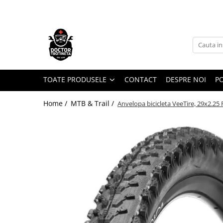
Toate Produsele
Acasa
Toate produsele
Piese de schimb
TOATE PRODUSELE
CONTACT
DESPRE NOI
PO
https://www.doctortrotineta.ro/electrica
Home /
MTB & Trail /
Anvelopa bicicleta VeeTire, 29x2.2
Acceleratie
Display
Controller
Motoare
Cabluri
BMS
Acumulatori
Kit complet
Contact cu cheie