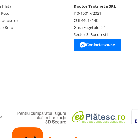
 Plata
Doctor Trotineta SRL
e Retur
J40/16017/2021
Produselor
CUI 44914140
de Retur
Gura Fagetului 24
Sector 3, Bucuresti
L
Contacteaza-ne
e