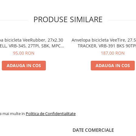
PRODUSE SIMILARE
a bicicleta VeeRubber, 27x2.30
Anvelopa bicicleta VeeTire, 27.5
LL, VRB-345, 27TPI, SBK, MPC
TRACKER, VRB-391 BKS 90TP
E BEAD - Made in Thailanda
FOLDABLE TLR, E-BIKE - Ma
95,00 RON
187,00 RON
Thailanda
ADAUGA IN COS
ADAUGA IN COS
la mai multe in
Politica de Confidentialitate
DATE COMERCIALE