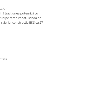
ESCAPE
nă tracțiunea puternică cu
nturi pe teren variat. Banda de
iraje, iar construcția BKS cu 27
entate