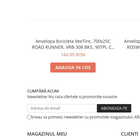
Anvelopa bicicleta VeeTire, 700x25C
Anvelop
ROAD RUNNER, VRB-308 BKS, 90TPI, CC
ROSWE
FOLDABLE - Made in Thailanda
WIR
144,00 RON
ADAUGA IN COS
CUMPĂRĂ ACUM
Newsletter
Nu rata ofertele si promotiile noastre
Vreau sa primesc newsletter cu promotiile magazinului. Af
MAGAZINUL MEU
CLIENTI