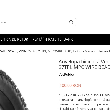
LITICA DE RETUR
PLATĂ ÎN RATE TBI BANK
5 RAIL ESCAPE, VRB-405 BKS 27TPI, MPC WIRE BEAD, E-BIKE - Made in Thailand
Anvelopa bicicleta Vee
27TPI, MPC WIRE BEAD,
VeeRubber
100,00 RON
Anvelopă Bicicletă 29x2.25 VRB-4
bike, această anvelopă combină trac
trasee off-road și aventuri pe tere
și stabilitate în viraje, iar construcția 