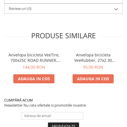
Review-uri
(0)
PRODUSE SIMILARE
Anvelopa bicicleta VeeTire,
Anvelopa bicicleta
700x25C ROAD RUNNER,
VeeRubber, 27x2.30
VRB-308 BKS, 90TPI, CC
ROSWELL, VRB-345, 27TPI,
144,00 RON
95,00 RON
FOLDABLE - Made in
SBK, MPC WIRE BEAD -
Thailanda
Made in Thailanda
ADAUGA IN COS
ADAUGA IN COS
CUMPĂRĂ ACUM
Newsletter
Nu rata ofertele si promotiile noastre