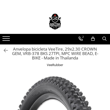
Toate Produsele
Acasa
Toate produsele
2
Piese de schimb
https://www.doctortrotineta.ro/electrica
Anvelopa bicicleta VeeTire, 29x2.30 CROWN
GEM, VRB-378 BKS 27TPI, MPC WIRE BEAD, E-
Acceleratie
BIKE - Made in Thailanda
Display
VeeRubber
Controller
Motoare
Cabluri
BMS
Acumulatori
Kit complet
Contact cu cheie