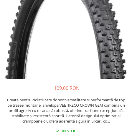
https://www.doctortrotineta.ro/frane
Discuri frana
Placute de frana
Manete de frana
Etrieri
https://www.doctortrotineta.ro/lumini
Stop trotineta
Faruri
https://www.doctortrotineta.ro/cadru
Aparatori (aripi)
Cricuri trotineta
109,00 RON
Suruburi
Suspensie
Creată pentru cicliștii care doresc versatilitate și performanță de top
Cauciucuri
pe trasee montane, anvelopa VEETIRECO CROWN GEM combină un
profil agresiv cu o carcasă robustă, oferind tracțiune excepțională,
https://www.doctortrotineta.ro/camere-
stabilitate și rezistență sporită. Datorită designului optimizat al
de-aer
crampoanelor, oferă aderență sigură în urcări, co...
https://www.doctortrotineta.ro/cauciucuri-
IN STOC