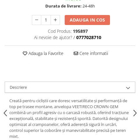
trotinete-electrice
Durata de livrare:
24-48h
https://www.doctortrotineta.ro/cauciucuri-
cu-camera
ADAUGA IN COS
cauciucuri-bicicleta
Cod Produs:
195897
Camere bicicleta
Ai nevoie de ajutor?
/
0777028710
Cauciuc tubeless cu GEL antipană
Adauga la Favorite
Cere informatii
Accesorii
Trotinete electrice
Biciclete Electrice
Anvelope moto
Descriere
Camere moto
Anvelope ATV
Creată pentru cicliștii care doresc versatilitate și performanță de
Cauciucuri bicicleta
top pe trasee montane, anvelopa VEETIRECO CROWN GEM
combină un profil agresiv cu o carcasă robustă, oferind tracțiune
Anvelope și Camere Utilaje
excepțională, stabilitate și rezistență sporită. Datorită designului
optimizat al crampoanelor, oferă aderență sigură în urcări,
https://www.doctortrotineta.ro/plata-
control superior la coborâre și manevrabilitate precisă pe teren
tbi?
mixt.
forceOriginalForEdit=1&preview=00681