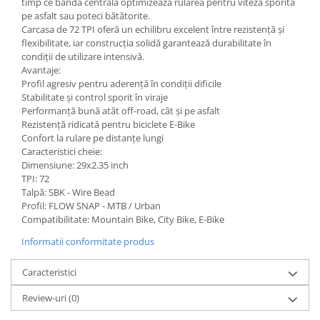
timp ce banda centrală optimizează rularea pentru viteză sporită
pe asfalt sau poteci bătătorite.
Carcasa de 72 TPI oferă un echilibru excelent între rezistență și
flexibilitate, iar construcția solidă garantează durabilitate în
condiții de utilizare intensivă.
Avantaje:
Profil agresiv pentru aderență în condiții dificile
Stabilitate și control sporit în viraje
Performanță bună atât off-road, cât și pe asfalt
Rezistență ridicată pentru biciclete E-Bike
Confort la rulare pe distanțe lungi
Caracteristici cheie:
Dimensiune: 29x2.35 inch
TPI: 72
Talpă: SBK - Wire Bead
Profil: FLOW SNAP - MTB / Urban
Compatibilitate: Mountain Bike, City Bike, E-Bike
Informatii conformitate produs
Caracteristici
Review-uri
(0)