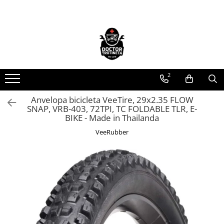
Toate Produsele
Acasa
Toate produsele
2
Piese de schimb
https://www.doctortrotineta.ro/electrica
Anvelopa bicicleta VeeTire, 29x2.35 FLOW
SNAP, VRB-403, 72TPI, TC FOLDABLE TLR, E-
Acceleratie
BIKE - Made in Thailanda
Display
VeeRubber
Controller
Motoare
Cabluri
BMS
Acumulatori
Kit complet
Contact cu cheie