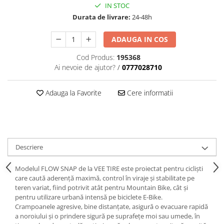
trotinete-electrice
IN STOC
Durata de livrare:
24-48h
https://www.doctortrotineta.ro/cauciucuri-
cu-camera
ADAUGA IN COS
cauciucuri-bicicleta
Cod Produs:
195368
Camere bicicleta
Ai nevoie de ajutor?
/
0777028710
Cauciuc tubeless cu GEL antipană
Accesorii
Adauga la Favorite
Cere informatii
Trotinete electrice
Biciclete Electrice
Anvelope moto
Camere moto
Descriere
Anvelope ATV
Modelul FLOW SNAP de la VEE TIRE este proiectat pentru cicliști
Cauciucuri bicicleta
care caută aderență maximă, control în viraje și stabilitate pe
Anvelope și Camere Utilaje
teren variat, fiind potrivit atât pentru Mountain Bike, cât și
pentru utilizare urbană intensă pe biciclete E-Bike.
https://www.doctortrotineta.ro/plata-
Crampoanele agresive, bine distanțate, asigură o evacuare rapidă
tbi?
a noroiului și o prindere sigură pe suprafețe moi sau umede, în
forceOriginalForEdit=1&preview=00681