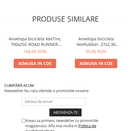
PRODUSE SIMILARE
Anvelopa bicicleta VeeTire,
Anvelopa bicicleta
700x25C ROAD RUNNER,
VeeRubber, 27x2.30
VRB-308 BKS, 90TPI, CC
ROSWELL, VRB-345, 27TPI,
144,00 RON
95,00 RON
FOLDABLE - Made in
SBK, MPC WIRE BEAD -
Thailanda
Made in Thailanda
ADAUGA IN COS
ADAUGA IN COS
CUMPĂRĂ ACUM
Newsletter
Nu rata ofertele si promotiile noastre
Vreau sa primesc newsletter cu promotiile
magazinului. Afla mai multe in
Politica de