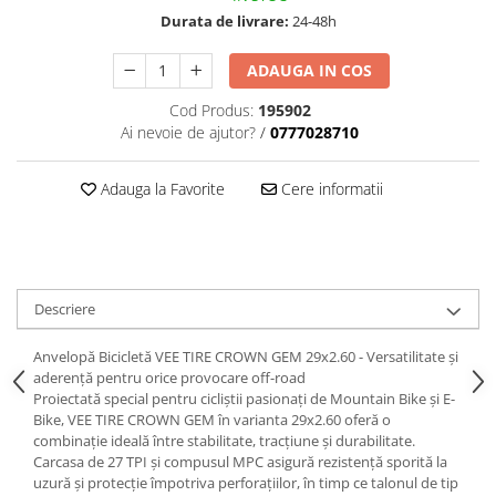
trotinete-electrice
Durata de livrare:
24-48h
https://www.doctortrotineta.ro/cauciucuri-
cu-camera
ADAUGA IN COS
cauciucuri-bicicleta
Cod Produs:
195902
Camere bicicleta
Ai nevoie de ajutor?
/
0777028710
Cauciuc tubeless cu GEL antipană
Adauga la Favorite
Cere informatii
Accesorii
Trotinete electrice
Biciclete Electrice
Anvelope moto
Descriere
Camere moto
Anvelope ATV
Anvelopă Bicicletă VEE TIRE CROWN GEM 29x2.60 - Versatilitate și
Cauciucuri bicicleta
aderență pentru orice provocare off-road
Proiectată special pentru cicliștii pasionați de Mountain Bike și E-
Anvelope și Camere Utilaje
Bike, VEE TIRE CROWN GEM în varianta 29x2.60 oferă o
combinație ideală între stabilitate, tracțiune și durabilitate.
https://www.doctortrotineta.ro/plata-
Carcasa de 27 TPI și compusul MPC asigură rezistență sporită la
tbi?
uzură și protecție împotriva perforațiilor, în timp ce talonul de tip
forceOriginalForEdit=1&preview=00681