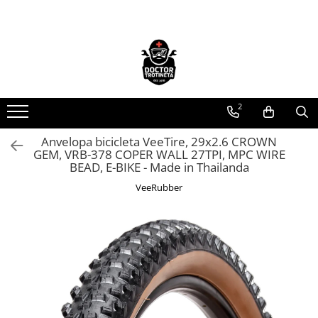
Toate Produsele
Acasa
Toate produsele
2
Piese de schimb
https://www.doctortrotineta.ro/electrica
Anvelopa bicicleta VeeTire, 29x2.6 CROWN
GEM, VRB-378 COPER WALL 27TPI, MPC WIRE
Acceleratie
BEAD, E-BIKE - Made in Thailanda
Display
VeeRubber
Controller
Motoare
Cabluri
BMS
Acumulatori
Kit complet
Contact cu cheie