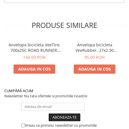
PRODUSE SIMILARE
Anvelopa bicicleta VeeTire,
Anvelopa bicicleta
700x25C ROAD RUNNER,
VeeRubber, 27x2.30
VRB-308 BKS, 90TPI, CC
ROSWELL, VRB-345, 27TPI,
144,00 RON
95,00 RON
FOLDABLE - Made in
SBK, MPC WIRE BEAD -
Thailanda
Made in Thailanda
ADAUGA IN COS
ADAUGA IN COS
CUMPĂRĂ ACUM
Newsletter
Nu rata ofertele si promotiile noastre
Vreau sa primesc newsletter cu promotiile