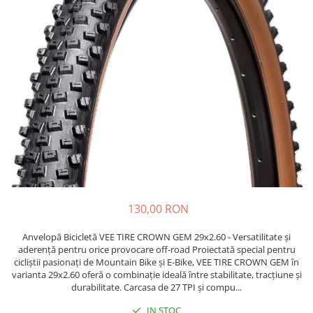
https://www.doctortrotineta.ro/frane
Discuri frana
Placute de frana
Manete de frana
Etrieri
https://www.doctortrotineta.ro/lumini
Stop trotineta
Faruri
https://www.doctortrotineta.ro/cadru
Aparatori (aripi)
Cricuri trotineta
130,00 RON
Suruburi
Suspensie
Anvelopă Bicicletă VEE TIRE CROWN GEM 29x2.60 - Versatilitate și
Cauciucuri
aderență pentru orice provocare off-road Proiectată special pentru
cicliștii pasionați de Mountain Bike și E-Bike, VEE TIRE CROWN GEM în
https://www.doctortrotineta.ro/camere-
varianta 29x2.60 oferă o combinație ideală între stabilitate, tracțiune și
de-aer
durabilitate. Carcasa de 27 TPI și compu...
https://www.doctortrotineta.ro/cauciucuri-
IN STOC