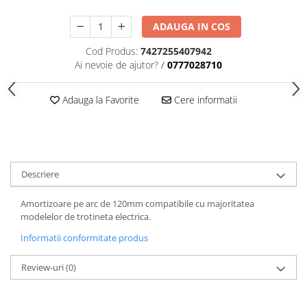
trotinete-electrice
https://www.doctortrotineta.ro/cauciucuri-
ADAUGA IN COS
cu-camera
Cod Produs:
7427255407942
cauciucuri-bicicleta
Ai nevoie de ajutor?
/
0777028710
Camere bicicleta
Adauga la Favorite
Cere informatii
Cauciuc tubeless cu GEL antipană
Accesorii
Trotinete electrice
Biciclete Electrice
Descriere
Anvelope moto
Camere moto
Amortizoare pe arc de 120mm compatibile cu majoritatea
Anvelope ATV
modelelor de trotineta electrica.
Cauciucuri bicicleta
Informatii conformitate produs
Anvelope și Camere Utilaje
Review-uri
(0)
https://www.doctortrotineta.ro/plata-
tbi?
forceOriginalForEdit=1&preview=00681