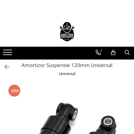
Toate Produsele
Acasa
Toate produsele
Piese de schimb
2
https://www.doctortrotineta.ro/electrica
Amortizor Suspensie 120mm Universal
Acceleratie
Display
Universal
Controller
Motoare
-29%
Cabluri
BMS
Acumulatori
Kit complet
Contact cu cheie