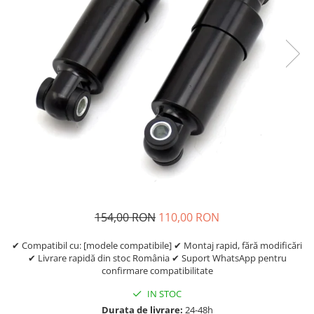
https://www.doctortrotineta.ro/frane
Discuri frana
Placute de frana
Manete de frana
Etrieri
https://www.doctortrotineta.ro/lumini
Stop trotineta
Faruri
https://www.doctortrotineta.ro/cadru
Aparatori (aripi)
Cricuri trotineta
Suruburi
154,00 RON
110,00 RON
Suspensie
✔ Compatibil cu: [modele compatibile] ✔ Montaj rapid, fără modificări
Cauciucuri
✔ Livrare rapidă din stoc România ✔ Suport WhatsApp pentru
https://www.doctortrotineta.ro/camere-
confirmare compatibilitate
de-aer
IN STOC
https://www.doctortrotineta.ro/cauciucuri-
Durata de livrare:
24-48h