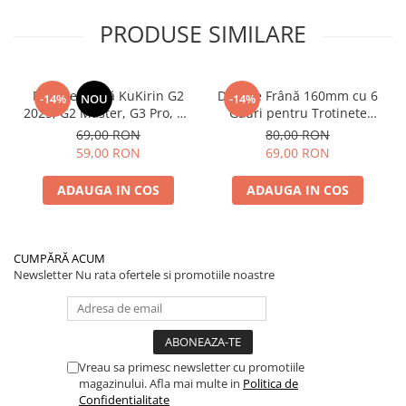
PRODUSE SIMILARE
Plăcuțe Frână KuKirin G2
Disc de Frână 160mm cu 6
-14%
NOU
-14%
2025, G2 Master, G3 Pro, G4
Găuri pentru Trotinete
– Set 2 Bucăți (Față sau
Electrice KuKirin G4 (Model
69,00 RON
80,00 RON
Spate) Premium
2025) și KuKirin G2 –
59,00 RON
69,00 RON
Performanță Premium
ADAUGA IN COS
ADAUGA IN COS
CUMPĂRĂ ACUM
Newsletter
Nu rata ofertele si promotiile noastre
Vreau sa primesc newsletter cu promotiile
magazinului. Afla mai multe in
Politica de
Confidentialitate