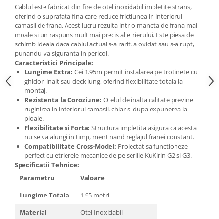
Cablul este fabricat din fire de otel inoxidabil impletite strans,
oferind o suprafata fina care reduce frictiunea in interiorul
camasii de frana. Acest lucru rezulta intr-o maneta de frana mai
moale si un raspuns mult mai precis al etrierului. Este piesa de
schimb ideala daca cablul actual s-a rarit, a oxidat sau s-a rupt,
punandu-va siguranta in pericol.
Caracteristici Principale:
Lungime Extra:
Cei 1.95m permit instalarea pe trotinete cu
ghidon inalt sau deck lung, oferind flexibilitate totala la
montaj.
Rezistenta la Coroziune:
Otelul de inalta calitate previne
ruginirea in interiorul camasii, chiar si dupa expunerea la
ploaie.
Flexibilitate si Forta:
Structura impletita asigura ca acesta
nu se va alungi in timp, mentinand reglajul franei constant.
Compatibilitate Cross-Model:
Proiectat sa functioneze
perfect cu etrierele mecanice de pe seriile KuKirin G2 si G3.
Specificatii Tehnice:
Parametru
Valoare
Lungime Totala
1.95 metri
Material
Otel Inoxidabil