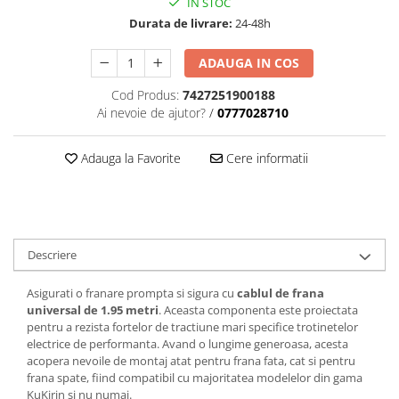
IN STOC
trotinete-electrice
Durata de livrare:
24-48h
https://www.doctortrotineta.ro/cauciucuri-
cu-camera
ADAUGA IN COS
cauciucuri-bicicleta
Cod Produs:
7427251900188
Camere bicicleta
Ai nevoie de ajutor?
/
0777028710
Cauciuc tubeless cu GEL antipană
Adauga la Favorite
Cere informatii
Accesorii
Trotinete electrice
Biciclete Electrice
Anvelope moto
Descriere
Camere moto
Anvelope ATV
Asigurati o franare prompta si sigura cu
cablul de frana
Cauciucuri bicicleta
universal de 1.95 metri
. Aceasta componenta este proiectata
Anvelope și Camere Utilaje
pentru a rezista fortelor de tractiune mari specifice trotinetelor
electrice de performanta. Avand o lungime generoasa, acesta
https://www.doctortrotineta.ro/plata-
acopera nevoile de montaj atat pentru frana fata, cat si pentru
tbi?
frana spate, fiind compatibil cu majoritatea modelelor din gama
forceOriginalForEdit=1&preview=00681
KuKirin si nu numai.