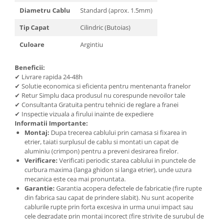
Diametru Cablu
Standard (aprox. 1.5mm)
Tip Capat
Cilindric (Butoias)
Culoare
Argintiu
Beneficii:
✔ Livrare rapida 24-48h
✔ Solutie economica si eficienta pentru mentenanta franelor
✔ Retur Simplu daca produsul nu corespunde nevoilor tale
✔ Consultanta Gratuita pentru tehnici de reglare a franei
✔ Inspectie vizuala a firului inainte de expediere
Informatii Importante:
Montaj:
Dupa trecerea cablului prin camasa si fixarea in
etrier, taiati surplusul de cablu si montati un capat de
aluminiu (crimpon) pentru a preveni desirarea firelor.
Verificare:
Verificati periodic starea cablului in punctele de
curbura maxima (langa ghidon si langa etrier), unde uzura
mecanica este cea mai pronuntata.
Garantie:
Garantia acopera defectele de fabricatie (fire rupte
din fabrica sau capat de prindere slabit). Nu sunt acoperite
cablurile rupte prin forta excesiva in urma unui impact sau
cele degradate prin montaj incorect (fire strivite de surubul de