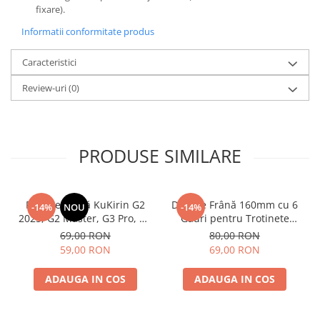
fixare).
Informatii conformitate produs
Caracteristici
Review-uri
(0)
PRODUSE SIMILARE
Plăcuțe Frână KuKirin G2
Disc de Frână 160mm cu 6
-14%
NOU
-14%
2025, G2 Master, G3 Pro, G4
Găuri pentru Trotinete
– Set 2 Bucăți (Față sau
Electrice KuKirin G4 (Model
69,00 RON
80,00 RON
Spate) Premium
2025) și KuKirin G2 –
59,00 RON
69,00 RON
Performanță Premium
ADAUGA IN COS
ADAUGA IN COS