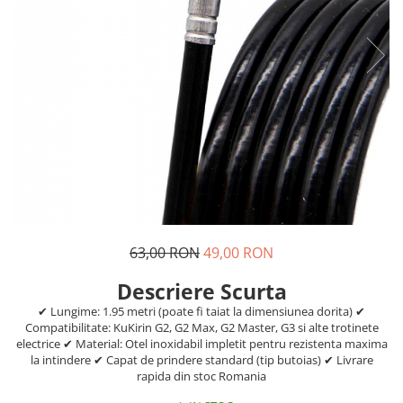
https://www.doctortrotineta.ro/frane
Discuri frana
Placute de frana
Manete de frana
Etrieri
https://www.doctortrotineta.ro/lumini
Stop trotineta
Faruri
https://www.doctortrotineta.ro/cadru
Aparatori (aripi)
Cricuri trotineta
63,00 RON
49,00 RON
Suruburi
Descriere Scurta
Suspensie
✔ Lungime: 1.95 metri (poate fi taiat la dimensiunea dorita) ✔
Cauciucuri
Compatibilitate: KuKirin G2, G2 Max, G2 Master, G3 si alte trotinete
https://www.doctortrotineta.ro/camere-
electrice ✔ Material: Otel inoxidabil impletit pentru rezistenta maxima
la intindere ✔ Capat de prindere standard (tip butoias) ✔ Livrare
de-aer
rapida din stoc Romania
https://www.doctortrotineta.ro/cauciucuri-