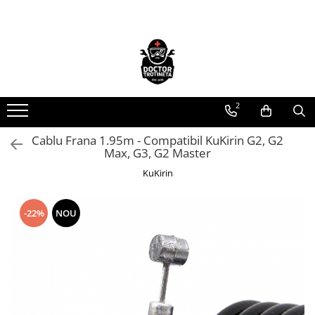
Toate Produsele
Acasa
Toate produsele
2
Piese de schimb
https://www.doctortrotineta.ro/electrica
Cablu Frana 1.95m - Compatibil KuKirin G2, G2
Max, G3, G2 Master
Acceleratie
Display
KuKirin
Controller
Motoare
-22%
NOU
Cabluri
BMS
Acumulatori
Kit complet
Contact cu cheie