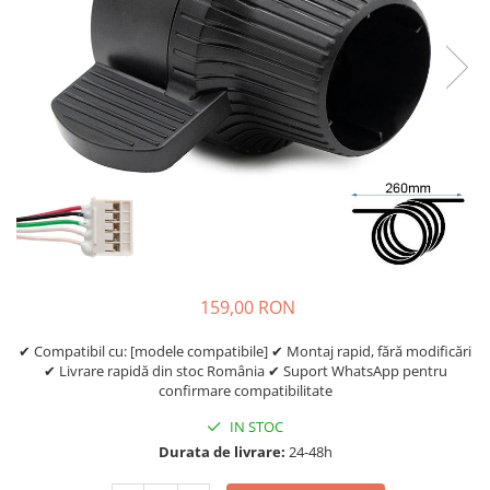
Etrieri
https://www.doctortrotineta.ro/lumini
Stop trotineta
Faruri
https://www.doctortrotineta.ro/cadru
Aparatori (aripi)
Cricuri trotineta
Suruburi
Suspensie
159,00 RON
✔ Compatibil cu: [modele compatibile] ✔ Montaj rapid, fără modificări
✔ Livrare rapidă din stoc România ✔ Suport WhatsApp pentru
confirmare compatibilitate
IN STOC
Durata de livrare:
24-48h