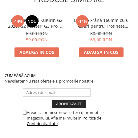
Plăcuțe Frână KuKirin G2
Disc de Frână 160mm cu 6
-14%
NOU
-14%
2025, G2 Master, G3 Pro, G4
Găuri pentru Trotinete
– Set 2 Bucăți (Față sau
Electrice KuKirin G4 (Model
69,00 RON
80,00 RON
Spate) Premium
2025) și KuKirin G2 –
59,00 RON
69,00 RON
Performanță Premium
ADAUGA IN COS
ADAUGA IN COS
CUMPĂRĂ ACUM
Newsletter
Nu rata ofertele si promotiile noastre
Vreau sa primesc newsletter cu promotiile
magazinului. Afla mai multe in
Politica de
Confidentialitate