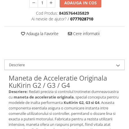
ADAUGA IN COS
Cod Produs:
8435764435829
Ai nevoie de ajutor?
/
0777028710
Adauga la Favorite
Cere informatii
Descriere
Maneta de Acceleratie Originala
KuKirin G2 / G3 / G4
Descriere:
Redati precizia si controlul trotinetei dumneavoastra
cu
maneta de acceleratie originala
, special conceputa pentru
modelele de inalta performanta
KuKirin G2, G3 si G4
. Aceasta
componenta esentiala asigura o comunicare instanta intre
comenzile utilizatorului si controller, permitand o dozare lina si
exacta a puterii motorului. Fabricata pentru a rezista utilizarii
intensive, maneta ofera un raspuns prompt, fiind vitala atat