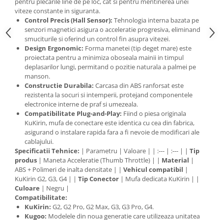
pentru plecarile line de pe loc, cat si pentru mentinerea unei
viteze constante in siguranta.
Control Precis (Hall Sensor):
Tehnologia interna bazata pe
senzori magnetici asigura o acceleratie progresiva, eliminand
smuciturile si oferind un control fin asupra vitezei.
Design Ergonomic:
Forma manetei (tip deget mare) este
proiectata pentru a minimiza oboseala mainii in timpul
deplasarilor lungi, permitand o pozitie naturala a palmei pe
manson.
Constructie Durabila:
Carcasa din ABS ranforsat este
rezistenta la socuri si intemperii, protejand componentele
electronice interne de praf si umezeala.
Compatibilitate Plug-and-Play:
Fiind o piesa originala
KuKirin, mufa de conectare este identica cu cea din fabrica,
asigurand o instalare rapida fara a fi nevoie de modificari ale
cablajului.
Specificatii Tehnice:
| Parametru | Valoare | | :--- | :--- | |
Tip
produs
| Maneta Acceleratie (Thumb Throttle) | |
Material
|
ABS + Polimeri de inalta densitate | |
Vehicul compatibil
|
KuKirin G2, G3, G4 | |
Tip Conector
| Mufa dedicata KuKirin | |
Culoare
| Negru |
Compatibilitate:
KuKirin:
G2, G2 Pro, G2 Max, G3, G3 Pro, G4.
Kugoo:
Modelele din noua generatie care utilizeaza unitatea