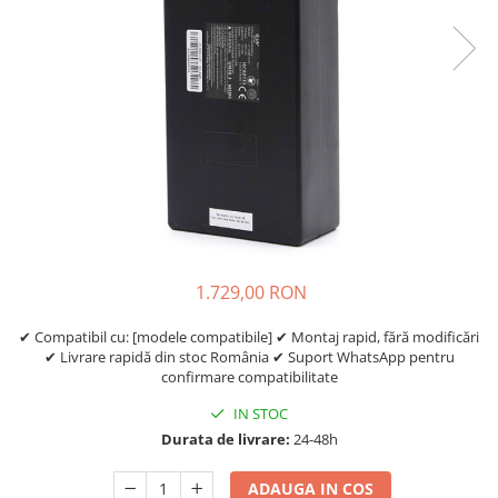
Etrieri
https://www.doctortrotineta.ro/lumini
Stop trotineta
Faruri
https://www.doctortrotineta.ro/cadru
Aparatori (aripi)
Cricuri trotineta
Suruburi
Suspensie
1.729,00 RON
✔ Compatibil cu: [modele compatibile] ✔ Montaj rapid, fără modificări
✔ Livrare rapidă din stoc România ✔ Suport WhatsApp pentru
confirmare compatibilitate
IN STOC
Durata de livrare:
24-48h
ADAUGA IN COS