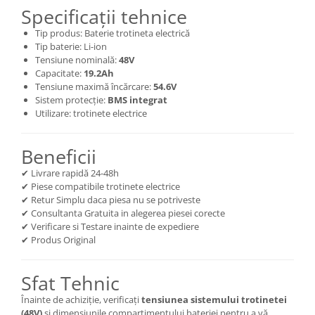
Specificații tehnice
Tip produs: Baterie trotineta electrică
Tip baterie: Li-ion
Tensiune nominală:
48V
Capacitate:
19.2Ah
Tensiune maximă încărcare:
54.6V
Sistem protecție:
BMS integrat
Utilizare: trotinete electrice
Beneficii
✔ Livrare rapidă 24-48h
✔ Piese compatibile trotinete electrice
✔ Retur Simplu daca piesa nu se potriveste
✔ Consultanta Gratuita in alegerea piesei corecte
✔ Verificare si Testare inainte de expediere
✔ Produs Original
Sfat Tehnic
Înainte de achiziție, verificați
tensiunea sistemului trotinetei
(48V)
și dimensiunile compartimentului bateriei pentru a vă