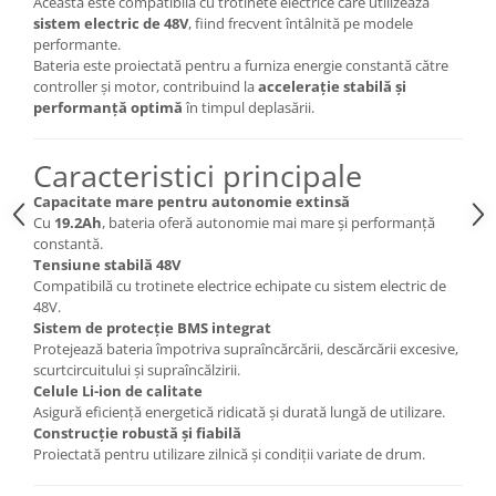
Aceasta este compatibilă cu trotinete electrice care utilizează
sistem electric de 48V
, fiind frecvent întâlnită pe modele
performante.
Bateria este proiectată pentru a furniza energie constantă către
controller și motor, contribuind la
accelerație stabilă și
performanță optimă
în timpul deplasării.
Caracteristici principale
Capacitate mare pentru autonomie extinsă
Cu
19.2Ah
, bateria oferă autonomie mai mare și performanță
constantă.
Tensiune stabilă 48V
Compatibilă cu trotinete electrice echipate cu sistem electric de
48V.
Sistem de protecție BMS integrat
Protejează bateria împotriva supraîncărcării, descărcării excesive,
scurtcircuitului și supraîncălzirii.
Celule Li-ion de calitate
Asigură eficiență energetică ridicată și durată lungă de utilizare.
Construcție robustă și fiabilă
Proiectată pentru utilizare zilnică și condiții variate de drum.