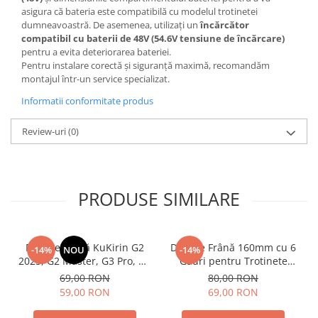
asigura că bateria este compatibilă cu modelul trotinetei
dumneavoastră. De asemenea, utilizați un
încărcător
compatibil cu baterii de 48V (54.6V tensiune de încărcare)
pentru a evita deteriorarea bateriei.
Pentru instalare corectă și siguranță maximă, recomandăm
montajul într-un service specializat.
Informatii conformitate produs
Review-uri
(0)
PRODUSE SIMILARE
Plăcuțe Frână KuKirin G2
Disc de Frână 160mm cu 6
-14%
NOU
-14%
2025, G2 Master, G3 Pro, G4
Găuri pentru Trotinete
– Set 2 Bucăți (Față sau
Electrice KuKirin G4 (Model
69,00 RON
80,00 RON
Spate) Premium
2025) și KuKirin G2 –
59,00 RON
69,00 RON
Performanță Premium