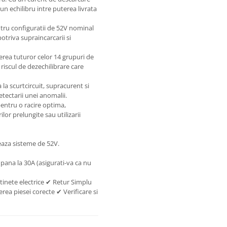
 un echilibru intre puterea livrata
ru configuratii de 52V nominal
otriva supraincarcarii si
rea tuturor celor 14 grupuri de
 riscul de dezechilibrare care
 la scurtcircuit, supracurent si
tectarii unei anomalii.
entru o racire optima,
lor prelungite sau utilizarii
eaza sisteme de 52V.
ana la 30A (asigurati-va ca nu
tinete electrice ✔ Retur Simplu
rea piesei corecte ✔ Verificare si