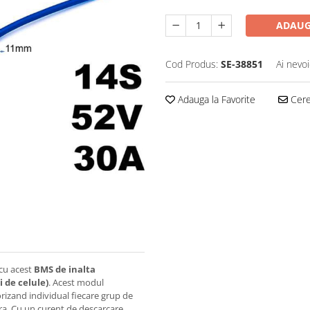
ADAUG
Cod Produs:
SE-38851
Ai nevoi
Adauga la Favorite
Cere 
 cu acest
BMS de inalta
i de celule)
. Acest modul
rizand individual fiecare grup de
ra. Cu un curent de descarcare