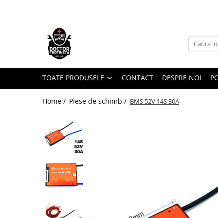
Toate Produsele
Acasa
Toate produsele
Piese de schimb
TOATE PRODUSELE
CONTACT
DESPRE NOI
PO
https://www.doctortrotineta.ro/electrica
Home /
Piese de schimb /
BMS 52V 14S 30A
Acceleratie
Display
Controller
Motoare
Cabluri
BMS
Acumulatori
Kit complet
Contact cu cheie