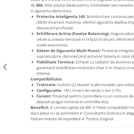
trotinete-electrice
de
30A
, este solutia ideala pentru trotinetele care necesita
https://www.doctortrotineta.ro/cauciucuri-
si siguranta electronica.
cu-camera
Protectie Inteligenta 14S:
Monitorizare continua pent
(58.8V incarcare maxima), oferind siguranta deplina imp
cauciucuri-bicicleta
descarcarii profunde.
Echilibrare Activa (Passive Balancing):
Asigura aduce
Camere bicicleta
celule la aceeasi tensiune in timpul incarcarii, eliminand
Cauciuc tubeless cu GEL antipană
scade autonomia.
Sistem de Siguranta Multi-Punct:
Protectie integrata
Accesorii
supraincalzire, deconectand automat bateria in cazul de
Trotinete electrice
Fiabilitate Termica:
Echipat cu radiator de aluminiu p
garantand stabilitatea modulului chiar si in timpul urcari
Biciclete Electrice
intense.
Anvelope moto
Compatibilitate:
Trotinete:
KuKirin G2 Master si alte modele care utiliz
Camere moto
Configuratie:
14S (14 serii de celule Li-ion 3.7V).
Anvelope ATV
Curent:
Proiectat pentru controllere cu un consum de p
depasiti pragul nominal al controllerului).
Cauciucuri bicicleta
Beneficii:
✔ Livrare rapida 24-48h ✔ Piese compatibile tro
Anvelope și Camere Utilaje
daca piesa nu se potriveste ✔ Consultanta Gratuita in alege
Testare inainte de expediere ✔ Produs Original
https://www.doctortrotineta.ro/plata-
tbi?
forceOriginalForEdit=1&preview=00681