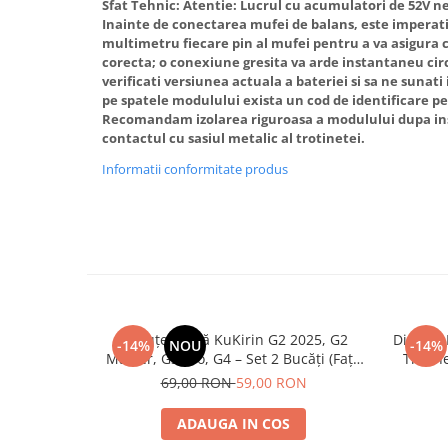
Sfat Tehnic:
Atentie: Lucrul cu acumulatori de 52V n
Inainte de conectarea mufei de balans, este imperat
multimetru fiecare pin al mufei pentru a va asigura c
corecta; o conexiune gresita va arde instantaneu cir
verificati versiunea actuala a bateriei si sa ne sunati
pe spatele modulului exista un cod de identificare p
Recomandam izolarea riguroasa a modulului dupa ins
contactul cu sasiul metalic al trotinetei.
Informatii conformitate produs
Plăcuțe Frână KuKirin G2 2025, G2
Disc de
-14%
NOU
-14%
Master, G3 Pro, G4 – Set 2 Bucăți (Față
Trotin
sau Spate) Premium
2025) și
69,00 RON
59,00 RON
ADAUGA IN COS