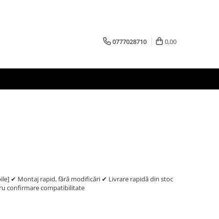
0777028710
0,00
e] ✔ Montaj rapid, fără modificări ✔ Livrare rapidă din stoc
 confirmare compatibilitate