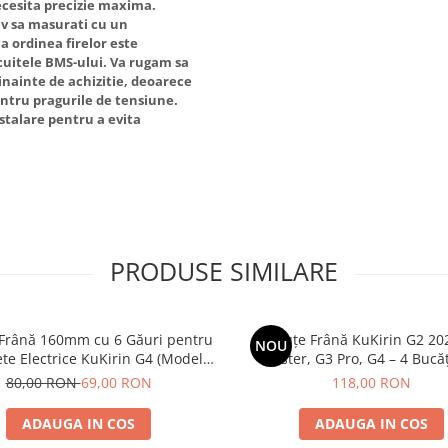
ecesita precizie maxima.
iv sa masurati cu un
a ordinea firelor este
cuitele BMS-ului. Va rugam sa
 inainte de achizitie, deoarece
entru pragurile de tensiune.
talare pentru a evita
PRODUSE SIMILARE
 Frână 160mm cu 6 Găuri pentru
Plăcuțe Frână KuKirin G2 20
NOU
ete Electrice KuKirin G4 (Model
Master, G3 Pro, G4 – 4 Bucăț
 KuKirin G2 – Performanță
Complet Față + 
80,00 RON
69,00 RON
118,00 RON
Premium
ADAUGA IN COS
ADAUGA IN COS