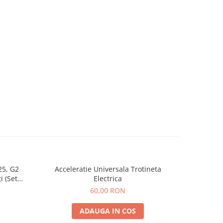
25, G2
Acceleratie Universala Trotineta
Rulmen
i (Set
Electrica
Spate) Premium
60,00 RON
ADAUGA IN COS