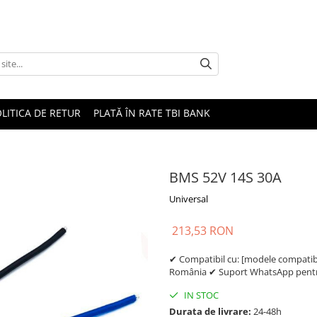
LITICA DE RETUR
PLATĂ ÎN RATE TBI BANK
BMS 52V 14S 30A
Universal
213,53 RON
✔ Compatibil cu: [modele compatibil
România ✔ Suport WhatsApp pentru
IN STOC
Durata de livrare:
24-48h