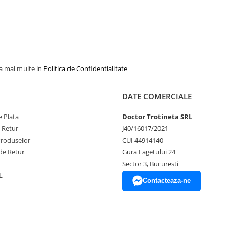
la mai multe in
Politica de Confidentialitate
DATE COMERCIALE
 Plata
Doctor Trotineta SRL
e Retur
J40/16017/2021
Produselor
CUI 44914140
de Retur
Gura Fagetului 24
Sector 3, Bucuresti
L
Contacteaza-ne