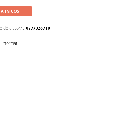
A IN COS
e de ajutor?
/
0777028710
informatii