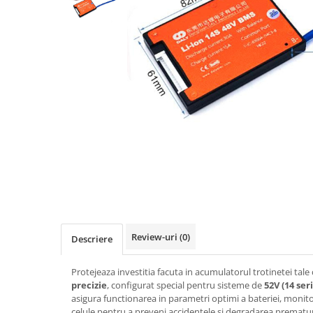
https://www.doctortrotineta.ro/frane
Discuri frana
Placute de frana
Manete de frana
Etrieri
https://www.doctortrotineta.ro/lumini
Stop trotineta
Faruri
https://www.doctortrotineta.ro/cadru
Aparatori (aripi)
Cricuri trotineta
Suruburi
Suspensie
Review-uri
(0)
Descriere
Cauciucuri
https://www.doctortrotineta.ro/camere-
Protejeaza investitia facuta in acumulatorul trotinetei tale
de-aer
precizie
, configurat special pentru sisteme de
52V (14 seri
asigura functionarea in parametri optimi a bateriei, monito
https://www.doctortrotineta.ro/cauciucuri-
celule pentru a preveni accidentele si degradarea prematu