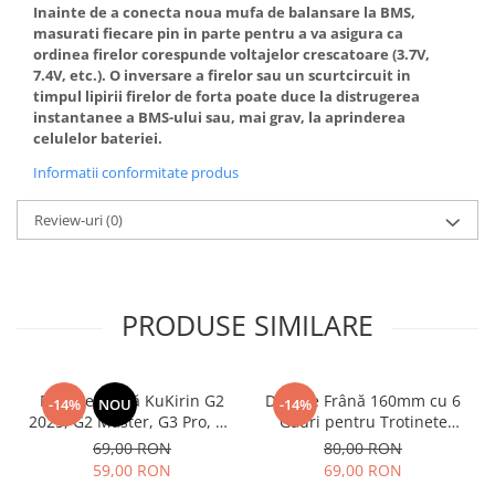
Inainte de a conecta noua mufa de balansare la BMS,
masurati fiecare pin in parte pentru a va asigura ca
ordinea firelor corespunde voltajelor crescatoare (3.7V,
7.4V, etc.). O inversare a firelor sau un scurtcircuit in
timpul lipirii firelor de forta poate duce la distrugerea
instantanee a BMS-ului sau, mai grav, la aprinderea
celulelor bateriei.
Informatii conformitate produs
Review-uri
(0)
PRODUSE SIMILARE
Plăcuțe Frână KuKirin G2
Disc de Frână 160mm cu 6
-14%
NOU
-14%
2025, G2 Master, G3 Pro, G4
Găuri pentru Trotinete
– Set 2 Bucăți (Față sau
Electrice KuKirin G4 (Model
69,00 RON
80,00 RON
Spate) Premium
2025) și KuKirin G2 –
59,00 RON
69,00 RON
Performanță Premium