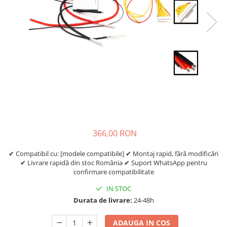
Etrieri
https://www.doctortrotineta.ro/lumini
Stop trotineta
Faruri
https://www.doctortrotineta.ro/cadru
Aparatori (aripi)
Cricuri trotineta
Suruburi
Suspensie
366,00 RON
✔ Compatibil cu: [modele compatibile] ✔ Montaj rapid, fără modificări
✔ Livrare rapidă din stoc România ✔ Suport WhatsApp pentru
confirmare compatibilitate
IN STOC
Durata de livrare:
24-48h
ADAUGA IN COS