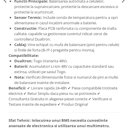
Functii Principale:
Balansarea automata a celulelor,
protectie la supraincarcare, protectie la descarcare excesiva si
protectie la scurtcircuit.
Senzor Termic:
Include sonda de temperatura pentru a opri
alimentarea in cazul incalzirii anormale a bateriei.
Constructie:
Placa PCB ranforsata cu componente de inalta
calitate, capabile sa gestioneze curentul ridicat cerut de
controllerul Dualtron.
Cablaj:
Vine echipat cu mufa de balansare (pinii pentru celule)
si firele de forta (B-/P-) pregatite pentru montaj.
Compatibilitate:
Dualtron:
Togo (Varianta 48V).
Baterii:
Acumulatori Li-ion 48V cu capacitate standard sau
extinsa, utilizati pe sasiul Togo.
Nota:
Verificati dimensiunile fizice si numarul de pini ai mufei
de balansare inainte de instalare.
Beneficii:
✔ Livrare rapida 24-48h ✔ Piese compatibile trotinete
electrice ✔ Retur Simplu daca piesa nu se potriveste ✔
Consultanta Gratuita in alegerea piesei corecte ✔ Verificare si
Testare inainte de expediere ✔ Produs Original
Sfat Tehnic:
Inlocuirea unui BMS necesita cunostinte
avansate de electronica si utilizarea unui multimetru.