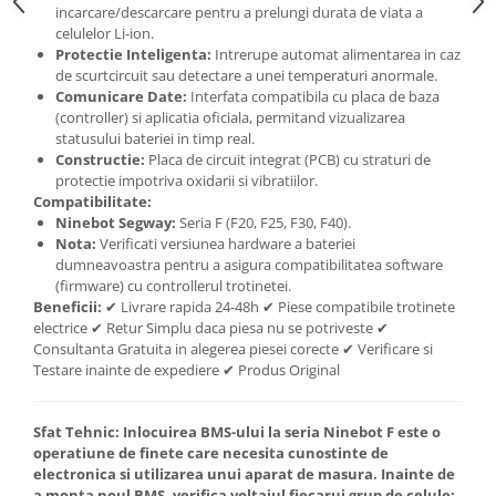
incarcare/descarcare pentru a prelungi durata de viata a
celulelor Li-ion.
Protectie Inteligenta:
Intrerupe automat alimentarea in caz
de scurtcircuit sau detectare a unei temperaturi anormale.
Comunicare Date:
Interfata compatibila cu placa de baza
(controller) si aplicatia oficiala, permitand vizualizarea
statusului bateriei in timp real.
Constructie:
Placa de circuit integrat (PCB) cu straturi de
protectie impotriva oxidarii si vibratiilor.
Compatibilitate:
Ninebot Segway:
Seria F (F20, F25, F30, F40).
Nota:
Verificati versiunea hardware a bateriei
dumneavoastra pentru a asigura compatibilitatea software
(firmware) cu controllerul trotinetei.
Beneficii:
✔ Livrare rapida 24-48h ✔ Piese compatibile trotinete
electrice ✔ Retur Simplu daca piesa nu se potriveste ✔
Consultanta Gratuita in alegerea piesei corecte ✔ Verificare si
Testare inainte de expediere ✔ Produs Original
Sfat Tehnic:
Inlocuirea BMS-ului la seria Ninebot F este o
operatiune de finete care necesita cunostinte de
electronica si utilizarea unui aparat de masura. Inainte de
a monta noul BMS, verifica voltajul fiecarui grup de celule;