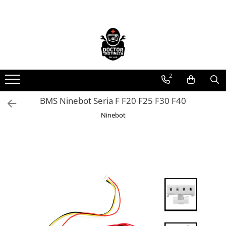
Toate Produsele
Acasa
Toate produsele
2
Piese de schimb
https://www.doctortrotineta.ro/electrica
BMS Ninebot Seria F F20 F25 F30 F40
Acceleratie
Ninebot
Display
Controller
Motoare
Cabluri
BMS
Acumulatori
Kit complet
Contact cu cheie