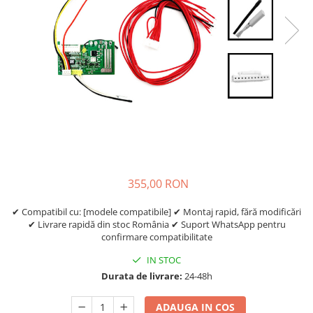
https://www.doctortrotineta.ro/frane
Discuri frana
Placute de frana
Manete de frana
Etrieri
https://www.doctortrotineta.ro/lumini
Stop trotineta
Faruri
https://www.doctortrotineta.ro/cadru
Aparatori (aripi)
355,00 RON
Cricuri trotineta
Suruburi
✔ Compatibil cu: [modele compatibile] ✔ Montaj rapid, fără modificări
✔ Livrare rapidă din stoc România ✔ Suport WhatsApp pentru
Suspensie
confirmare compatibilitate
Cauciucuri
IN STOC
https://www.doctortrotineta.ro/camere-
Durata de livrare:
24-48h
de-aer
https://www.doctortrotineta.ro/cauciucuri-
ADAUGA IN COS