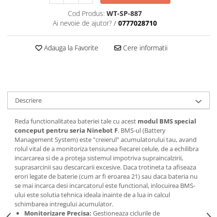
trotinete-electrice
Cod Produs:
WT-SP-887
https://www.doctortrotineta.ro/cauciucuri-
Ai nevoie de ajutor?
/
0777028710
cu-camera
cauciucuri-bicicleta
Adauga la Favorite
Cere informatii
Camere bicicleta
Cauciuc tubeless cu GEL antipană
Accesorii
Trotinete electrice
Descriere
Biciclete Electrice
Reda functionalitatea bateriei tale cu acest
modul BMS special
Anvelope moto
conceput pentru seria Ninebot F
. BMS-ul (Battery
Management System) este "creierul" acumulatorului tau, avand
Camere moto
rolul vital de a monitoriza tensiunea fiecarei celule, de a echilibra
Anvelope ATV
incarcarea si de a proteja sistemul impotriva supraincalzirii,
Cauciucuri bicicleta
suprasarcinii sau descarcarii excesive. Daca trotineta ta afiseaza
erori legate de baterie (cum ar fi eroarea 21) sau daca bateria nu
Anvelope și Camere Utilaje
se mai incarca desi incarcatorul este functional, inlocuirea BMS-
https://www.doctortrotineta.ro/plata-
ului este solutia tehnica ideala inainte de a lua in calcul
tbi?
schimbarea intregului acumulator.
forceOriginalForEdit=1&preview=00681
Monitorizare Precisa:
Gestioneaza ciclurile de