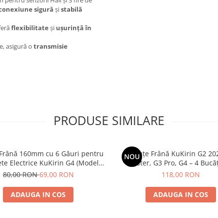
conexiune sigură
și
stabilă
feră
flexibilitate
și
ușurință în
te, asigură o
transmisie
PRODUSE SIMILARE
 Frână 160mm cu 6 Găuri pentru
Plăcuțe Frână KuKirin G2 20
NOU
ete Electrice KuKirin G4 (Model
Master, G3 Pro, G4 – 4 Bucăț
 KuKirin G2 – Performanță
Complet Față + 
80,00 RON
69,00 RON
118,00 RON
Premium
ADAUGA IN COS
ADAUGA IN COS