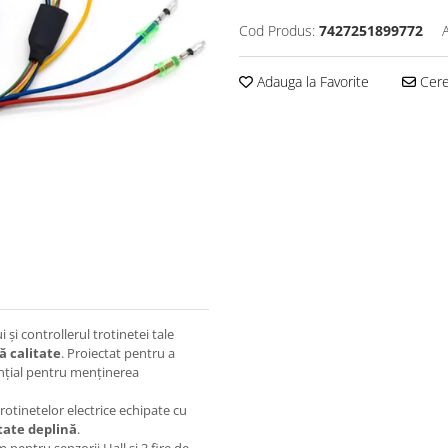
Cod Produs:
7427251899772
Adauga la Favorite
Cere 
 și controllerul trotinetei tale
ă calitate
. Proiectat pentru a
ențial pentru menținerea
rotinetelor electrice echipate cu
tate deplină
.
 pentru senzorii Hall și 3 fire de