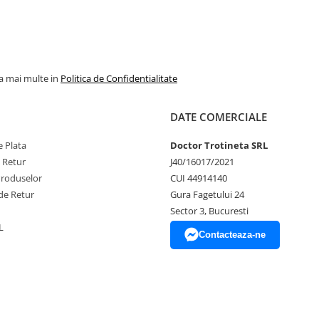
la mai multe in
Politica de Confidentialitate
DATE COMERCIALE
 Plata
Doctor Trotineta SRL
e Retur
J40/16017/2021
Produselor
CUI 44914140
de Retur
Gura Fagetului 24
Sector 3, Bucuresti
L
Contacteaza-ne