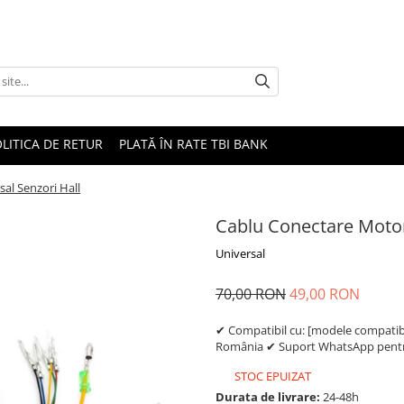
LITICA DE RETUR
PLATĂ ÎN RATE TBI BANK
al Senzori Hall
Cablu Conectare Motor
Universal
70,00 RON
49,00 RON
✔ Compatibil cu: [modele compatibil
România ✔ Suport WhatsApp pentru
STOC EPUIZAT
Durata de livrare:
24-48h