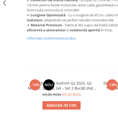
trotinete-electrice
1,8 mm pentru fazele motorului, acest cablu garantează o
https://www.doctortrotineta.ro/cauciucuri-
între roata motorului și controller.
cu-camera
✔
Lungime Optimizată
- Cu o lungime de 95 cm, cablul o
instalare
, adaptându-se perfect nevoilor trotinetei tale.
cauciucuri-bicicleta
✔
Material Premium
- Fabricat din cupru de înaltă calita
eficientă a semnalului
și
rezistență sporită
în timp.
Camere bicicleta
Informatii conformitate produs
Cauciuc tubeless cu GEL antipană
Accesorii
Trotinete electrice
Biciclete Electrice
Anvelope moto
Camere moto
Plăcuțe Frână KuKirin G2 2025, G2
Disc de
Anvelope ATV
-14%
NOU
-14%
Master, G3 Pro, G4 – Set 2 Bucăți (Față
Trotin
Cauciucuri bicicleta
sau Spate) Premium
2025) și
69,00 RON
59,00 RON
Anvelope și Camere Utilaje
ADAUGA IN COS
https://www.doctortrotineta.ro/plata-
tbi?
forceOriginalForEdit=1&preview=00681