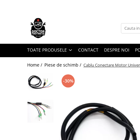
Toate Produsele
Acasa
Toate produsele
Piese de schimb
TOATE PRODUSELE
CONTACT
DESPRE NOI
PO
https://www.doctortrotineta.ro/electrica
Home /
Piese de schimb /
Cablu Conectare Motor Univers
Acceleratie
Display
-30%
Controller
Motoare
Cabluri
BMS
Acumulatori
Kit complet
Contact cu cheie