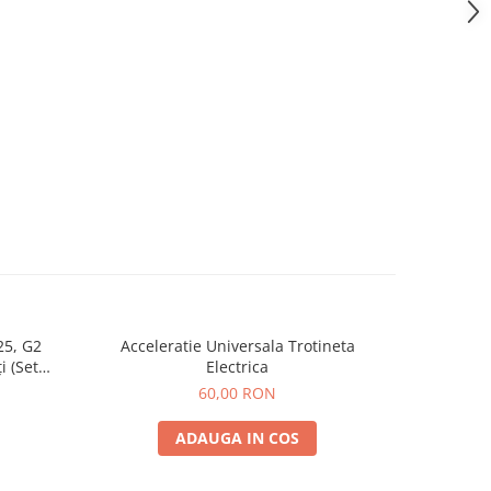
25, G2
Acceleratie Universala Trotineta
Incarcat
i (Set
Electrica
Spate) Premium
60,00 RON
ADAUGA IN COS