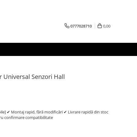
0777028710
0,00
 Universal Senzori Hall
e] ✔ Montaj rapid, fără modificări ✔ Livrare rapidă din stoc
 confirmare compatibilitate