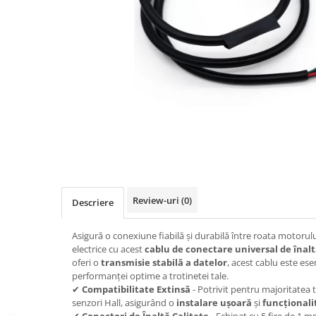
https://www.doctortrotineta.ro/frane
Discuri frana
Placute de frana
Manete de frana
Etrieri
https://www.doctortrotineta.ro/lumini
Stop trotineta
Faruri
https://www.doctortrotineta.ro/cadru
Aparatori (aripi)
Cricuri trotineta
Review-uri
(0)
Descriere
Suruburi
Suspensie
Asigură o conexiune fiabilă și durabilă între roata motorului
electrice cu acest
cablu de conectare universal de înalt
Cauciucuri
oferi o
transmisie stabilă a datelor
, acest cablu este es
https://www.doctortrotineta.ro/camere-
performanței optime a trotinetei tale.
de-aer
✔
Compatibilitate Extinsă
- Potrivit pentru majoritatea t
senzori Hall, asigurând o
instalare ușoară
și
funcționali
https://www.doctortrotineta.ro/cauciucuri-
✔
Conectori de Înaltă Calitate
- Echipat cu 5 fire de 1 mm