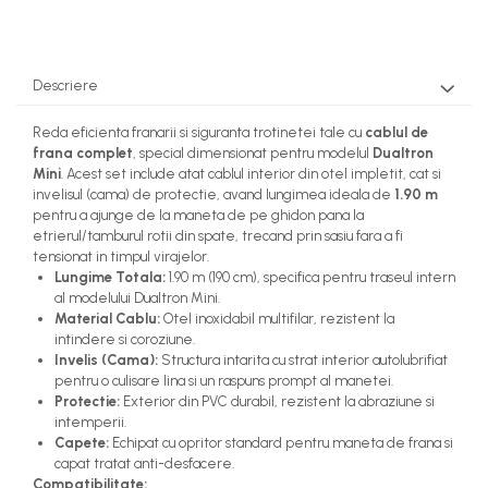
Descriere
Reda eficienta franarii si siguranta trotinetei tale cu
cablul de
frana complet
, special dimensionat pentru modelul
Dualtron
Mini
. Acest set include atat cablul interior din otel impletit, cat si
invelisul (cama) de protectie, avand lungimea ideala de
1.90 m
pentru a ajunge de la maneta de pe ghidon pana la
etrierul/tamburul rotii din spate, trecand prin sasiu fara a fi
tensionat in timpul virajelor.
Lungime Totala:
1.90 m (190 cm), specifica pentru traseul intern
al modelului Dualtron Mini.
Material Cablu:
Otel inoxidabil multifilar, rezistent la
intindere si coroziune.
Invelis (Cama):
Structura intarita cu strat interior autolubrifiat
pentru o culisare lina si un raspuns prompt al manetei.
Protectie:
Exterior din PVC durabil, rezistent la abraziune si
intemperii.
Capete:
Echipat cu opritor standard pentru maneta de frana si
capat tratat anti-desfacere.
Compatibilitate: