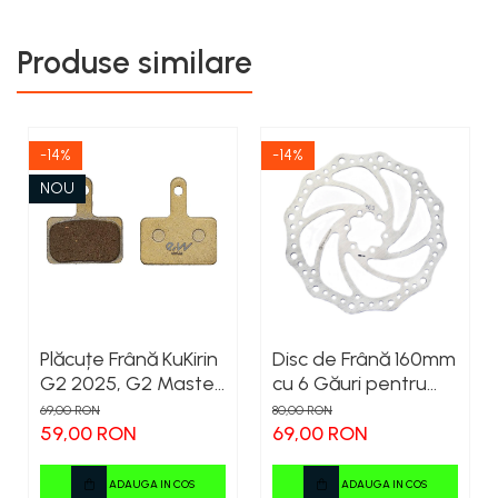
Produse similare
-14%
-14%
NOU
Plăcuțe Frână KuKirin
Disc de Frână 160mm
G2 2025, G2 Master,
cu 6 Găuri pentru
G3 Pro, G4 – Set 2
Trotinete Electrice
69,00 RON
80,00 RON
Bucăți (Față sau
KuKirin G4 (Model
59,00 RON
69,00 RON
Spate) Premium
2025) și KuKirin G2 –
Performanță
ADAUGA IN COS
ADAUGA IN COS