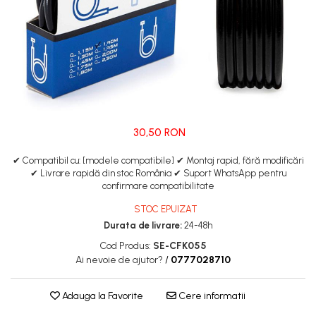
Manete de frana
Etrieri
https://www.doctortrotineta.ro/lumini
Stop trotineta
Faruri
https://www.doctortrotineta.ro/cadru
Aparatori (aripi)
30,50 RON
Cricuri trotineta
Suruburi
✔ Compatibil cu: [modele compatibile] ✔ Montaj rapid, fără modificări
✔ Livrare rapidă din stoc România ✔ Suport WhatsApp pentru
Suspensie
confirmare compatibilitate
STOC EPUIZAT
Durata de livrare:
24-48h
Cod Produs:
SE-CFK055
Ai nevoie de ajutor?
/
0777028710
Adauga la Favorite
Cere informatii