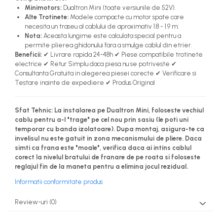
Minimotors:
Dualtron Mini (toate versiunile de 52V).
Alte Trotinete:
Modele compacte cu motor spate care
necesita un traseu al cablului de aproximativ 1.8 - 1.9 m.
Nota:
Aceasta lungime este calculata special pentru a
permite plierea ghidonului fara a smulge cablul din etrier.
Beneficii:
✔ Livrare rapida 24-48h ✔ Piese compatibile trotinete
electrice ✔ Retur Simplu daca piesa nu se potriveste ✔
Consultanta Gratuita in alegerea piesei corecte ✔ Verificare si
Testare inainte de expediere ✔ Produs Original
Sfat Tehnic:
La instalarea pe Dualtron Mini, foloseste vechiul
cablu pentru a-l "trage" pe cel nou prin sasiu (le poti uni
temporar cu banda izolatoare). Dupa montaj, asigura-te ca
invelisul nu este gatuit in zona mecanismului de pliere. Daca
simti ca frana este "moale", verifica daca ai intins cablul
corect la nivelul bratului de franare de pe roata si foloseste
reglajul fin de la maneta pentru a elimina jocul rezidual.
Informatii conformitate produs
Review-uri
(0)