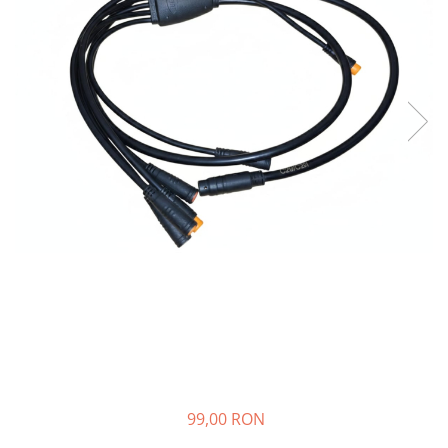
https://www.doctortrotineta.ro/frane
Discuri frana
Placute de frana
Manete de frana
Etrieri
https://www.doctortrotineta.ro/lumini
Stop trotineta
Faruri
https://www.doctortrotineta.ro/cadru
Aparatori (aripi)
Cricuri trotineta
Suruburi
Suspensie
Cauciucuri
https://www.doctortrotineta.ro/camere-
de-aer
99,00 RON
https://www.doctortrotineta.ro/cauciucuri-