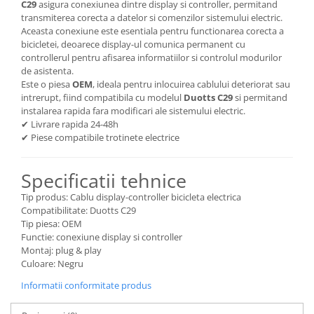
C29
asigura conexiunea dintre display si controller, permitand
transmiterea corecta a datelor si comenzilor sistemului electric.
Aceasta conexiune este esentiala pentru functionarea corecta a
bicicletei, deoarece display-ul comunica permanent cu
controllerul pentru afisarea informatiilor si controlul modurilor
de asistenta.
Este o piesa
OEM
, ideala pentru inlocuirea cablului deteriorat sau
intrerupt, fiind compatibila cu modelul
Duotts C29
si permitand
instalarea rapida fara modificari ale sistemului electric.
✔ Livrare rapida 24-48h
✔ Piese compatibile trotinete electrice
Specificatii tehnice
Tip produs: Cablu display-controller bicicleta electrica
Compatibilitate: Duotts C29
Tip piesa: OEM
Functie: conexiune display si controller
Montaj: plug & play
Culoare: Negru
Informatii conformitate produs