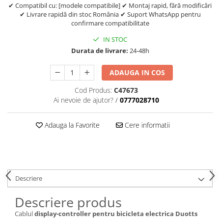
trotinete-electrice
✔ Compatibil cu: [modele compatibile] ✔ Montaj rapid, fără modificări
✔ Livrare rapidă din stoc România ✔ Suport WhatsApp pentru
https://www.doctortrotineta.ro/cauciucuri-
confirmare compatibilitate
cu-camera
IN STOC
cauciucuri-bicicleta
Durata de livrare:
24-48h
Camere bicicleta
ADAUGA IN COS
Cauciuc tubeless cu GEL antipană
Accesorii
Cod Produs:
C47673
Ai nevoie de ajutor?
/
0777028710
Trotinete electrice
Biciclete Electrice
Adauga la Favorite
Cere informatii
Anvelope moto
Camere moto
Anvelope ATV
Cauciucuri bicicleta
Descriere
Anvelope și Camere Utilaje
https://www.doctortrotineta.ro/plata-
Descriere produs
tbi?
Cablul
display-controller pentru bicicleta electrica Duotts
forceOriginalForEdit=1&preview=00681