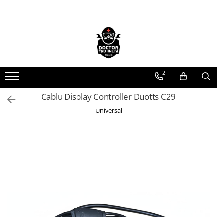
Toate Produsele
Acasa
Toate produsele
2
Piese de schimb
https://www.doctortrotineta.ro/electrica
Cablu Display Controller Duotts C29
Acceleratie
Universal
Display
Controller
Motoare
Cabluri
BMS
Acumulatori
Kit complet
Contact cu cheie