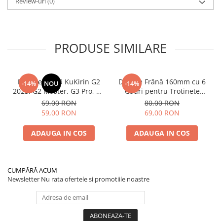
Review-uri
(0)
PRODUSE SIMILARE
Plăcuțe Frână KuKirin G2
Disc de Frână 160mm cu 6
-14%
NOU
-14%
2025, G2 Master, G3 Pro, G4
Găuri pentru Trotinete
– Set 2 Bucăți (Față sau
Electrice KuKirin G4 (Model
69,00 RON
80,00 RON
Spate) Premium
2025) și KuKirin G2 –
59,00 RON
69,00 RON
Performanță Premium
ADAUGA IN COS
ADAUGA IN COS
CUMPĂRĂ ACUM
Newsletter
Nu rata ofertele si promotiile noastre