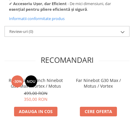
✔
Accesoriu Ușor, dar Eficient
- De mici dimensiuni, dar
esențial pentru pliere eficientă și sigură
.
Informatii conformitate produs
Review-uri
(0)
RECOMANDARI
Roata Fata 10 Inch Ninebot
Far Ninebot G30 Max /
-30%
NOU
G30 Max / Vortex / Motus
Motus / Vortex
499,00 RON
350,00 RON
ADAUGA IN COS
CERE OFERTA