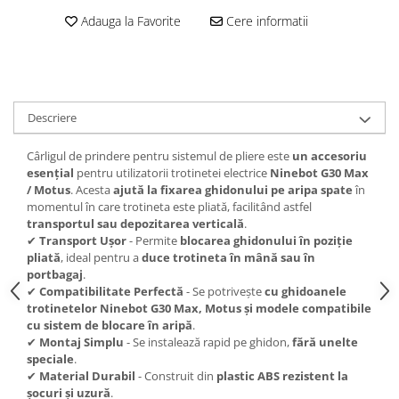
trotinete-electrice
Adauga la Favorite
Cere informatii
https://www.doctortrotineta.ro/cauciucuri-
cu-camera
cauciucuri-bicicleta
Camere bicicleta
Descriere
Cauciuc tubeless cu GEL antipană
Cârligul de prindere pentru sistemul de pliere este
un accesoriu
Accesorii
esențial
pentru utilizatorii trotinetei electrice
Ninebot G30 Max
Trotinete electrice
/ Motus
. Acesta
ajută la fixarea ghidonului pe aripa spate
în
Biciclete Electrice
momentul în care trotineta este pliată, facilitând astfel
transportul sau depozitarea verticală
.
Anvelope moto
✔
Transport Ușor
- Permite
blocarea ghidonului în poziție
Camere moto
pliată
, ideal pentru a
duce trotineta în mână sau în
portbagaj
.
Anvelope ATV
✔
Compatibilitate Perfectă
- Se potrivește
cu ghidoanele
Cauciucuri bicicleta
trotinetelor Ninebot G30 Max, Motus și modele compatibile
cu sistem de blocare în aripă
.
Anvelope și Camere Utilaje
✔
Montaj Simplu
- Se instalează rapid pe ghidon,
fără unelte
https://www.doctortrotineta.ro/plata-
speciale
.
tbi?
✔
Material Durabil
- Construit din
plastic ABS rezistent la
forceOriginalForEdit=1&preview=00681
șocuri și uzură
.