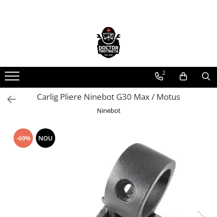
Toate Produsele
Acasa
Toate produsele
2
Piese de schimb
https://www.doctortrotineta.ro/electrica
Carlig Pliere Ninebot G30 Max / Motus
Acceleratie
Ninebot
Display
Controller
-69%
NOU
Motoare
Cabluri
BMS
Acumulatori
Kit complet
Contact cu cheie