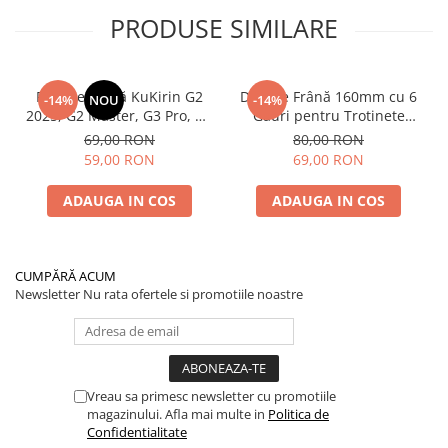
PRODUSE SIMILARE
Plăcuțe Frână KuKirin G2
Disc de Frână 160mm cu 6
-14%
NOU
-14%
2025, G2 Master, G3 Pro, G4
Găuri pentru Trotinete
– Set 2 Bucăți (Față sau
Electrice KuKirin G4 (Model
69,00 RON
80,00 RON
Spate) Premium
2025) și KuKirin G2 –
59,00 RON
69,00 RON
Performanță Premium
ADAUGA IN COS
ADAUGA IN COS
CUMPĂRĂ ACUM
Newsletter
Nu rata ofertele si promotiile noastre
Vreau sa primesc newsletter cu promotiile
magazinului. Afla mai multe in
Politica de
Confidentialitate