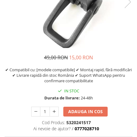
https://www.doctortrotineta.ro/frane
Discuri frana
Placute de frana
Manete de frana
Etrieri
https://www.doctortrotineta.ro/lumini
Stop trotineta
49,00 RON
15,00 RON
Faruri
https://www.doctortrotineta.ro/cadru
✔ Compatibil cu: [modele compatibile] ✔ Montaj rapid, fără modificări
✔ Livrare rapidă din stoc România ✔ Suport WhatsApp pentru
Aparatori (aripi)
confirmare compatibilitate
Cricuri trotineta
IN STOC
Suruburi
Durata de livrare:
24-48h
Suspensie
Cauciucuri
ADAUGA IN COS
https://www.doctortrotineta.ro/camere-
Cod Produs:
5320241517
de-aer
Ai nevoie de ajutor?
/
0777028710
https://www.doctortrotineta.ro/cauciucuri-