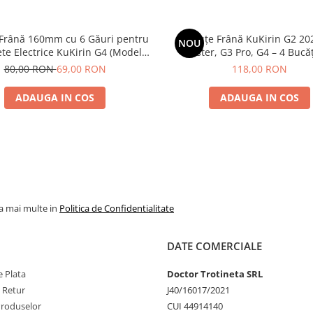
 Frână 160mm cu 6 Găuri pentru
Plăcuțe Frână KuKirin G2 20
NOU
ete Electrice KuKirin G4 (Model
Master, G3 Pro, G4 – 4 Bucăț
 KuKirin G2 – Performanță
Complet Față + 
80,00 RON
69,00 RON
118,00 RON
Premium
ADAUGA IN COS
ADAUGA IN COS
la mai multe in
Politica de Confidentialitate
DATE COMERCIALE
 Plata
Doctor Trotineta SRL
e Retur
J40/16017/2021
Produselor
CUI 44914140