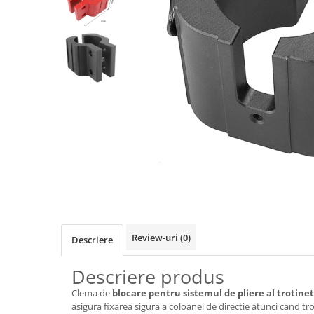
https://www.doctortrotineta.ro/frane
Discuri frana
Placute de frana
Manete de frana
Etrieri
https://www.doctortrotineta.ro/lumini
Stop trotineta
Faruri
https://www.doctortrotineta.ro/cadru
Aparatori (aripi)
Cricuri trotineta
Suruburi
Suspensie
Review-uri
(0)
Descriere
Cauciucuri
https://www.doctortrotineta.ro/camere-
Descriere produs
de-aer
Clema de
blocare pentru sistemul de pliere al trotinet
https://www.doctortrotineta.ro/cauciucuri-
asigura fixarea sigura a coloanei de directie atunci cand tr