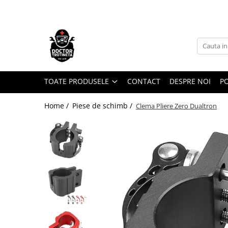
Toate Produsele
Acasa
Toate produsele
Piese de schimb
TOATE PRODUSELE
CONTACT
DESPRE NOI
PO
https://www.doctortrotineta.ro/electrica
Home /
Piese de schimb /
Clema Pliere Zero Dualtron
Acceleratie
Display
Controller
Motoare
Cabluri
BMS
Acumulatori
Kit complet
Contact cu cheie