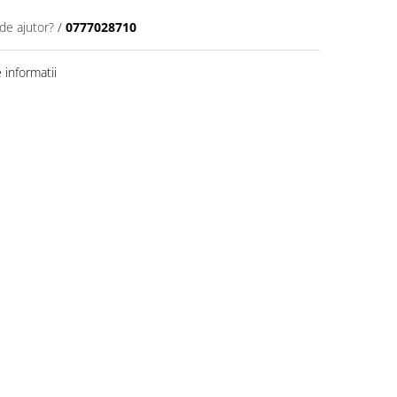
de ajutor?
/
0777028710
informatii