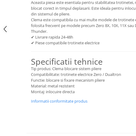
trotinete-electrice
Aceasta piesa este esentiala pentru stabilitatea trotinete
blocat corect in timpul deplasarii. Este ideala pentru inloc
https://www.doctortrotineta.ro/cauciucuri-
din sistemul de pliere.
cu-camera
Clema este compatibila cu mai multe modele de trotinete 
folosita frecvent pe modele precum Zero 8X, 10X, 11X sau 
cauciucuri-bicicleta
Thunder.
Camere bicicleta
✔ Livrare rapida 24-48h
✔ Piese compatibile trotinete electrice
Cauciuc tubeless cu GEL antipană
Accesorii
Specificatii tehnice
Trotinete electrice
Tip produs: Clema blocare sistem pliere
Biciclete Electrice
Compatibilitate: trotinete electrice Zero / Dualtron
Anvelope moto
Functie: blocare si fixare mecanism pliere
Material: metal rezistent
Camere moto
Montaj: inlocuire directa
Anvelope ATV
Informatii conformitate produs
Cauciucuri bicicleta
Anvelope și Camere Utilaje
https://www.doctortrotineta.ro/plata-
tbi?
forceOriginalForEdit=1&preview=00681