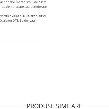
i, mentinand mecanismul de pliere
uirea clemei uzate sau deteriorate
electrice
Zero si Dualtron
, fiind
Dualtron DT3, Spider sau
PRODUSE SIMILARE