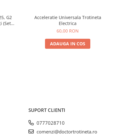
25, G2
Acceleratie Universala Trotineta
Incarcat
i (Set
Electrica
Spate) Premium
60,00 RON
ADAUGA IN COS
SUPORT CLIENTI
0777028710
comenzi@doctortrotineta.ro