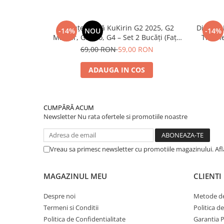
Plăcuțe Frână KuKirin G2 2025, G2
Disc de
-14%
NOU
-14%
Master, G3 Pro, G4 – Set 2 Bucăți (Față
Trotin
sau Spate) Premium
2025) și
69,00 RON
59,00 RON
ADAUGA IN COS
CUMPĂRĂ ACUM
Newsletter
Nu rata ofertele si promotiile noastre
Vreau sa primesc newsletter cu promotiile magazinului. Af
MAGAZINUL MEU
CLIENTI
Despre noi
Metode de
Termeni si Conditii
Politica d
Politica de Confidentialitate
Garantia 