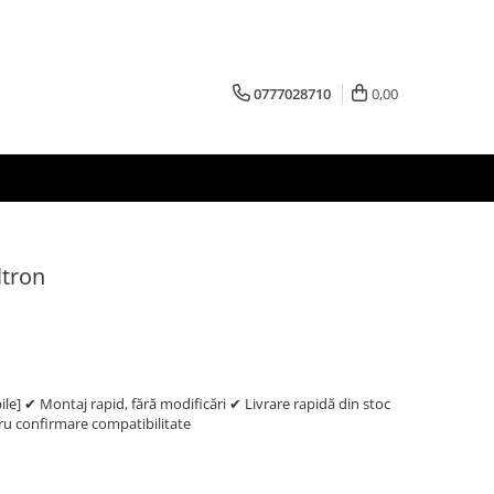
0777028710
0,00
ltron
e] ✔ Montaj rapid, fără modificări ✔ Livrare rapidă din stoc
 confirmare compatibilitate