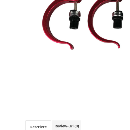
https://www.doctortrotineta.ro/frane
Discuri frana
Placute de frana
Manete de frana
Etrieri
https://www.doctortrotineta.ro/lumini
Stop trotineta
Faruri
https://www.doctortrotineta.ro/cadru
Aparatori (aripi)
Cricuri trotineta
Suruburi
Suspensie
Cauciucuri
https://www.doctortrotineta.ro/camere-
de-aer
https://www.doctortrotineta.ro/cauciucuri-
Review-uri
(0)
Descriere