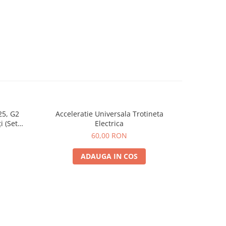
25, G2
Acceleratie Universala Trotineta
Rulmen
i (Set
Electrica
Spate) Premium
60,00 RON
ADAUGA IN COS