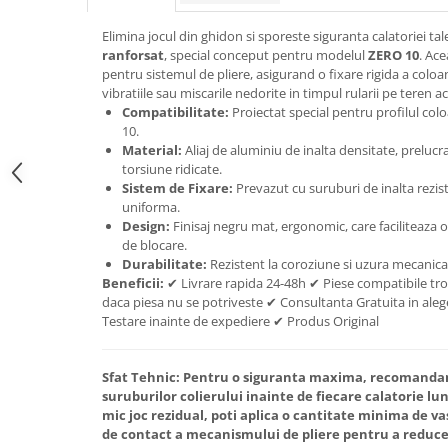
trotinete-electrice
https://www.doctortrotineta.ro/cauciucuri-
Elimina jocul din ghidon si sporeste siguranta calatoriei ta
cu-camera
ranforsat
, special conceput pentru modelul
ZERO 10
. Ac
pentru sistemul de pliere, asigurand o fixare rigida a coloa
cauciucuri-bicicleta
vibratiile sau miscarile nedorite in timpul rularii pe teren a
Compatibilitate:
Proiectat special pentru profilul colo
Camere bicicleta
10.
Cauciuc tubeless cu GEL antipană
Material:
Aliaj de aluminiu de inalta densitate, prelucra
torsiune ridicate.
Accesorii
Sistem de Fixare:
Prevazut cu suruburi de inalta rezis
Trotinete electrice
uniforma.
Design:
Finisaj negru mat, ergonomic, care faciliteaza
Biciclete Electrice
de blocare.
Anvelope moto
Durabilitate:
Rezistent la coroziune si uzura mecanica
Beneficii:
✔ Livrare rapida 24-48h ✔ Piese compatibile tro
Camere moto
daca piesa nu se potriveste ✔ Consultanta Gratuita in alege
Anvelope ATV
Testare inainte de expediere ✔ Produs Original
Cauciucuri bicicleta
Anvelope și Camere Utilaje
Sfat Tehnic:
Pentru o siguranta maxima, recomandam 
suruburilor colierului inainte de fiecare calatorie lun
https://www.doctortrotineta.ro/plata-
mic joc rezidual, poti aplica o cantitate minima de va
tbi?
de contact a mecanismului de pliere pentru a reduce
forceOriginalForEdit=1&preview=00681