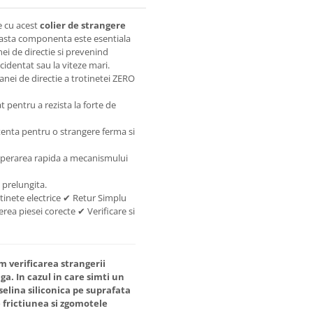
le cu acest
colier de strangere
easta componenta este esentiala
nei de directie si prevenind
ccidentat sau la viteze mari.
anei de directie a trotinetei ZERO
t pentru a rezista la forte de
tenta pentru o strangere ferma si
 operarea rapida a mecanismului
 prelungita.
tinete electrice ✔ Retur Simplu
rea piesei corecte ✔ Verificare si
verificarea strangerii
ga. In cazul in care simti un
selina siliconica pe suprafata
 frictiunea si zgomotele