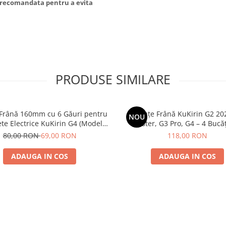
a recomandata pentru a evita
PRODUSE SIMILARE
 Frână 160mm cu 6 Găuri pentru
Plăcuțe Frână KuKirin G2 20
NOU
ete Electrice KuKirin G4 (Model
Master, G3 Pro, G4 – 4 Bucăț
 KuKirin G2 – Performanță
Complet Față + 
80,00 RON
69,00 RON
118,00 RON
Premium
ADAUGA IN COS
ADAUGA IN COS