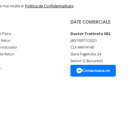
la mai multe in
Politica de Confidentialitate
DATE COMERCIALE
 Plata
Doctor Trotineta SRL
e Retur
J40/16017/2021
Produselor
CUI 44914140
de Retur
Gura Fagetului 24
Sector 3, Bucuresti
L
Contacteaza-ne