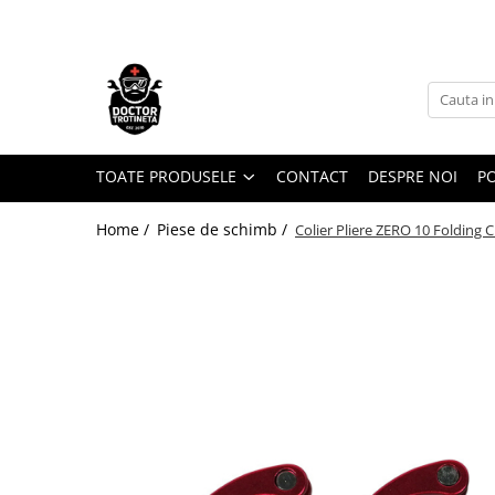
Toate Produsele
Acasa
Toate produsele
Piese de schimb
TOATE PRODUSELE
CONTACT
DESPRE NOI
PO
https://www.doctortrotineta.ro/electrica
Home /
Piese de schimb /
Colier Pliere ZERO 10 Folding 
Acceleratie
Display
Controller
Motoare
Cabluri
BMS
Acumulatori
Kit complet
Contact cu cheie