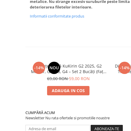
metalice. Nu strange excesiv suruburile peste limit
deteriorarea filetelor interioare.
Informatii conformitate produs
Plăcuțe Frână KuKirin G2 2025, G2
Disc de
-14%
NOU
-14%
Master, G3 Pro, G4 – Set 2 Bucăți (Față
Trotin
sau Spate) Premium
2025) și
69,00 RON
59,00 RON
ADAUGA IN COS
CUMPĂRĂ ACUM
Newsletter
Nu rata ofertele si promotiile noastre