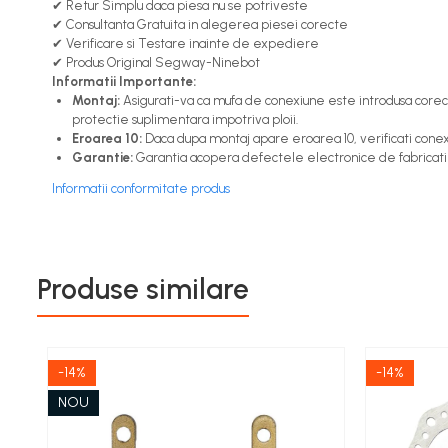
✔ Retur Simplu daca piesa nu se potriveste
tbi?
✔ Consultanta Gratuita in alegerea piesei corecte
forceOriginalForEdit=1&preview=00681
✔ Verificare si Testare inainte de expediere
✔ Produs Original Segway-Ninebot
Informatii Importante:
Montaj:
Asigurati-va ca mufa de conexiune este introdusa corect s
protectie suplimentara impotriva ploii.
Eroarea 10:
Daca dupa montaj apare eroarea 10, verificati conexi
Garantie:
Garantia acopera defectele electronice de fabricatie.
Informatii conformitate produs
Produse similare
-14%
-14%
NOU