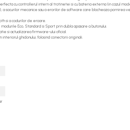
fecta cu controllerul intern al trotinetei si cu bateria externa (in cazul mode
), a socurilor mecanice sau a erorilor de software care blocheaza pornirea veh
ooth si a codurilor de eroare.
modurile Eco, Standard si Sport prin dubla apasare a butonului.
ie si actualizarea firmware-ului oficial.
teriorul ghidonului, folosind conectorii originali.
ar