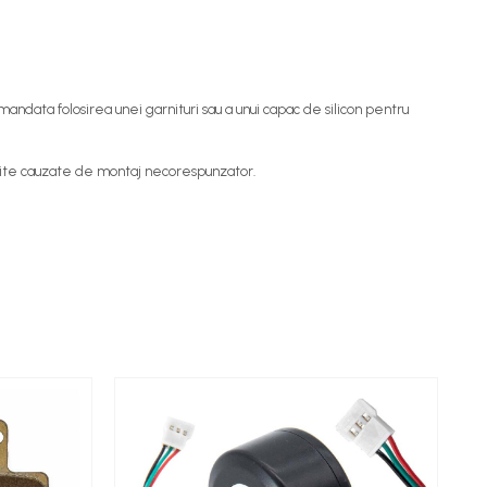
mandata folosirea unei garnituri sau a unui capac de silicon pentru
rcuite cauzate de montaj necorespunzator.