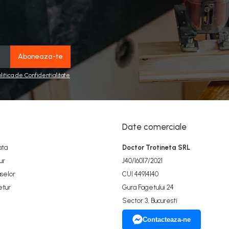
olitica de Confidentialitate
Date comerciale
ata
Doctor Trotineta SRL
ur
J40/16017/2021
selor
CUI 44914140
etur
Gura Fagetului 24
Sector 3, Bucuresti
Contacteaza-ne