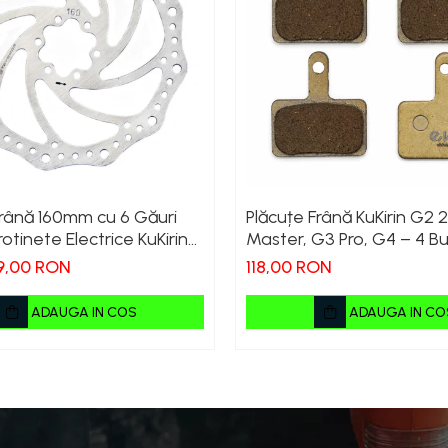
Frână 160mm cu 6 Găuri
Plăcuțe Frână KuKirin G2 
otinete Electrice KuKirin
Master, G3 Pro, G4 – 4 Bu
 2025) și KuKirin G2 –
Compl
9,00 RON
118,00 RON
anță Premium
ADAUGA IN COS
ADAUGA IN CO