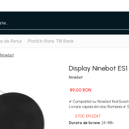
ca de Retur
Plată în Rate TBI Bank
- Ninebot
Display Ninebot ES1 
Ninebot
89,00 RON
✔ Compatibil cu: Ninebot KickScoote
Livrare rapida din stoc Romania ✔ 
STOC EPUIZAT
Durata de livrare:
24-48h