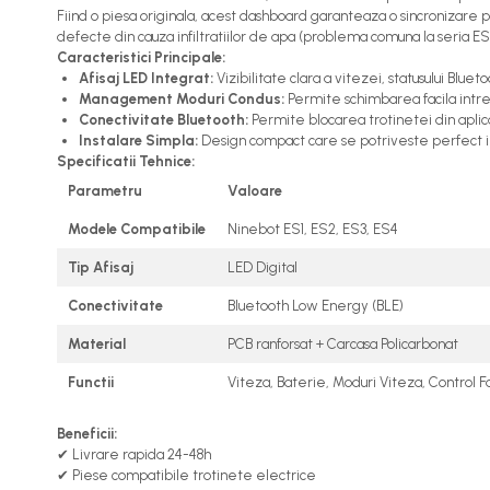
Fiind o piesa originala, acest dashboard garanteaza o sincronizare per
trotinete-electrice
defecte din cauza infiltratiilor de apa (problema comuna la seria ES
https://www.doctortrotineta.ro/cauciucuri-
Caracteristici Principale:
Afisaj LED Integrat:
Vizibilitate clara a vitezei, statusului Bluet
cu-camera
Management Moduri Condus:
Permite schimbarea facila intre 
cauciucuri-bicicleta
Conectivitate Bluetooth:
Permite blocarea trotinetei din aplicat
Instalare Simpla:
Design compact care se potriveste perfect in in
Camere bicicleta
Specificatii Tehnice:
Cauciuc tubeless cu GEL
Parametru
Valoare
antipană
Modele Compatibile
Ninebot ES1, ES2, ES3, ES4
Accesorii
Tip Afisaj
LED Digital
Trotinete electrice
Biciclete Electrice
Conectivitate
Bluetooth Low Energy (BLE)
Anvelope moto
Material
PCB ranforsat + Carcasa Policarbonat
Camere moto
Functii
Viteza, Baterie, Moduri Viteza, Control F
Anvelope ATV
Cauciucuri bicicleta
Beneficii:
Anvelope și Camere Utilaje
✔ Livrare rapida 24-48h
✔ Piese compatibile trotinete electrice
https://www.doctortrotineta.ro/plata-