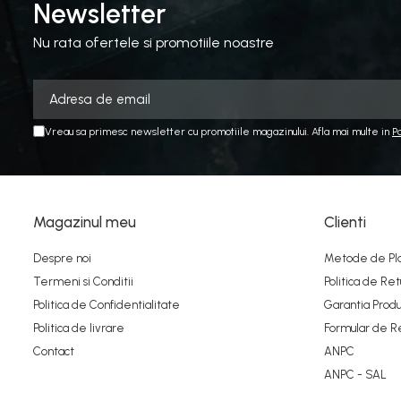
Newsletter
Nu rata ofertele si promotiile noastre
Vreau sa primesc newsletter cu promotiile magazinului. Afla mai multe in
P
Magazinul meu
Clienti
Despre noi
Metode de Pl
Termeni si Conditii
Politica de Ret
Politica de Confidentialitate
Garantia Produ
Politica de livrare
Formular de R
Contact
ANPC
ANPC - SAL