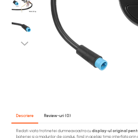
https://www.doctortrotineta.ro/frane
Discuri frana
Placute de frana
Manete de frana
Etrieri
https://www.doctortrotineta.ro/lumini
Stop trotineta
Faruri
https://www.doctortrotineta.ro/cadru
Aparatori (aripi)
Cricuri trotineta
Suruburi
Suspensie
Cauciucuri
Descriere
Review-uri
(0)
https://www.doctortrotineta.ro/camere-
de-aer
Redati viata trotinetei dumneavoastra cu
display-ul original pen
https://www.doctortrotineta.ro/cauciucuri-
bateriei si a modurilor de condus, fiind in acelasi timp interfata pr