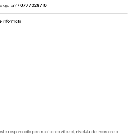
e ajutor?
/
0777028710
 informatii
este responsabila pentru afisarea vitezei, nivelului de incarcare a