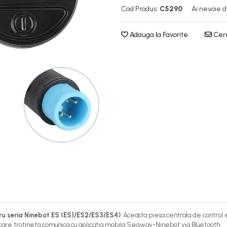
Cod Produs:
C5290
Ai nevoie d
Adauga la Favorite
Cere
tru seria Ninebot ES (ES1/ES2/ES3/ES4)
. Aceasta piesa centrala de control 
in care trotineta comunica cu aplicatia mobila Segway-Ninebot via Bluetooth.