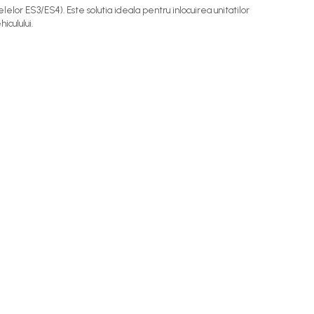
lelor ES3/ES4). Este solutia ideala pentru inlocuirea unitatilor
iculului.