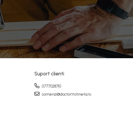
Suport clienti
0777028710
comenzi@doctortrotineta.ro