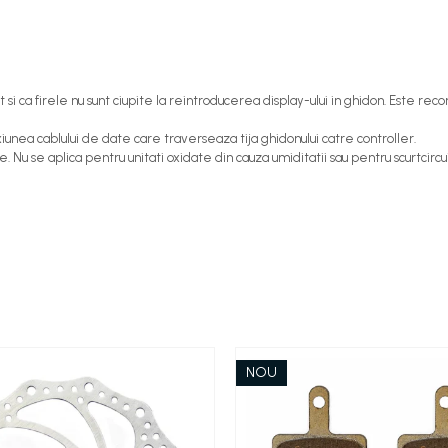
i ca firele nu sunt ciupite la reintroducerea display-ului in ghidon. Este reco
unea cablului de date care traverseaza tija ghidonului catre controller.
 Nu se aplica pentru unitati oxidate din cauza umiditatii sau pentru scurtci
NOU