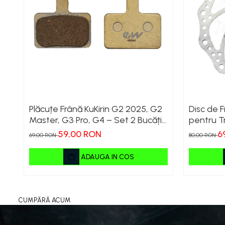
Plăcuțe Frână KuKirin G2 2025, G2
Disc de 
Master, G3 Pro, G4 – Set 2 Bucăți
pentru Tr
(Față sau Spate) Premium
G4 (Model
59,00 RON
6
69,00 RON
80,00 RON
Perform
ADAUGA IN COS
CUMPĂRĂ ACUM