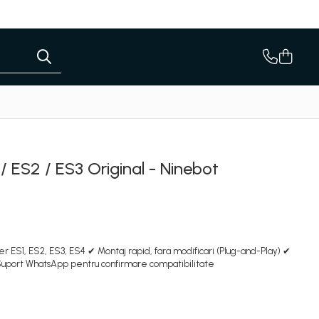
/ ES2 / ES3 Original - Ninebot
r ES1, ES2, ES3, ES4 ✔ Montaj rapid, fara modificari (Plug-and-Play) ✔
Suport WhatsApp pentru confirmare compatibilitate