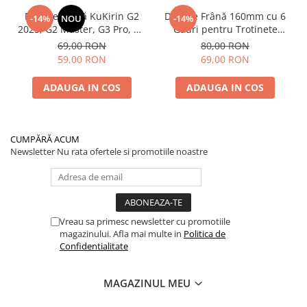
Plăcuțe Frână KuKirin G2
Disc de Frână 160mm cu 6
-14%
NOU
-14%
2025, G2 Master, G3 Pro, G4
Găuri pentru Trotinete
– Set 2 Bucăți (Față sau
Electrice KuKirin G4 (Model
69,00 RON
80,00 RON
Spate) Premium
2025) și KuKirin G2 –
59,00 RON
69,00 RON
Performanță Premium
ADAUGA IN COS
ADAUGA IN COS
CUMPĂRĂ ACUM
Newsletter
Nu rata ofertele si promotiile noastre
Vreau sa primesc newsletter cu promotiile
magazinului. Afla mai multe in
Politica de
Confidentialitate
MAGAZINUL MEU