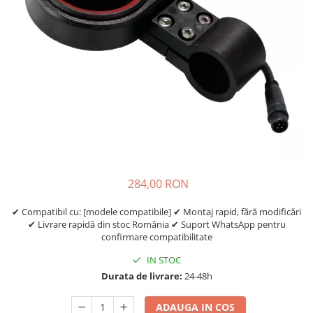
https://www.doctortrotineta.ro/frane
Discuri frana
Placute de frana
Manete de frana
Etrieri
https://www.doctortrotineta.ro/lumini
Stop trotineta
Faruri
https://www.doctortrotineta.ro/cadru
Aparatori (aripi)
284,00 RON
Cricuri trotineta
Suruburi
✔ Compatibil cu: [modele compatibile] ✔ Montaj rapid, fără modificări
✔ Livrare rapidă din stoc România ✔ Suport WhatsApp pentru
Suspensie
confirmare compatibilitate
Cauciucuri
IN STOC
https://www.doctortrotineta.ro/camere-
Durata de livrare:
24-48h
de-aer
https://www.doctortrotineta.ro/cauciucuri-
ADAUGA IN COS