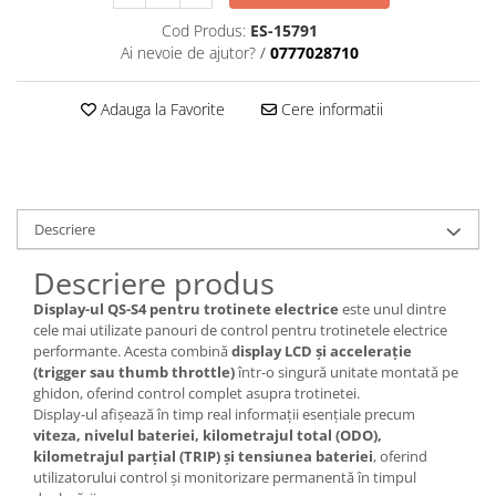
trotinete-electrice
Cod Produs:
ES-15791
https://www.doctortrotineta.ro/cauciucuri-
Ai nevoie de ajutor?
/
0777028710
cu-camera
cauciucuri-bicicleta
Adauga la Favorite
Cere informatii
Camere bicicleta
Cauciuc tubeless cu GEL antipană
Accesorii
Trotinete electrice
Descriere
Biciclete Electrice
Descriere produs
Anvelope moto
Display-ul QS-S4 pentru trotinete electrice
este unul dintre
Camere moto
cele mai utilizate panouri de control pentru trotinetele electrice
Anvelope ATV
performante. Acesta combină
display LCD și accelerație
(trigger sau thumb throttle)
într-o singură unitate montată pe
Cauciucuri bicicleta
ghidon, oferind control complet asupra trotinetei.
Anvelope și Camere Utilaje
Display-ul afișează în timp real informații esențiale precum
viteza, nivelul bateriei, kilometrajul total (ODO),
https://www.doctortrotineta.ro/plata-
kilometrajul parțial (TRIP) și tensiunea bateriei
, oferind
tbi?
utilizatorului control și monitorizare permanentă în timpul
forceOriginalForEdit=1&preview=00681