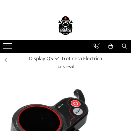
Toate Produsele
Acasa
Toate produsele
2
Piese de schimb
https://www.doctortrotineta.ro/electrica
Display QS-S4 Trotineta Electrica
Acceleratie
Universal
Display
Controller
Motoare
Cabluri
BMS
Acumulatori
Kit complet
Contact cu cheie