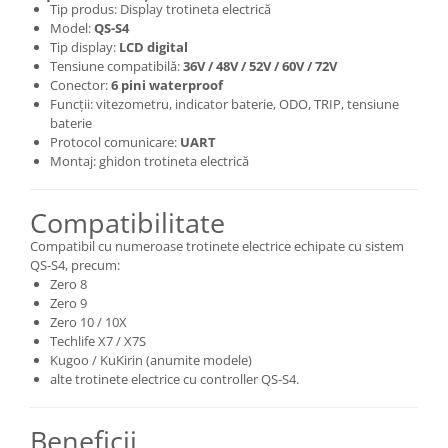
Tip produs: Display trotineta electrică
Model:
QS-S4
Tip display:
LCD digital
Tensiune compatibilă:
36V / 48V / 52V / 60V / 72V
Conector:
6 pini waterproof
Funcții: vitezometru, indicator baterie, ODO, TRIP, tensiune
baterie
Protocol comunicare:
UART
Montaj: ghidon trotineta electrică
Compatibilitate
Compatibil cu numeroase trotinete electrice echipate cu sistem
QS-S4, precum:
Zero 8
Zero 9
Zero 10 / 10X
Techlife X7 / X7S
Kugoo / KuKirin (anumite modele)
alte trotinete electrice cu controller QS-S4.
Beneficii