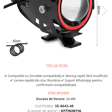
Etrieri
https://www.doctortrotineta.ro/lumini
Stop trotineta
Faruri
https://www.doctortrotineta.ro/cadru
Aparatori (aripi)
Cricuri trotineta
Suruburi
Suspensie
100,66 RON
✔ Compatibil cu: [modele compatibile] ✔ Montaj rapid, fără modificări
✔ Livrare rapidă din stoc România ✔ Suport WhatsApp pentru
confirmare compatibilitate
STOC EPUIZAT
Durata de livrare:
24-48h
Cod Produs:
SE-8643-48
Ai nevoie de ajutor?
/
0777028710