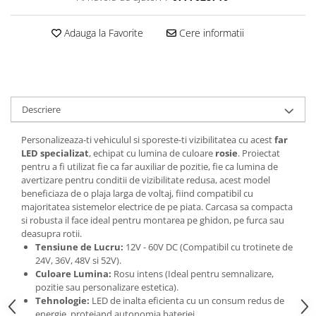
Adauga la Favorite
Cere informatii
Descriere
Personalizeaza-ti vehiculul si sporeste-ti vizibilitatea cu acest
far
LED specializat
, echipat cu lumina de culoare
rosie
. Proiectat
pentru a fi utilizat fie ca far auxiliar de pozitie, fie ca lumina de
avertizare pentru conditii de vizibilitate redusa, acest model
beneficiaza de o plaja larga de voltaj, fiind compatibil cu
majoritatea sistemelor electrice de pe piata. Carcasa sa compacta
si robusta il face ideal pentru montarea pe ghidon, pe furca sau
deasupra rotii.
Tensiune de Lucru:
12V - 60V DC (Compatibil cu trotinete de
24V, 36V, 48V si 52V).
Culoare Lumina:
Rosu intens (Ideal pentru semnalizare,
pozitie sau personalizare estetica).
Tehnologie:
LED de inalta eficienta cu un consum redus de
energie, protejand autonomia bateriei.