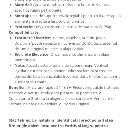
Material:
Carcasa durabila, rezistenta la socuri si vibratii
specifice rularii pe trotineta.
Montaj:
Include suport metalic reglabil pentru o fixare rapida
si orientare precisa a fasciculului luminos.
Protectie:
Design rezistent la stropi de apa si praf (IP54).
Compatibilitate:
Trotinete Electrice:
Xiaomi, Ninebot, KuKirin, Joyor,
Dualtron (poate necesita un convertor DC-DC daca sistemul
de lumini original nu este in plaja 12-60V).
Biciclete Electrice:
Orice model cu alimentare in plaja
mentionata.
Nota:
Aceasta este o lumina de culoare
rosie
. Verificati
legislatia rutiera locala privind utilizarea luminilor rosii pe
partea din fata a vehiculului (recomandat a fi folosit ca lumina
auxiliara sau spate).
Beneficii:
✔ Livrare rapida 24-48h ✔ Piese compatibile trotinete
electrice ✔ Retur Simplu daca piesa nu se potriveste ✔
Consultanta Gratuita in alegerea piesei corecte ✔ Verificare si
Testare inainte de expediere ✔ Produs Original
Sfat Tehnic:
La instalare, identificati corect polaritatea
firelor (de obicei Rosu pentru Pozitiv si Negru pentru