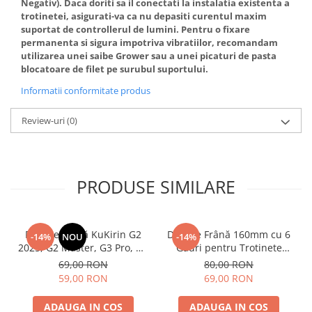
Negativ). Daca doriti sa il conectati la instalatia existenta a
trotinetei, asigurati-va ca nu depasiti curentul maxim
suportat de controllerul de lumini. Pentru o fixare
permanenta si sigura impotriva vibratiilor, recomandam
utilizarea unei saibe Grower sau a unei picaturi de pasta
blocatoare de filet pe surubul suportului.
Informatii conformitate produs
Review-uri
(0)
PRODUSE SIMILARE
Plăcuțe Frână KuKirin G2
Disc de Frână 160mm cu 6
-14%
NOU
-14%
2025, G2 Master, G3 Pro, G4
Găuri pentru Trotinete
– Set 2 Bucăți (Față sau
Electrice KuKirin G4 (Model
69,00 RON
80,00 RON
Spate) Premium
2025) și KuKirin G2 –
59,00 RON
69,00 RON
Performanță Premium
ADAUGA IN COS
ADAUGA IN COS