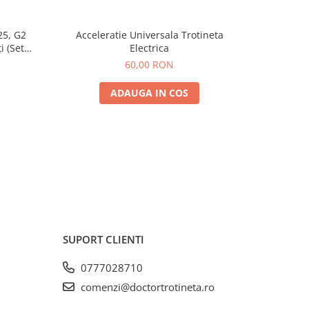
25, G2
Acceleratie Universala Trotineta
Rulmen
i (Set
Electrica
Spate) Premium
60,00 RON
ADAUGA IN COS
SUPORT CLIENTI
0777028710
comenzi@doctortrotineta.ro