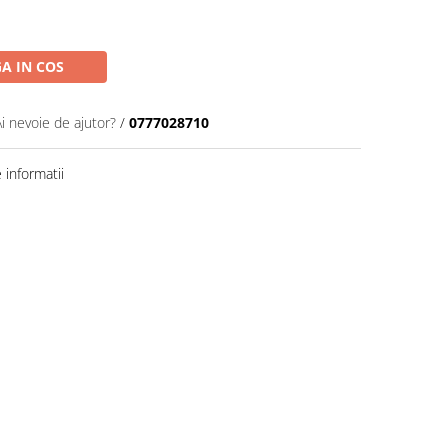
A IN COS
Ai nevoie de ajutor?
/
0777028710
informatii