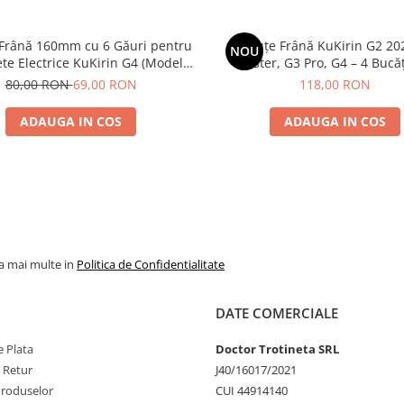
 Frână 160mm cu 6 Găuri pentru
Plăcuțe Frână KuKirin G2 20
NOU
ete Electrice KuKirin G4 (Model
Master, G3 Pro, G4 – 4 Bucăț
 KuKirin G2 – Performanță
Complet Față + 
80,00 RON
69,00 RON
118,00 RON
Premium
ADAUGA IN COS
ADAUGA IN COS
la mai multe in
Politica de Confidentialitate
DATE COMERCIALE
 Plata
Doctor Trotineta SRL
e Retur
J40/16017/2021
Produselor
CUI 44914140