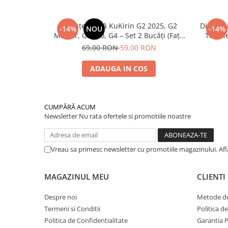
Plăcuțe Frână KuKirin G2 2025, G2
Disc de
-14%
NOU
-14%
Master, G3 Pro, G4 – Set 2 Bucăți (Față
Trotin
sau Spate) Premium
2025) și
69,00 RON
59,00 RON
ADAUGA IN COS
CUMPĂRĂ ACUM
Newsletter
Nu rata ofertele si promotiile noastre
Vreau sa primesc newsletter cu promotiile magazinului. Af
MAGAZINUL MEU
CLIENTI
Despre noi
Metode de
Termeni si Conditii
Politica d
Politica de Confidentialitate
Garantia 