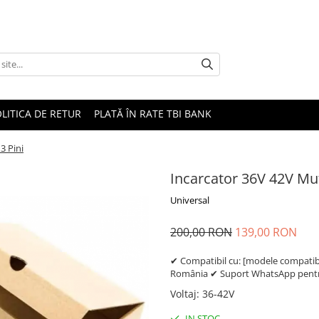
LITICA DE RETUR
PLATĂ ÎN RATE TBI BANK
3 Pini
Incarcator 36V 42V Mu
Universal
200,00 RON
139,00 RON
✔ Compatibil cu: [modele compatibil
România ✔ Suport WhatsApp pentru
Voltaj
:
36-42V
IN STOC