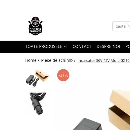
Toate Produsele
Acasa
Toate produsele
Piese de schimb
TOATE PRODUSELE
CONTACT
DESPRE NOI
PO
https://www.doctortrotineta.ro/electrica
Home /
Piese de schimb /
Incarcator 36V 42V Mufa GX16 
Acceleratie
Display
-31%
Controller
Motoare
Cabluri
BMS
Acumulatori
Kit complet
Contact cu cheie