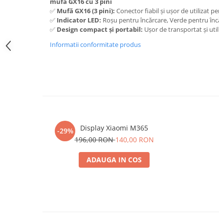
mufa GX16 cu 3 pini
trotinete-electrice
✅
Mufă GX16 (3 pini):
Conector fiabil și ușor de utilizat pe
https://www.doctortrotineta.ro/cauciucuri-
✅
Indicator LED:
Roșu pentru încărcare, Verde pentru în
cu-camera
✅
Design compact și portabil:
Ușor de transportat și util
cauciucuri-bicicleta
Informatii conformitate produs
Camere bicicleta
Cauciuc tubeless cu GEL antipană
Accesorii
Trotinete electrice
Biciclete Electrice
Display Xiaomi M365
Anvelope moto
-29%
196,00 RON
140,00 RON
Camere moto
Anvelope ATV
ADAUGA IN COS
Cauciucuri bicicleta
Anvelope și Camere Utilaje
https://www.doctortrotineta.ro/plata-
tbi?
forceOriginalForEdit=1&preview=00681