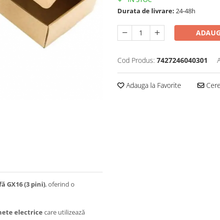
Durata de livrare:
24-48h
ADAUG
Cod Produs:
7427246040301
Adauga la Favorite
Cere 
ă GX16 (3 pini)
, oferind o
nete electrice
care utilizează