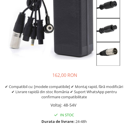
Etrieri
https://www.doctortrotineta.ro/lumini
Stop trotineta
Faruri
https://www.doctortrotineta.ro/cadru
Aparatori (aripi)
Cricuri trotineta
Suruburi
Suspensie
162,00 RON
✔ Compatibil cu: [modele compatibile] ✔ Montaj rapid, fără modificări
✔ Livrare rapidă din stoc România ✔ Suport WhatsApp pentru
confirmare compatibilitate
Voltaj
:
48-54V
IN STOC
Durata de livrare:
24-48h