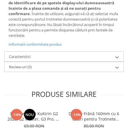
de identificare de pe spatele display-ului dumneavoastră
înainte de a plasa comanda și să ne sunați pentru
confirmare.
Înainte de utilizare, asigurați-vă că ați selectat mufa
corectă pentru portul trotinetei dumneavoastră și că polaritatea
este corespunzătoare. Nu lăsați încărcătorul acoperit în timpul
funcționării pentru a permite disiparea căldurii prin fantele de
ventilație.
Informatii conformitate produs
Caracteristici
Review-uri
(0)
PRODUSE SIMILARE
Plăcuțe Frână KuKirin G2
Disc de Frână 160mm cu 6
-14%
NOU
-14%
2025, G2 Master, G3 Pro, G4
Găuri pentru Trotinete
– Set 2 Bucăți (Față sau
Electrice KuKirin G4 (Model
69,00 RON
80,00 RON