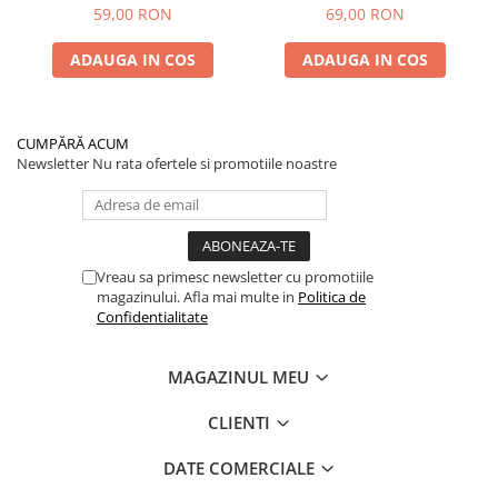
Spate) Premium
2025) și KuKirin G2 –
59,00 RON
69,00 RON
Performanță Premium
ADAUGA IN COS
ADAUGA IN COS
CUMPĂRĂ ACUM
Newsletter
Nu rata ofertele si promotiile noastre
Vreau sa primesc newsletter cu promotiile
magazinului. Afla mai multe in
Politica de
Confidentialitate
MAGAZINUL MEU
CLIENTI
DATE COMERCIALE