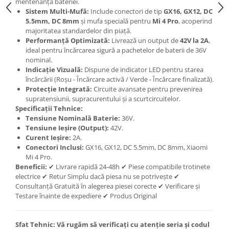
mentenanța bateriei.
Sistem Multi-Mufă:
Include conectori de tip
GX16, GX12, DC
5.5mm, DC 8mm
și mufa specială pentru
Mi 4 Pro
, acoperind
majoritatea standardelor din piață.
Performanță Optimizată:
Livrează un output de
42V la 2A
,
ideal pentru încărcarea sigură a pachetelor de baterii de 36V
nominal.
Indicație Vizuală:
Dispune de indicator LED pentru starea
încărcării (Roșu - Încărcare activă / Verde - Încărcare finalizată).
Protecție Integrată:
Circuite avansate pentru prevenirea
supratensiunii, supracurentului și a scurtcircuitelor.
Specificații Tehnice:
Tensiune Nominală Baterie:
36V.
Tensiune Ieșire (Output):
42V.
Curent Ieșire:
2A.
Conectori Inclusi:
GX16, GX12, DC 5.5mm, DC 8mm, Xiaomi
Mi 4 Pro.
Beneficii:
✔ Livrare rapidă 24-48h ✔ Piese compatibile trotinete
electrice ✔ Retur Simplu dacă piesa nu se potrivește ✔
Consultanță Gratuită în alegerea piesei corecte ✔ Verificare și
Testare înainte de expediere ✔ Produs Original
Sfat Tehnic:
Vă rugăm să verificați cu atenție seria și codul