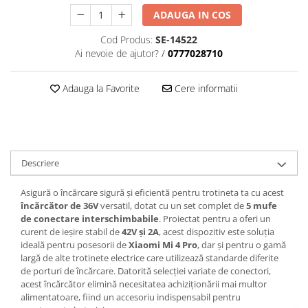
ADAUGA IN COS
Cod Produs:
SE-14522
Ai nevoie de ajutor?
/
0777028710
Adauga la Favorite
Cere informatii
Descriere
Asigură o încărcare sigură și eficientă pentru trotineta ta cu acest
încărcător de 36V
versatil, dotat cu un set complet de
5 mufe
de conectare interschimbabile
. Proiectat pentru a oferi un
curent de ieșire stabil de
42V și 2A
, acest dispozitiv este soluția
ideală pentru posesorii de
Xiaomi Mi 4 Pro
, dar și pentru o gamă
largă de alte trotinete electrice care utilizează standarde diferite
de porturi de încărcare. Datorită selecției variate de conectori,
acest încărcător elimină necesitatea achiziționării mai multor
alimentatoare, fiind un accesoriu indispensabil pentru