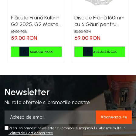
Plăcuțe Frână KuKirin
Disc de Frână 160mm
G2 2025, G2 Master,
cu 6 Găuri pentru
G3 Pro, G4 – Set 2
Trotinete Electrice
69,00 RON
80,00 RON
Bucăți (Față sau
KuKirin G4 (Model
59,00 RON
69,00 RON
Spate) Premium
2025) și KuKirin G2 –
Performanță
ADAUGA IN COS
ADAUGA IN COS
Premium
Newsletter
Nu rata ofertele si promotiile noastre
Vreau sa primesc newsletter cu promotiile magazinului. Afla mai multe in
Politica de Confidentialitate