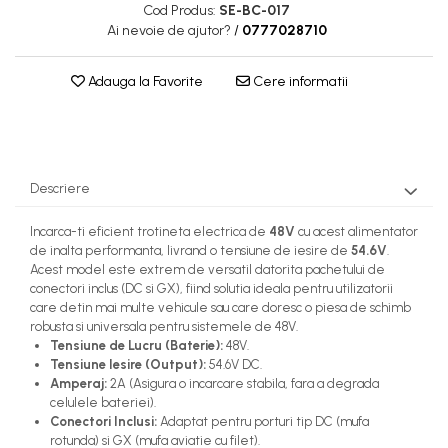
Cod Produs:
SE-BC-017
Ai nevoie de ajutor?
/
0777028710
Adauga la Favorite
Cere informatii
Descriere
Incarca-ti eficient trotineta electrica de
48V
cu acest alimentator
de inalta performanta, livrand o tensiune de iesire de
54.6V
.
Acest model este extrem de versatil datorita pachetului de
conectori inclus (DC si GX), fiind solutia ideala pentru utilizatorii
care detin mai multe vehicule sau care doresc o piesa de schimb
robusta si universala pentru sistemele de 48V.
Tensiune de Lucru (Baterie):
48V.
Tensiune Iesire (Output):
54.6V DC.
Amperaj:
2A (Asigura o incarcare stabila, fara a degrada
celulele bateriei).
Conectori Inclusi:
Adaptat pentru porturi tip DC (mufa
rotunda) si GX (mufa aviatie cu filet).