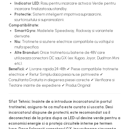
Indicator LED:
Rosu pentru incarcare activa si Verde pentru
incarcare finalizata sau standby.
Protectie:
Sistem inteligent impotriva suprasarcinii,
scurtcircuitului si supraincalzirii.
Compatibilitate:
SmartGyro:
Modelele Speedway, Rockway si variantele
derivate.
Niu:
Trotinete si scutere electrice compatibile cu voltajul si
mufa specifica.
Alte Branduri:
Orice trotineta cu baterie de 48V care
utilizeaza conectorii DC sau GX (ex: Kugoo, Joyor, Dualtron Mini
etc.).
Beneficii:
✔ Livrare rapida 24-48h ✔ Piese compatibile trotinete
electrice ✔ Retur Simplu daca piesa nu se potriveste ✔
Consultanta Gratuita in alegerea piesei corecte ✔ Verificare si
Testare inainte de expediere ✔ Produs Original
Sfat Tehnic:
Inainte de a introduce incarcatorul in portul
trotinetei, asigura-te ca mufa este curata si uscata. Desi
incarcatorul dispune de protectii, este recomandat sa il
deconectezi de la priza dupa ce LED-ul devine verde pentru a
economisi energie si a proteja circuitele interne pe termen
lung. Daca folosesti conectorul GX, insurubeaza siguranta