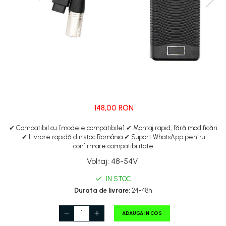
Manete de frana
Etrieri
https://www.doctortrotineta.ro/lumini
Stop trotineta
Faruri
https://www.doctortrotineta.ro/cadru
Aparatori (aripi)
Cricuri trotineta
148,00 RON
Suruburi
Suspensie
✔ Compatibil cu: [modele compatibile] ✔ Montaj rapid, fără modificări
✔ Livrare rapidă din stoc România ✔ Suport WhatsApp pentru
confirmare compatibilitate
Voltaj
:
48-54V
IN STOC
Durata de livrare:
24-48h
ADAUGA IN COS