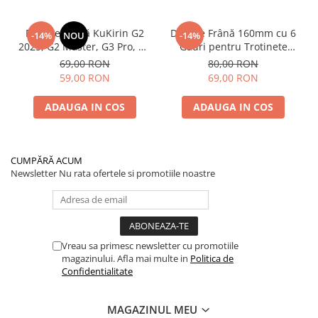
Plăcuțe Frână KuKirin G2
Disc de Frână 160mm cu 6
-14%
NOU
-14%
2025, G2 Master, G3 Pro, G4
Găuri pentru Trotinete
– Set 2 Bucăți (Față sau
Electrice KuKirin G4 (Model
69,00 RON
80,00 RON
Spate) Premium
2025) și KuKirin G2 –
59,00 RON
69,00 RON
Performanță Premium
ADAUGA IN COS
ADAUGA IN COS
CUMPĂRĂ ACUM
Newsletter
Nu rata ofertele si promotiile noastre
Vreau sa primesc newsletter cu promotiile
magazinului. Afla mai multe in
Politica de
Confidentialitate
MAGAZINUL MEU