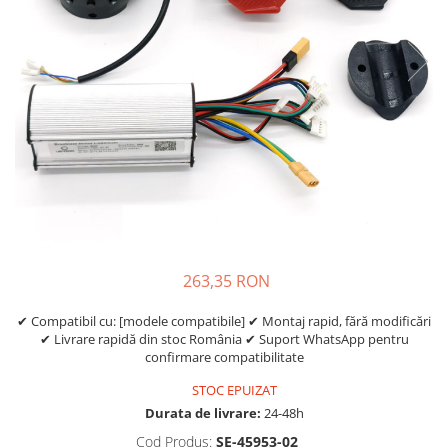
https://www.doctortrotineta.ro/frane
Discuri frana
Placute de frana
Manete de frana
Etrieri
https://www.doctortrotineta.ro/lumini
Stop trotineta
Faruri
https://www.doctortrotineta.ro/cadru
Aparatori (aripi)
Cricuri trotineta
263,35 RON
Suruburi
✔ Compatibil cu: [modele compatibile] ✔ Montaj rapid, fără modificări
Suspensie
✔ Livrare rapidă din stoc România ✔ Suport WhatsApp pentru
Cauciucuri
confirmare compatibilitate
https://www.doctortrotineta.ro/camere-
STOC EPUIZAT
de-aer
Durata de livrare:
24-48h
https://www.doctortrotineta.ro/cauciucuri-
Cod Produs:
SE-45953-02