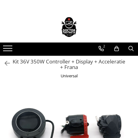
Toate Produsele
Acasa
Toate produsele
2
Piese de schimb
https://www.doctortrotineta.ro/electrica
Kit 36V 350W Controller + Display + Acceleratie
+ Frana
Acceleratie
Display
Universal
Controller
Motoare
Cabluri
BMS
Acumulatori
Kit complet
Contact cu cheie