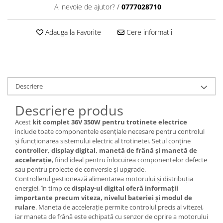
trotinete-electrice
Ai nevoie de ajutor?
/
0777028710
https://www.doctortrotineta.ro/cauciucuri-
cu-camera
Adauga la Favorite
Cere informatii
cauciucuri-bicicleta
Camere bicicleta
Cauciuc tubeless cu GEL antipană
Descriere
Accesorii
Trotinete electrice
Descriere produs
Biciclete Electrice
Acest
kit complet 36V 350W pentru trotinete electrice
Anvelope moto
include toate componentele esențiale necesare pentru controlul
și funcționarea sistemului electric al trotinetei. Setul conține
Camere moto
controller, display digital, manetă de frână și manetă de
Anvelope ATV
accelerație
, fiind ideal pentru înlocuirea componentelor defecte
sau pentru proiecte de conversie și upgrade.
Cauciucuri bicicleta
Controllerul gestionează alimentarea motorului și distribuția
Anvelope și Camere Utilaje
energiei, în timp ce
display-ul digital oferă informații
importante precum viteza, nivelul bateriei și modul de
https://www.doctortrotineta.ro/plata-
rulare
. Maneta de accelerație permite controlul precis al vitezei,
tbi?
iar maneta de frână este echipată cu senzor de oprire a motorului
forceOriginalForEdit=1&preview=00681