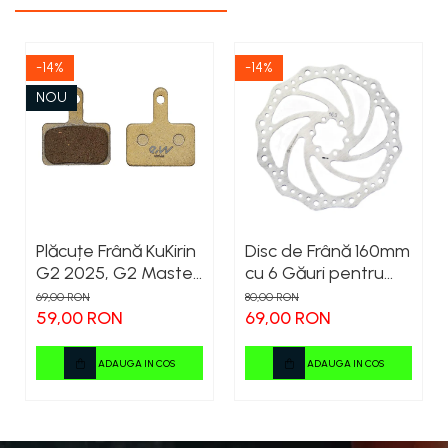
-14%
-14%
NOU
Plăcuțe Frână KuKirin
Disc de Frână 160mm
G2 2025, G2 Master,
cu 6 Găuri pentru
G3 Pro, G4 – Set 2
Trotinete Electrice
69,00 RON
80,00 RON
Bucăți (Față sau
KuKirin G4 (Model
59,00 RON
69,00 RON
Spate) Premium
2025) și KuKirin G2 –
Performanță
ADAUGA IN COS
ADAUGA IN COS
Premium