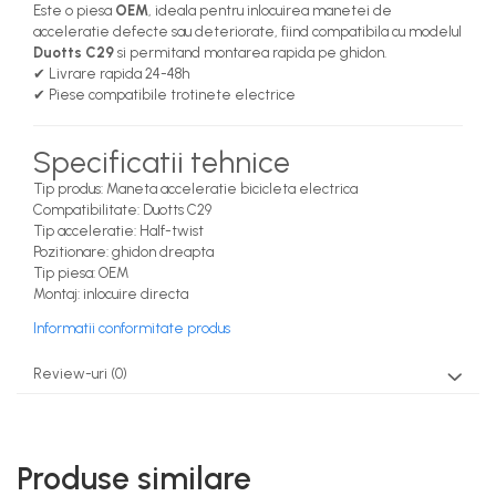
Este o piesa
OEM
, ideala pentru inlocuirea manetei de
tbi?
acceleratie defecte sau deteriorate, fiind compatibila cu modelul
forceOriginalForEdit=1&preview=00681
Duotts C29
si permitand montarea rapida pe ghidon.
✔ Livrare rapida 24-48h
✔ Piese compatibile trotinete electrice
Specificatii tehnice
Tip produs: Maneta acceleratie bicicleta electrica
Compatibilitate: Duotts C29
Tip acceleratie: Half-twist
Pozitionare: ghidon dreapta
Tip piesa: OEM
Montaj: inlocuire directa
Informatii conformitate produs
Review-uri
(0)
Produse similare