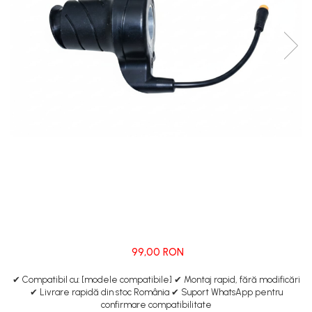
https://www.doctortrotineta.ro/frane
Discuri frana
Placute de frana
Manete de frana
Etrieri
https://www.doctortrotineta.ro/lumini
Stop trotineta
Faruri
https://www.doctortrotineta.ro/cadru
Aparatori (aripi)
Cricuri trotineta
Suruburi
Suspensie
99,00 RON
Cauciucuri
https://www.doctortrotineta.ro/camere-
✔ Compatibil cu: [modele compatibile] ✔ Montaj rapid, fără modificări
de-aer
✔ Livrare rapidă din stoc România ✔ Suport WhatsApp pentru
confirmare compatibilitate
https://www.doctortrotineta.ro/cauciucuri-