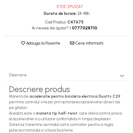
trotinete-electrice
STOC EPUIZAT
Durata de livrare:
24-48h
https://www.doctortrotineta.ro/cauciucuri-
cu-camera
Cod Produs:
C47675
Ai nevoie de ajutor?
/
0777028710
cauciucuri-bicicleta
Camere bicicleta
Adauga la Favorite
Cere informatii
Cauciuc tubeless cu GEL
antipană
Accesorii
Descriere
Trotinete electrice
Biciclete Electrice
Descriere produs
Anvelope moto
Maneta de
acceleratie pentru bicicleta electrica Duotts C29
Camere moto
permite controlul vitezei prin actionarea acceleratiei direct de
pe ghidon.
Anvelope ATV
Aceasta este o
maneta tip half-twist
, care ofera control precis
Cauciucuri bicicleta
al acceleratiei si o utilizare confortabila in timpul deplasarii.
Anvelope și Camere Utilaje
Sistemul transmite semnalul catre controller pentru a regla
puterea motorului si viteza bicicletei.
https://www.doctortrotineta.ro/plata-