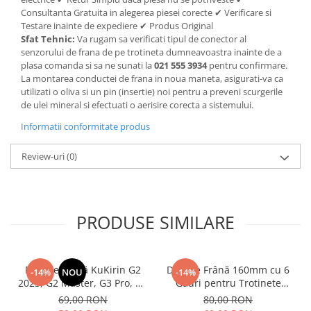
Consultanta Gratuita in alegerea piesei corecte ✔ Verificare si
Testare inainte de expediere ✔ Produs Original
Sfat Tehnic:
Va rugam sa verificati tipul de conector al
senzorului de frana de pe trotineta dumneavoastra inainte de a
plasa comanda si sa ne sunati la
021 555 3934
pentru confirmare.
La montarea conductei de frana in noua maneta, asigurati-va ca
utilizati o oliva si un pin (insertie) noi pentru a preveni scurgerile
de ulei mineral si efectuati o aerisire corecta a sistemului.
Informatii conformitate produs
Review-uri
(0)
PRODUSE SIMILARE
Plăcuțe Frână KuKirin G2
Disc de Frână 160mm cu 6
-14%
NOU
-14%
2025, G2 Master, G3 Pro, G4
Găuri pentru Trotinete
– Set 2 Bucăți (Față sau
Electrice KuKirin G4 (Model
69,00 RON
80,00 RON
Spate) Premium
2025) și KuKirin G2 –