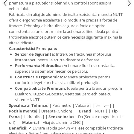
prematura a placutelor si oferind un control sporit asupra
vehiculului.
Fabricata din aliaj de aluminiu de inalta rezistenta, maneta NUTT
ofera o ergonomie excelenta si o modulare precisa a fortei de
franare. Tehnologia hidraulica asigura o forta de oprire
consistenta cu un efort minim la actionare, fiind ideala pentru
trotinetele electrice puternice care necesita siguranta maxima la
viteze ridicate.
Caracteristici Principale:
Senzor de Siguranta:
Intrerupe tractiunea motorului
instantaneu pentru a scurta distanta de franare.
Performanta Hidraulica:
Actionare fluida si constanta,
superioara sistemelor mecanice pe cablu.
Constructie Ergonomica:
Maneta proiectata pentru
confortul degetelor chiar si la utilizari prelungite.
Compatibilitate Premium:
Ideala pentru branduri precum
Dualtron, Kugoo G-Booster, Vsett sau Zero echipate cu
sisteme NUTT.
Specificatii Tehnice:
| Parametru | Valoare | | :--- | :--- | |
Pozitie montaj
| Dreapta (Ghidon) | |
Brand
| NUTT | |
Tip
frana
| Hidraulica | |
Senzor inclus
| Da (Senzor magnetic cut-
off) | |
Material
| Aliaj de aluminiu CNC |
Beneficii:
✔ Livrare rapida 24-48h ✔ Piese compatibile trotinete
electrice ✔ Retur Simplu daca piesa nu se potriveste ✔