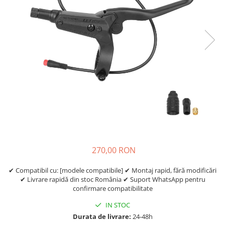
Etrieri
https://www.doctortrotineta.ro/lumini
Stop trotineta
Faruri
https://www.doctortrotineta.ro/cadru
Aparatori (aripi)
Cricuri trotineta
Suruburi
Suspensie
270,00 RON
✔ Compatibil cu: [modele compatibile] ✔ Montaj rapid, fără modificări
✔ Livrare rapidă din stoc România ✔ Suport WhatsApp pentru
confirmare compatibilitate
IN STOC
Durata de livrare:
24-48h