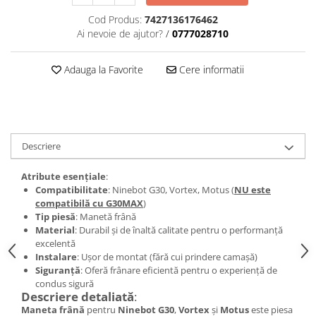
trotinete-electrice
Cod Produs:
7427136176462
https://www.doctortrotineta.ro/cauciucuri-
Ai nevoie de ajutor?
/
0777028710
cu-camera
cauciucuri-bicicleta
Adauga la Favorite
Cere informatii
Camere bicicleta
Cauciuc tubeless cu GEL antipană
Accesorii
Trotinete electrice
Descriere
Biciclete Electrice
Atribute esențiale
:
Anvelope moto
Compatibilitate
: Ninebot G30, Vortex, Motus (
NU este
compatibilă cu G30MAX
)
Camere moto
Tip piesă
: Manetă frână
Anvelope ATV
Material
: Durabil și de înaltă calitate pentru o performanță
Cauciucuri bicicleta
excelentă
Instalare
: Ușor de montat (fără cui prindere camașă)
Anvelope și Camere Utilaje
Siguranță
: Oferă frânare eficientă pentru o experiență de
https://www.doctortrotineta.ro/plata-
condus sigură
Descriere detaliată
:
tbi?
forceOriginalForEdit=1&preview=00681
Maneta frână
pentru
Ninebot G30
,
Vortex
și
Motus
este piesa