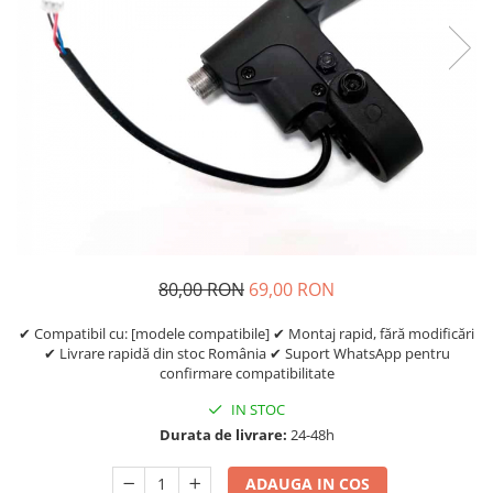
https://www.doctortrotineta.ro/frane
Discuri frana
Placute de frana
Manete de frana
Etrieri
https://www.doctortrotineta.ro/lumini
Stop trotineta
Faruri
https://www.doctortrotineta.ro/cadru
Aparatori (aripi)
80,00 RON
69,00 RON
Cricuri trotineta
Suruburi
✔ Compatibil cu: [modele compatibile] ✔ Montaj rapid, fără modificări
✔ Livrare rapidă din stoc România ✔ Suport WhatsApp pentru
Suspensie
confirmare compatibilitate
Cauciucuri
IN STOC
https://www.doctortrotineta.ro/camere-
Durata de livrare:
24-48h
de-aer
https://www.doctortrotineta.ro/cauciucuri-
ADAUGA IN COS