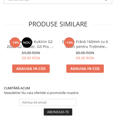
PRODUSE SIMILARE
Plăcuțe Frână KuKirin G2
Disc de Frână 160mm cu 6
-14%
NOU
-14%
2025, G2 Master, G3 Pro, G4
Găuri pentru Trotinete
– Set 2 Bucăți (Față sau
Electrice KuKirin G4 (Model
69,00 RON
80,00 RON
Spate) Premium
2025) și KuKirin G2 –
59,00 RON
69,00 RON
Performanță Premium
ADAUGA IN COS
ADAUGA IN COS
CUMPĂRĂ ACUM
Newsletter
Nu rata ofertele si promotiile noastre