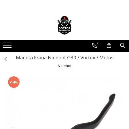
Toate Produsele
Acasa
Toate produsele
2
Piese de schimb
https://www.doctortrotineta.ro/electrica
Maneta Frana Ninebot G30 / Vortex / Motus
Acceleratie
Ninebot
Display
Controller
-14%
Motoare
Cabluri
BMS
Acumulatori
Kit complet
Contact cu cheie