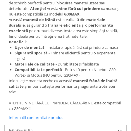
de schimb perfectă pentru înlocuirea manetei uzate sau
deteriorate.
Atenție!
Acesta
vine fără cui prindere camasa
și
nu este compatibilă cu modelul
G30MAX
.
Această
manetă de frână
este realizată din
materiale
durabile
, asigurând o
frânare eficientă
și o
performanță
excelentă
pe drumuri diverse. Instalarea este simplă și rapidă,
fiind ideală pentru întreținerea trotinetei tale.
Beneficii
:
Ușor de montat
- Instalare rapidă fără cui prindere camasa
Siguranță sporită
- Frânare eficientă pentru o experiență
sigură
Materiale de calitate
- Durabilitate și fiabilitate
Compatibilitate perfectă
- Potrivită pentru Ninebot G30,
Vortex și Motus (NU pentru G30MAX)
Înlocuiește maneta veche cu această
manetă frână de înaltă
calitate
și îmbunătățește performanța și siguranța trotinetei
tale!
ATENȚIE! VINE FĂRĂ CUI PRINDERE CĂMAȘĂ!! NU este compatibil
cu G30MAX!!
Informatii conformitate produs
Review-uri
(0)