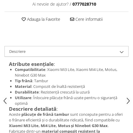
Ai nevoie de ajutor?
/
0777028710
Adauga la Favorite
Cere informatii
Descriere
Atribute esențiale
:
Compatibilitate
: Xiaomi Mi3 Lite, Xiaomi Mi4 Lite, Motus,
Ninebot G30 Max
Tip frână
: Tambur
Material
: Compozit de înaltă rezistență
Durabilitate
: Rezistență crescută la uzură
Utilizare
: Înlocuire plăcuțe frână uzate pentru o siguranță
optimă
Descriere detaliată
:
Aceste
plăcuțe de frână tambur
sunt concepute pentru a oferi
o frânare eficientă și o durabilitate ridicată, fiind compatibile cu
Xiaomi Mi3 Lite, Mi4 Lite, Motus și Ninebot G30 Max
.
Fabricate dintr-un
material compozit rezistent la