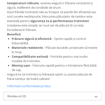
temperaturi ridicate
, acestea asigură o frânare constantă și
sigură, indiferent de condițiile de drum.
Dacă frânele trotinetei tale au început să piardă din eficiență sau
scot sunete neobișnuite, înlocuirea plăcuțelor de tambur este
esențială pentru
siguranța ta și performanța trotinetei
.
Instalarea este simplă, iar noul set de plăcuțe îți va reda
încrederea în frânare.
Beneficii
:
Frânare sigură și eficientă
- Oprire rapidă și control
îmbunătățit.
Materiale rezistente
- Plăcuțe durabile, proiectate să reziste
în timp.
Compatibilitate extinsă
- Potrivite pentru mai multe
modele de trotinete.
Montaj ușor
- Înlocuire rapidă pentru o întreținere fără bătăi
de cap.
Asigură-te că trotineta ta frânează optim cu aceste plăcuțe de
frână tambur de înaltă calitate!
Informatii conformitate produs
Review-uri
(0)