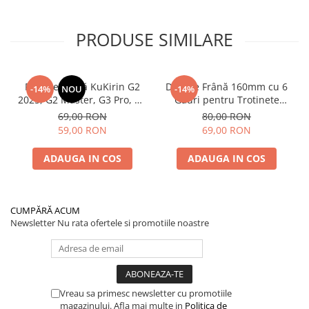
PRODUSE SIMILARE
Plăcuțe Frână KuKirin G2
Disc de Frână 160mm cu 6
-14%
NOU
-14%
2025, G2 Master, G3 Pro, G4
Găuri pentru Trotinete
– Set 2 Bucăți (Față sau
Electrice KuKirin G4 (Model
69,00 RON
80,00 RON
Spate) Premium
2025) și KuKirin G2 –
59,00 RON
69,00 RON
Performanță Premium
ADAUGA IN COS
ADAUGA IN COS
CUMPĂRĂ ACUM
Newsletter
Nu rata ofertele si promotiile noastre
Vreau sa primesc newsletter cu promotiile
magazinului. Afla mai multe in
Politica de