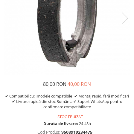
Etrieri
https://www.doctortrotineta.ro/lumini
Stop trotineta
Faruri
https://www.doctortrotineta.ro/cadru
Aparatori (aripi)
Cricuri trotineta
Suruburi
Suspensie
80,00 RON
40,00 RON
✔ Compatibil cu: [modele compatibile] ✔ Montaj rapid, fără modificări
✔ Livrare rapidă din stoc România ✔ Suport WhatsApp pentru
confirmare compatibilitate
STOC EPUIZAT
Durata de livrare:
24-48h
Cod Produs:
9508919234475